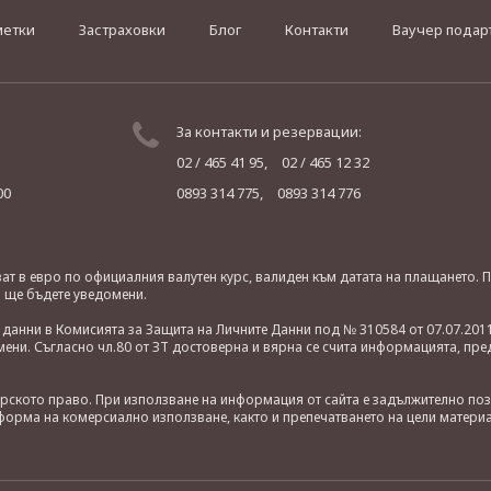
метки
Застраховки
Блог
Контакти
Ваучер подар
За контакти и резервации:
02 / 465 41 95,
02 / 465 12 32
00
0893 314 775,
0893 314 776
яват в евро по официалния валутен курс, валиден към датата на плащането
о ще бъдете уведомени.
анни в Комисията за Защита на Личните Данни под № 310584 от 07.07.2011
ни. Съгласно чл.80 от ЗТ достоверна и вярна се счита информацията, пре
орското право. При използване на информация от сайта е задължително по
орма на комерсиално използване, както и препечатването на цели материа