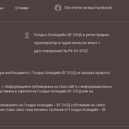
Посетете ни във Facebook
ък
Отзиви
Голдън Холидейз-БГ ООД е регистриран
туроператор и туристически агент с
удостоверение № РК-01-6722
. При необходимост, Голдън Холидейз-БГ ООД си запазва правото,
 г. Информацията публикувана на този сайт е с информационна и
дставена в офисите на Голдън Холидейз-БГ ООД или на
зоваването на Голдън Холидейз – БГ ООД собственик на сайта
ли става само след писмено съгласие от Голдън Холидейз – БГ