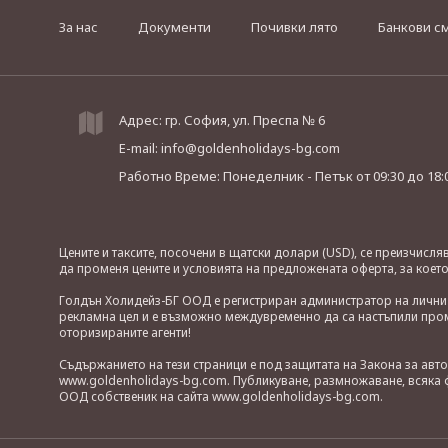
За нас
Документи
Почивки лято
Банкови с
Адрес: гр. София, ул. Преспа № 6
E-mail:
info@goldenholidays-bg.com
Работно Време: Понеделник - Петък
от 09:30 до 18:
Цените и таксите, посочени в щатски долари (USD), се преизчисл
да променя цените и условията на предложената оферта, за коет
Голдън Холидейз-БГ ООД е регистриран администратор на лични д
рекламна цел и е възможно междувременно да са настъпили проме
оторизираните агенти!
Съдържанието на тези страници е под защитата на Закона за авт
www.goldenholidays-bg.com. Публикуване, размножаване, всяка ф
ООД собственик на сайта www.goldenholidays-bg.com.