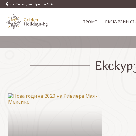
гр. София, ул. Преспа № 6
ПРОМО
EКСКУРЗИИ СЪ
Екскур