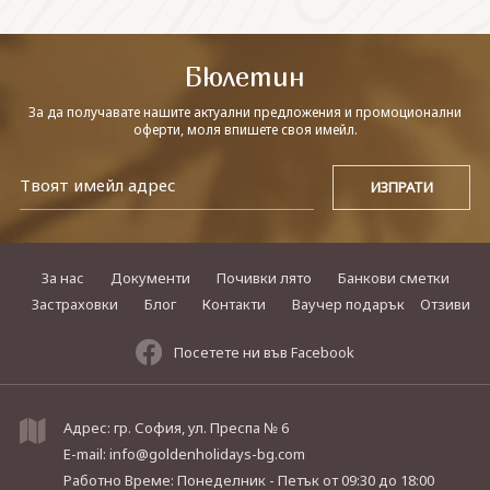
СВЪРЖЕТЕ СЕ С НАС
Бюлетин
За да получавате нашите актуални предложения и промоционални
оферти, моля впишете своя имейл.
За нас
Документи
Почивки лято
Банкови сметки
Застраховки
Блог
Контакти
Ваучер подарък
Отзиви
Посетете ни във Facebook
Адрес: гр. София, ул. Преспа № 6
E-mail:
info@goldenholidays-bg.com
Работно Време: Понеделник - Петък
от 09:30 до 18:00