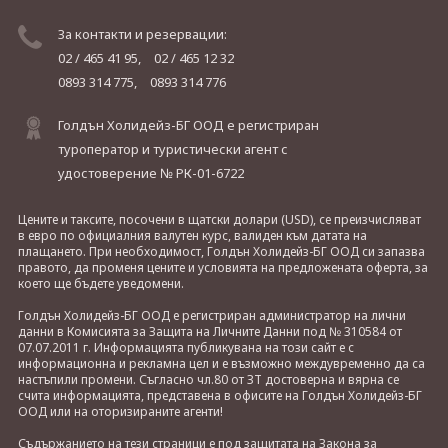
За контакти и резервации:
02 / 465 41 95,
02 / 465 12 32
0893 314 775,
0893 314 776
Голдън Холидейз-БГ ООД е регистриран
туроператор и туристически агент с
удостоверение № РК-01-6722
Цените и таксите, посочени в щатски долари (USD), се преизчисляват
в евро по официалния валутен курс, валиден към датата на
плащането. При необходимост, Голдън Холидейз-БГ ООД си запазва
правото, да променя цените и условията на предложената оферта, за
което ще бъдете уведомени.
Голдън Холидейз-БГ ООД е регистриран администратор на лични
данни в Комисията за Защита на Личните Данни под № 310584 от
07.07.2011 г. Информацията публикувана на този сайт е с
информационна и рекламна цел и е възможно междувременно да са
настъпили промени. Съгласно чл.80 от ЗТ достоверна и вярна се
счита информацията, представена в офисите на Голдън Холидейз-БГ
ООД или на оторизираните агенти!
Съдържанието на тези страници е под защитата на Закона за