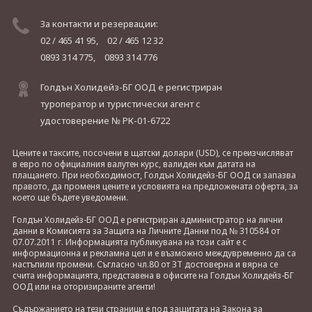
За контакти и резервации:
02 / 465 41 95,
02 / 465 12 32
0893 314 775,
0893 314 776
Голдън Холидейз-БГ ООД е регистриран
туроператор и туристически агент с
удостоверение № РК-01-6722
Цените и таксите, посочени в щатски долари (USD), се преизчисляват
в евро по официалния валутен курс, валиден към датата на
плащането. При необходимост, Голдън Холидейз-БГ ООД си запазва
правото, да променя цените и условията на предложената оферта, за
което ще бъдете уведомени.
Голдън Холидейз-БГ ООД е регистриран администратор на лични
данни в Комисията за Защита на Личните Данни под № 310584 от
07.07.2011 г. Информацията публикувана на този сайт е с
информационна и рекламна цел и е възможно междувременно да са
настъпили промени. Съгласно чл.80 от ЗТ достоверна и вярна се
счита информацията, представена в офисите на Голдън Холидейз-БГ
ООД или на оторизираните агенти!
Съдържанието на тези страници е под защитата на Закона за