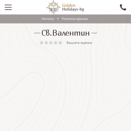
Начало
Полезни връзки
ПРОМО
Св.Валентин
EКСКУРЗИИ СЪС САМОЛЕТ
Вашата оценка
ЕКСКУРЗИИ С АВТОБУС
САМОЛЕТНИ ПОЧИВКИ
ПОЧИВКИ С АВТОБУС
ПРАЗНИЦИ
ЕКЗОТИКА
КРУИЗИ
Проверка на резервация