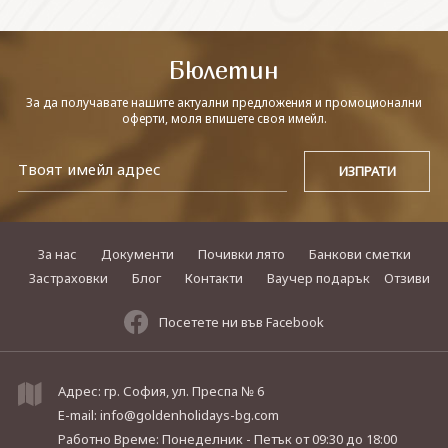
СВЪРЖЕТЕ СЕ С НАС
Бюлетин
За да получавате нашите актуални предложения и промоционални
оферти, моля впишете своя имейл.
За нас
Документи
Почивки лято
Банкови сметки
Застраховки
Блог
Контакти
Ваучер подарък
Отзиви
Посетете ни във Facebook
Адрес: гр. София, ул. Преспа № 6
E-mail:
info@goldenholidays-bg.com
Работно Време: Понеделник - Петък
от 09:30 до 18:00