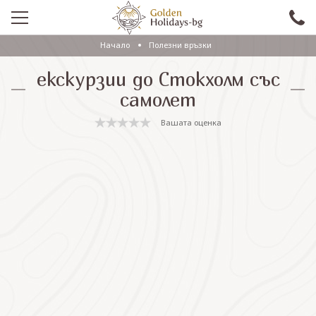
Начало
Полезни връзки
ПРОМО
екскурзии до Стокхолм със
EКСКУРЗИИ СЪС САМОЛЕТ
самолет
ЕКСКУРЗИИ С АВТОБУС
Вашата оценка
САМОЛЕТНИ ПОЧИВКИ
ПОЧИВКИ С АВТОБУС
ПРАЗНИЦИ
ЕКЗОТИКА
КРУИЗИ
Проверка на резервация