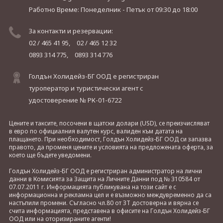
Работно Време: Понеделник - Петък
от 09:30 до 18:00
За контакти и резервации:
02 / 465 41 95,
02 / 465 12 32
0893 314 775,
0893 314 776
Голдън Холидейз-БГ ООД е регистриран
туроператор и туристически агент с
удостоверение № РК-01-6722
Цените и таксите, посочени в щатски долари (USD), се преизчисляват
в евро по официалния валутен курс, валиден към датата на
плащането. При необходимост, Голдън Холидейз-БГ ООД си запазва
правото, да променя цените и условията на предложената оферта, за
което ще бъдете уведомени.
Голдън Холидейз-БГ ООД е регистриран администратор на лични
данни в Комисията за Защита на Личните Данни под № 310584 от
07.07.2011 г. Информацията публикувана на този сайт е с
информационна и рекламна цел и е възможно междувременно да са
настъпили промени. Съгласно чл.80 от ЗТ достоверна и вярна се
счита информацията, представена в офисите на Голдън Холидейз-БГ
ООД или на оторизираните агенти!