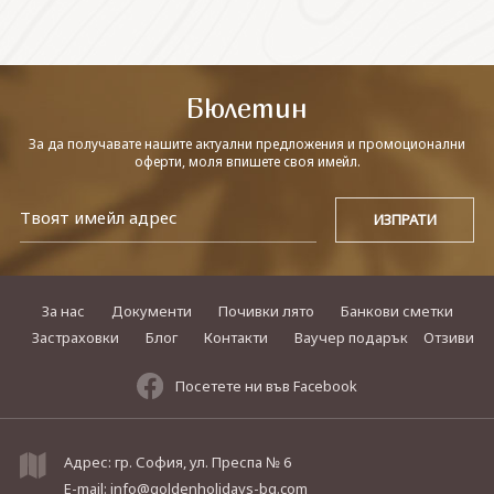
СВЪРЖЕТЕ СЕ С НАС
Бюлетин
За да получавате нашите актуални предложения и промоционални
оферти, моля впишете своя имейл.
За нас
Документи
Почивки лято
Банкови сметки
Застраховки
Блог
Контакти
Ваучер подарък
Отзиви
Посетете ни във Facebook
Адрес: гр. София, ул. Преспа № 6
E-mail:
info@goldenholidays-bg.com