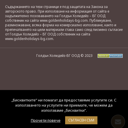
Съдържанието на тези страници е под защитата на Закона за
авторското право. При използване на информация от сайта е
задължително позоваването на Голдън Холидейз – БГ ООД
собственик на сайта www.goldenholidays-bg.com. Публикуване,
размножаване, всяка форма на комерсиално използване, както и
препечатването на цели материали става само след писмено съгласие
от Голдън Холидейз – БГ ООД собственик на сайта
www.goldenholidays-bg.com.
Голдън Холидейз-БГ ООД © 2023
„Бисквитките“ ни помагат да предоставяме услугите си. С
използването на услугите ни приемате, че можем да
използваме „бисквитки“.
Прочети повече
СЪГЛАСЕН СЪМ