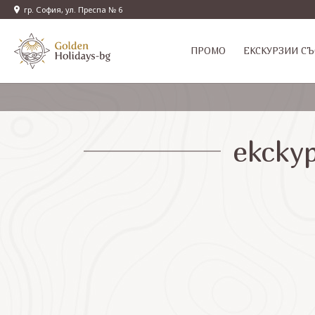
гр. София, ул. Преспа № 6
ПРОМО
EКСКУРЗИИ СЪ
екску