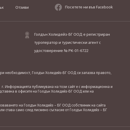
Посетете ни във Facebook
ък
Отзиви
Голдън Холидейз-БГ ООД е регистриран
туроператор и туристически агент с
удостоверение № РК-01-6722
. При необходимост, Голдън Холидейз-БГ ООД си запазва правото,
 г. Информацията публикувана на този сайт е с информационна и
дставена в офисите на Голдън Холидейз-БГ ООД или на
зоваването на Голдън Холидейз – БГ ООД собственик на сайта
ли става само след писмено съгласие от Голдън Холидейз – БГ