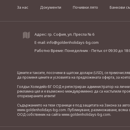
За нас
Документи
Почивки лято
Банкови с
Адрес: гр. София, ул. Преспа № 6
E-mail:
info@goldenholidays-bg.com
Работно Време: Понеделник - Петък
от 09:30 до 18:
Цените и таксите, посочени в щатски долари (USD), се преизчисл
да променя цените и условията на предложената оферта, за коет
Голдън Холидейз-БГ ООД е регистриран администратор на лични д
рекламна цел и е възможно междувременно да са настъпили проме
оторизираните агенти!
Съдържанието на тези страници е под защитата на Закона за авт
www.goldenholidays-bg.com. Публикуване, размножаване, всяка ф
ООД собственик на сайта www.goldenholidays-bg.com.