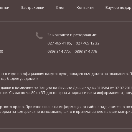
метки
Застраховки
Блог
Контакти
Ваучер подар
За контакти и резервации:
02 / 465 41 95,
02 / 465 12 32
00
0893 314 775,
0893 314 776
яват в евро по официалния валутен курс, валиден към датата на плащането
о ще бъдете уведомени.
анни в Комисията за Защита на Личните Данни под № 310584 от 07.07.2011
ни. Съгласно чл.80 от ЗТ достоверна и вярна се счита информацията, пре
орското право. При използване на информация от сайта е задължително по
орма на комерсиално използване, както и препечатването на цели материа