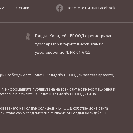
Посетете ни във Facebook
ък
Отзиви
Голдън Холидейз-БГ ООД е регистриран
туроператор и туристически агент с
удостоверение № РК-01-6722
. При необходимост, Голдън Холидейз-БГ ООД си запазва правото,
 г. Информацията публикувана на този сайт е с информационна и
дставена в офисите на Голдън Холидейз-БГ ООД или на
зоваването на Голдън Холидейз – БГ ООД собственик на сайта
ли става само след писмено съгласие от Голдън Холидейз – БГ