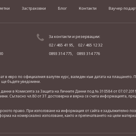
метки
Застраховки
Блог
Контакти
Ваучер подар
За контакти и резервации:
02 / 465 41 95,
02 / 465 12 32
00
0893 314 775,
0893 314 776
яват в евро по официалния валутен курс, валиден към датата на плащането
о ще бъдете уведомени.
анни в Комисията за Защита на Личните Данни под № 310584 от 07.07.2011
ни. Съгласно чл.80 от ЗТ достоверна и вярна се счита информацията, пре
орското право. При използване на информация от сайта е задължително по
орма на комерсиално използване, както и препечатването на цели материа