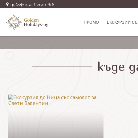
гр. София, ул. Преспа № 6
ПРОМО
EКСКУРЗИИ СЪ
къде д