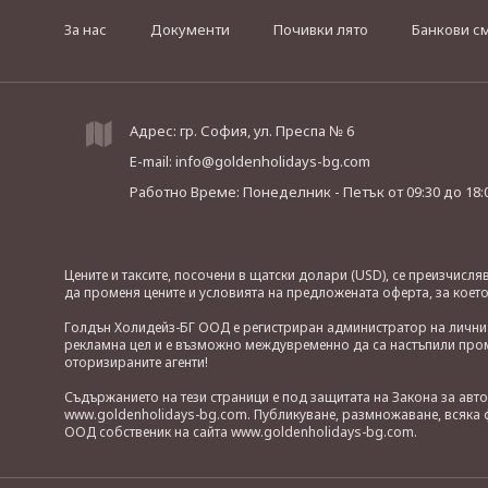
За нас
Документи
Почивки лято
Банкови с
Адрес: гр. София, ул. Преспа № 6
E-mail:
info@goldenholidays-bg.com
Работно Време: Понеделник - Петък
от 09:30 до 18:
Цените и таксите, посочени в щатски долари (USD), се преизчисл
да променя цените и условията на предложената оферта, за коет
Голдън Холидейз-БГ ООД е регистриран администратор на лични д
рекламна цел и е възможно междувременно да са настъпили проме
оторизираните агенти!
Съдържанието на тези страници е под защитата на Закона за авт
www.goldenholidays-bg.com. Публикуване, размножаване, всяка ф
ООД собственик на сайта www.goldenholidays-bg.com.