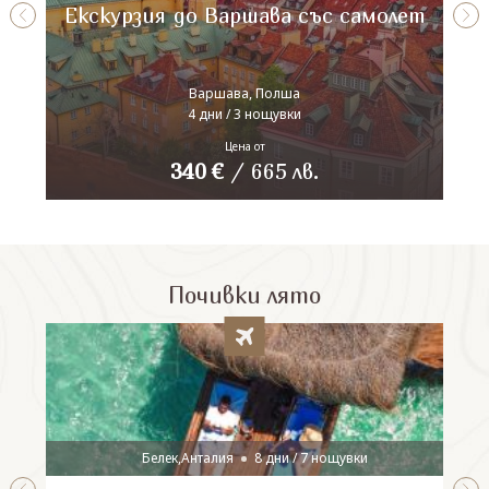
Екскурзия до Варшава със самолет
Варшава, Полша
4 дни / 3 нощувки
Цена от
340
€
/
665
лв.
Почивки лято
Белек,Анталия
8 дни / 7 нощувки