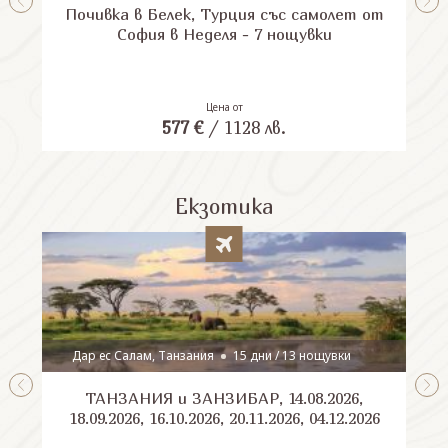
Почивка в Белек, Турция със самолет от
П
София в Неделя - 7 нощувки
Цена от
577
€
/
1128
лв.
Екзотика
Дар ес Салам, Танзания
15 дни / 13 нощувки
ТАНЗАНИЯ и ЗАНЗИБАР, 14.08.2026,
Шри
18.09.2026, 16.10.2026, 20.11.2026, 04.12.2026