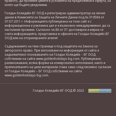
правото, да променя цените и условията на предложената оферта, за
което ще бъдете уведомени.
Голдън Холидейз-БГ ООД е регистриран администратор на лични
данни в Комисията за Защита на Личните Данни под № 310584 от
07.07.2011 г. Информацията публикувана на този сайт е с
информационна и рекламна цел и е възможно междувременно да са
настъпили промени. Съгласно чл.80 от ЗТ достоверна и вярна се
счита информацията, представена в офисите на Голдън Холидейз-БГ
ООД или на оторизираните агенти!
Съдържанието на тези страници е под защитата на Закона за
авторското право. При използване на информация от сайта е
задължително позоваването на Голдън Холидейз – БГ ООД
собственик на сайта www.goldenholidays-bg.com. Публикуване,
размножаване, всяка форма на комерсиално използване, както и
препечатването на цели материали става само след писмено съгласие
от Голдън Холидейз – БГ ООД собственик на сайта
www.goldenholidays-bg.com.
Голдън Холидейз-БГ ООД © 2023