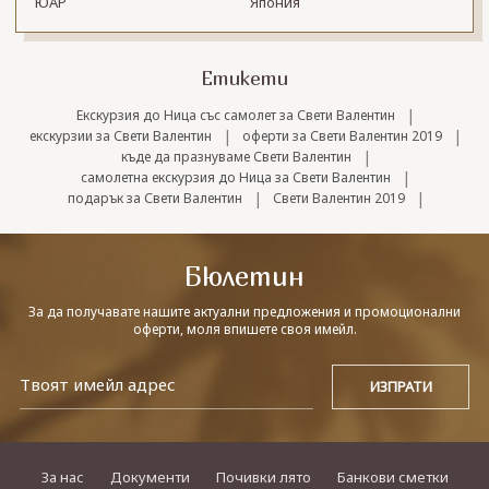
ЮАР
Япония
Етикети
|
Екскурзия до Ница със самолет за Свети Валентин
|
|
екскурзии за Свети Валентин
оферти за Свети Валентин 2019
|
къде да празнуваме Свети Валентин
|
самолетна екскурзия до Ница за Свети Валентин
|
|
подарък за Свети Валентин
Свети Валентин 2019
Бюлетин
За да получавате нашите актуални предложения и промоционални
оферти, моля впишете своя имейл.
За нас
Документи
Почивки лято
Банкови сметки