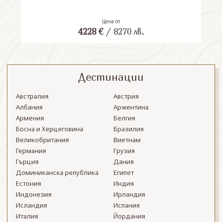
Цена от
4228
€
/
8270
лв.
Дестинации
Австралия
Австрия
Албания
Аржентина
Армения
Белгия
Босна и Херцеговина
Бразилия
Великобритания
Виетнам
Германия
Грузия
Гърция
Дания
Доминиканска република
Египет
Естония
Индия
Индонезия
Ирландия
Исландия
Испания
Италия
Йордания