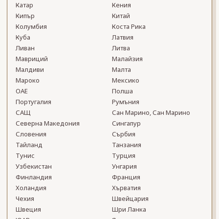
Катар
Кения
Кипър
Китай
Колумбия
Коста Рика
Куба
Латвия
Ливан
Литва
Мавриций
Малайзия
Малдиви
Малта
Мароко
Мексико
ОАЕ
Полша
Португалия
Румъния
САЩ
Сан Марино, Сан Марино
Северна Македония
Сингапур
Словения
Сърбия
Тайланд
Танзания
Тунис
Турция
Узбекистан
Унгария
Финландия
Франция
Холандия
Хърватия
Чехия
Швейцария
Швеция
Шри Ланка