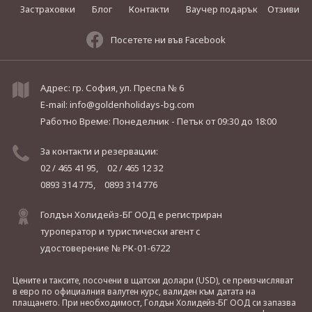
Застраховки
Блог
Контакти
Ваучер подарък
Отзиви
Посетете ни във Facebook
Адрес: гр. София, ул. Преспа № 6
E-mail:
info@goldenholidays-bg.com
Работно Време: Понеделник - Петък
от 09:30 до 18:00
За контакти и резервации:
02 / 465 41 95,
02 / 465 12 32
0893 314 775,
0893 314 776
Голдън Холидейз-БГ ООД е регистриран
туроператор и туристически агент с
удостоверение № РК-01-6722
Цените и таксите, посочени в щатски долари (USD), се преизчисляват
в евро по официалния валутен курс, валиден към датата на
плащането. При необходимост, Голдън Холидейз-БГ ООД си запазва