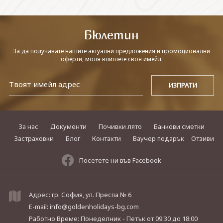
СВЪРЖЕТЕ СЕ С НАС
Бюлетин
За да получавате нашите актуални предложения и промоционални
оферти, моля впишете своя имейл.
За нас
Документи
Почивки лято
Банкови сметки
Застраховки
Блог
Контакти
Ваучер подарък
Отзиви
Посетете ни във Facebook
Адрес: гр. София, ул. Преспа № 6
E-mail:
info@goldenholidays-bg.com
Работно Време: Понеделник - Петък
от 09:30 до 18:00