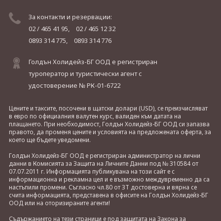
За контакти и резервации:
02 / 465 41 95,
02 / 465 12 32
0893 314 775,
0893 314 776
Голдън Холидейз-БГ ООД е регистриран
туроператор и туристически агент с
удостоверение № РК-01-6722
Цените и таксите, посочени в щатски долари (USD), се преизчисляват
в евро по официалния валутен курс, валиден към датата на
плащането. При необходимост, Голдън Холидейз-БГ ООД си запазва
правото, да променя цените и условията на предложената оферта, за
което ще бъдете уведомени.
Голдън Холидейз-БГ ООД е регистриран администратор на лични
данни в Комисията за Защита на Личните Данни под № 310584 от
07.07.2011 г. Информацията публикувана на този сайт е с
информационна и рекламна цел и е възможно междувременно да са
настъпили промени. Съгласно чл.80 от ЗТ достоверна и вярна се
счита информацията, представена в офисите на Голдън Холидейз-БГ
ООД или на оторизираните агенти!
Съдържанието на тези страници е под защитата на Закона за