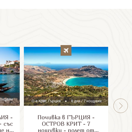
гр
 нощувки
О-в Крит, Гърция
8 дни / 7 нощувки
ИЯ -
Почивка в ГЪРЦИЯ -
Почи
 със
ОСТРОВ КРИТ - 7
доб
не на
нощувки - полет от
остр