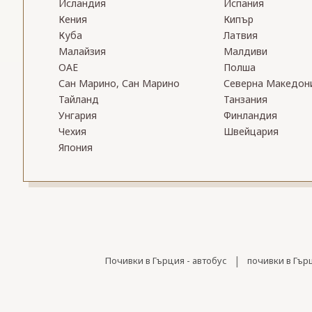
Исландия
Испания
Кения
Кипър
Куба
Латвия
Малайзия
Малдиви
ОАЕ
Полша
Сан Марино, Сан Марино
Северна Македон
Тайланд
Танзания
Унгария
Финландия
Чехия
Швейцария
Япония
|
Почивки в Гърция - автобус
почивки в Гър