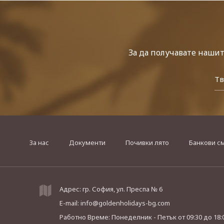
За да получавате наши
За нас
Документи
Почивки лято
Банкови с
Адрес: гр. София, ул. Преспа № 6
E-mail:
info@goldenholidays-bg.com
Работно Време: Понеделник - Петък
от 09:30 до 18: