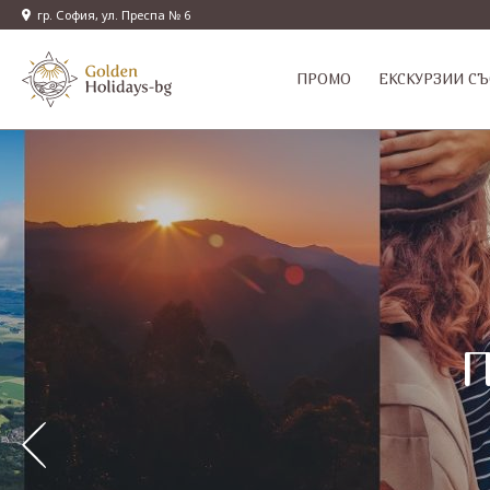
гр. София, ул. Преспа № 6
ПРОМО
EКСКУРЗИИ СЪ
с
с
П