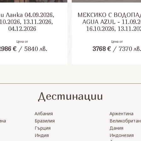
анка 04.09.2026,
МЕКСИКО С ВОДОПА
10.2026, 13.11.2026,
AGUA AZUL - 11.09.2
04.12.2026
16.10.2026, 13.11.20
28.01.2027, 05.03.20
30.04.2027, 10.09.20
Цена от
Цена от
2986
€
/
5840
лв.
3768
€
/
7370
лв
08.10.2027, 12.11.20
Дестинации
Албания
Аржентина
ина
Бразилия
Великобритан
Гърция
Дания
Индия
Индонезия