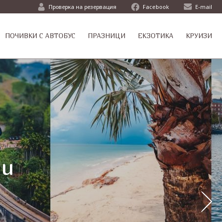
Проверка на резервация
Facebook
E-mail
ПОЧИВКИ С АВТОБУС
ПРАЗНИЦИ
ЕКЗОТИКА
КРУИЗИ
ци
ци
ти
т