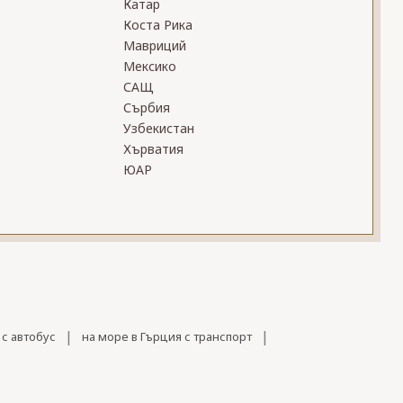
Катар
Коста Рика
Мавриций
Мексико
САЩ
Сърбия
Узбекистан
Хърватия
ЮАР
|
|
 с автобус
на море в Гърция с транспорт