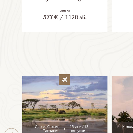
Цена от
577
€
/
1128
лв.
Дар ес Салам,
15 дни / 13
Коло
Танзания
нощувки