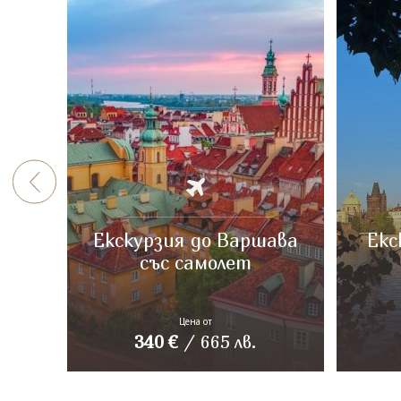
Екскурзия до Варшава
Екс
със самолет
Цена от
340
€
/
665
лв.