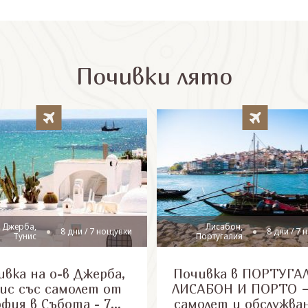
Почивки лято
 Джерба,
Лисабон,
8 дни / 7 нощувки
8 дни / 7
Тунис
Португалия
вка на о-в Джерба,
Почивка в ПОРТУГАЛ
ис със самолет от
ЛИСАБОН И ПОРТО –
офия в Събота - 7
самолет и обслужва