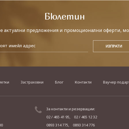
Бюлетин
те актуални предложения и промоционални оферти, мо
метки
Застраховки
Блог
Контакти
Ваучер подар
За контакти и резервации:
02 / 465 41 95,
02 / 465 12 32
00
0893 314 775,
0893 314 776