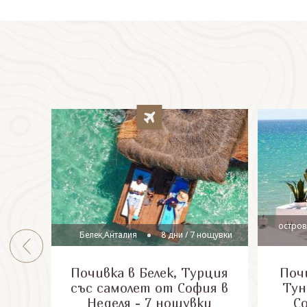
остров
Белек,Анталия
8 дни / 7 нощувки
Почивка в Белек, Турция
Почи
със самолет от София в
Тун
Неделя - 7 нощувки
С