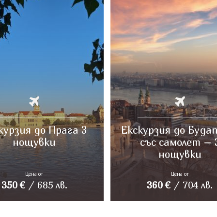
курзия до Прага 3
Екскурзия до Буда
нощувки
със самолет – 
нощувки
Цена от
Цена от
350
€
/
685
лв.
360
€
/
704
лв.