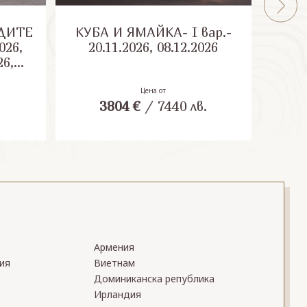
ДИТЕ
КУБА И ЯМАЙКА- I вар.-
КУБ
026,
20.11.2026, 08.12.2026
20
26,
27,
27,
Цена от
.
3804
€
/
7440
лв.
27
Армения
ия
Виетнам
Доминиканска република
Ирландия