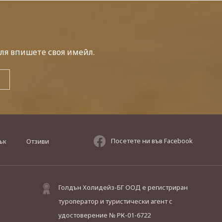
ля впишете своя имейл.
Посетете ни във Facebook
ък
Отзиви
Голдън Холидейз-БГ ООД е регистриран
туроператор и туристически агент с
удостоверение № РК-01-6722