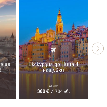
пеща
Екскурзия до Ница 4
Неа
3
нощувки
Цена от
360
€
/
704
лв.