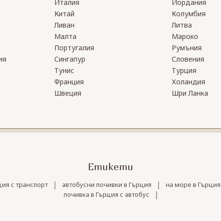
Италия
Йордания
Китай
Колумбия
Ливан
Литва
Малта
Мароко
Португалия
Румъния
ия
Сингапур
Словения
Тунис
Турция
Франция
Холандия
Швеция
Шри Ланка
Етикети
|
|
ция с транспорт
автобусни почивки в Гърция
на море в Гърция
|
почивка в Гърция с автобус