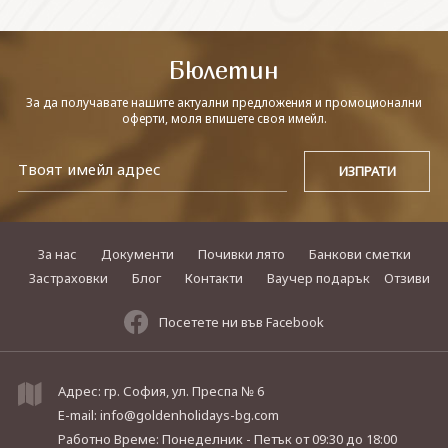
СВЪРЖЕТЕ СЕ С НАС
Бюлетин
За да получавате нашите актуални предложения и промоционални
оферти, моля впишете своя имейл.
За нас
Документи
Почивки лято
Банкови сметки
Застраховки
Блог
Контакти
Ваучер подарък
Отзиви
Посетете ни във Facebook
Адрес: гр. София, ул. Преспа № 6
E-mail:
info@goldenholidays-bg.com
Работно Време: Понеделник - Петък
от 09:30 до 18:00