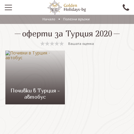
Начало
Полезни връзки
ПРОМО
оферти за Турция 2020
EКСКУРЗИИ СЪС САМОЛЕТ
Вашата оценка
ЕКСКУРЗИИ С АВТОБУС
САМОЛЕТНИ ПОЧИВКИ
ПОЧИВКИ С АВТОБУС
ПРАЗНИЦИ
Почивки в Турция -
автобус
ЕКЗОТИКА
КРУИЗИ
Проверка на резервация