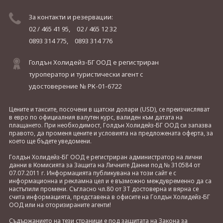
За контакти и резервации:
02 / 465 41 95,
02 / 465 12 32
0893 314 775,
0893 314 776
Голдън Холидейз-БГ ООД е регистриран
туроператор и туристически агент с
удостоверение № РК-01-6722
Цените и таксите, посочени в щатски долари (USD), се преизчисляват
в евро по официалния валутен курс, валиден към датата на
плащането. При необходимост, Голдън Холидейз-БГ ООД си запазва
правото, да променя цените и условията на предложената оферта, за
което ще бъдете уведомени.
Голдън Холидейз-БГ ООД е регистриран администратор на лични
данни в Комисията за Защита на Личните Данни под № 310584 от
07.07.2011 г. Информацията публикувана на този сайт е с
информационна и рекламна цел и е възможно междувременно да са
настъпили промени. Съгласно чл.80 от ЗТ достоверна и вярна се
счита информацията, представена в офисите на Голдън Холидейз-БГ
ООД или на оторизираните агенти!
Съдържанието на тези страници е под защитата на Закона за