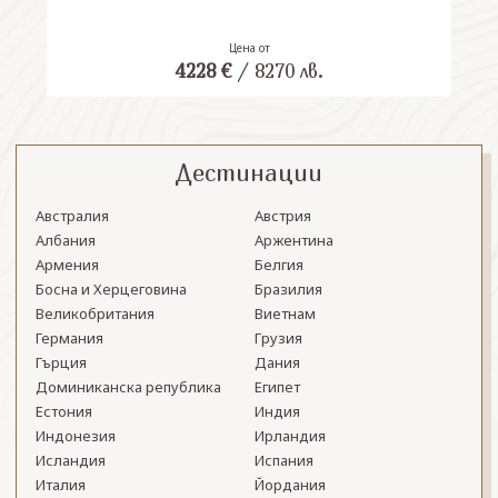
Цена от
4228
€
/
8270
лв.
Дестинации
Австралия
Австрия
Албания
Аржентина
Армения
Белгия
Босна и Херцеговина
Бразилия
Великобритания
Виетнам
Германия
Грузия
Гърция
Дания
Доминиканска република
Египет
Естония
Индия
Индонезия
Ирландия
Исландия
Испания
Италия
Йордания