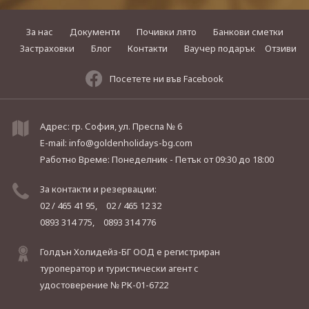
За нас
Документи
Почивки лято
Банкови сметки
Застраховки
Блог
Контакти
Ваучер подарък
Отзиви
Посетете ни във Facebook
Адрес: гр. София, ул. Преспа № 6
E-mail:
info@goldenholidays-bg.com
Работно Време: Понеделник - Петък
от 09:30 до 18:00
За контакти и резервации:
02 / 465 41 95,
02 / 465 12 32
0893 314 775,
0893 314 776
Голдън Холидейз-БГ ООД е регистриран
туроператор и туристически агент с
удостоверение № РК-01-6722