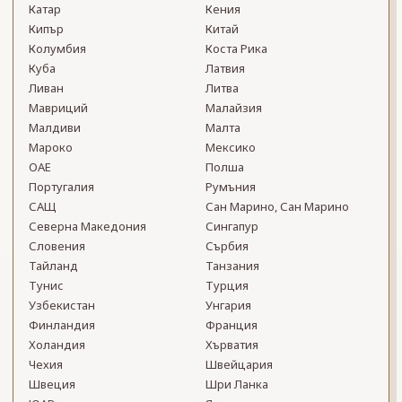
Катар
Кения
Кипър
Китай
Колумбия
Коста Рика
Куба
Латвия
Ливан
Литва
Мавриций
Малайзия
Малдиви
Малта
Мароко
Мексико
ОАЕ
Полша
Португалия
Румъния
САЩ
Сан Марино, Сан Марино
Северна Македония
Сингапур
Словения
Сърбия
Тайланд
Танзания
Тунис
Турция
Узбекистан
Унгария
Финландия
Франция
Холандия
Хърватия
Чехия
Швейцария
Швеция
Шри Ланка