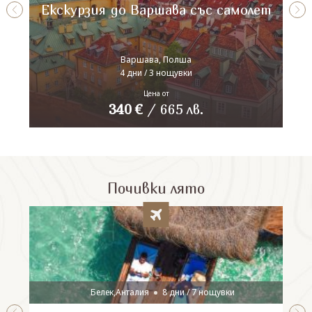
Екскурзия до Варшава със самолет
Варшава, Полша
4 дни / 3 нощувки
Цена от
340
€
/
665
лв.
Почивки лято
Белек,Анталия
8 дни / 7 нощувки