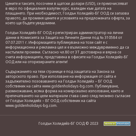
Цените и таксите, посочени в щатски долари (USD), се преизчисляват
в евро по официалния валутен курс, валиден към датата на
плащането. При необходимост, Голдън Холидейз-БГ ООД си запазва
правото, да променя цените и условията на предложената оферта, за
което ще бъдете уведомени.
Голдън Холидейз-БГ ООД е регистриран администратор на лични
данни в Комисията за Защита на Личните Данни под № 310584 от
07.07.2011 г. Информацията публикувана на този сайт е с
информационна и рекламна цел и е възможно междувременно да са
настъпили промени. Съгласно чл.80 от ЗТ достоверна и вярна се
счита информацията, представена в офисите на Голдън Холидейз-БГ
ООД или на оторизираните агенти!
Съдържанието на тези страници е под защитата на Закона за
авторското право. При използване на информация от сайта е
задължително позоваването на Голдън Холидейз – БГ ООД
собственик на сайта www.goldenholidays-bg.com. Публикуване,
размножаване, всяка форма на комерсиално използване, както и
препечатването на цели материали става само след писмено съгласие
от Голдън Холидейз – БГ ООД собственик на сайта
www.goldenholidays-bg.com.
Голдън Холидейз-БГ ООД © 2023