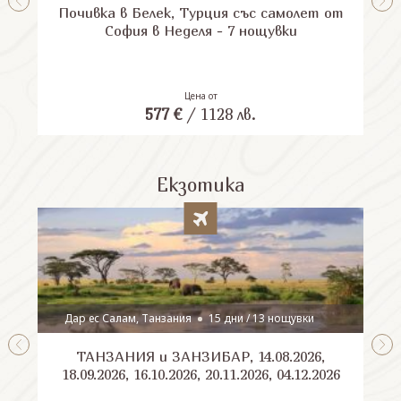
Почивка в Белек, Турция със самолет от
П
София в Неделя - 7 нощувки
Цена от
577
€
/
1128
лв.
Екзотика
Дар ес Салам, Танзания
15 дни / 13 нощувки
ТАНЗАНИЯ и ЗАНЗИБАР, 14.08.2026,
Шри
18.09.2026, 16.10.2026, 20.11.2026, 04.12.2026