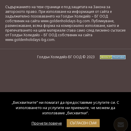
Съдържанието на тези страници е под защитата на Закона за
авторското право. При използване на информация от сайта е
задължително позоваването на Голдън Холидейз – БГ ООД
собственик на сайта www.goldenholidays-bg.com. Публикуване,
размножаване, всяка форма на комерсиално използване, както и
препечатването на цели материали става само след писмено съгласие
от Голдън Холидейз – БГ ООД собственик на сайта
www.goldenholidays-bg.com.
Голдън Холидейз-БГ ООД © 2023
„Бисквитките“ ни помагат да предоставяме услугите си. С
използването на услугите ни приемате, че можем да
използваме „бисквитки“.
Прочети повече
СЪГЛАСЕН СЪМ