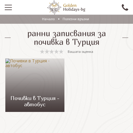
Начало
Полезни връзки
ПРОМО
ранни записвания за
EКСКУРЗИИ СЪС САМОЛЕТ
почивка в Турция
ЕКСКУРЗИИ С АВТОБУС
Вашата оценка
САМОЛЕТНИ ПОЧИВКИ
ПОЧИВКИ С АВТОБУС
ПРАЗНИЦИ
ЕКЗОТИКА
Почивки в Турция -
автобус
КРУИЗИ
Проверка на резервация