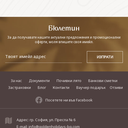
СВЪРЖЕТЕ СЕ С НАС
Бюлетин
За да получавате нашите актуални предложения и промоционални
оферти, моля впишете своя имейл.
За нас
Документи
Почивки лято
Банкови сметки
Застраховки
Блог
Контакти
Ваучер подарък
Отзиви
Посетете ни във Facebook
Адрес: гр. София, ул. Преспа № 6
E-mail:
info@goldenholidays-bg.com