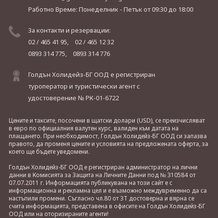
Работно Време: Понеделник - Петък
от 09:30 до 18:00
За контакти и резервации:
02 / 465 41 95,
02 / 465 12 32
0893 314 775,
0893 314 776
Голдън Холидейз-БГ ООД е регистриран
туроператор и туристически агент с
удостоверение № РК-01-6722
Цените и таксите, посочени в щатски долари (USD), се преизчисляват
в евро по официалния валутен курс, валиден към датата на
плащането. При необходимост, Голдън Холидейз-БГ ООД си запазва
правото, да променя цените и условията на предложената оферта, за
което ще бъдете уведомени.
Голдън Холидейз-БГ ООД е регистриран администратор на лични
данни в Комисията за Защита на Личните Данни под № 310584 от
07.07.2011 г. Информацията публикувана на този сайт е с
информационна и рекламна цел и е възможно междувременно да са
настъпили промени. Съгласно чл.80 от ЗТ достоверна и вярна се
счита информацията, представена в офисите на Голдън Холидейз-БГ
ООД или на оторизираните агенти!