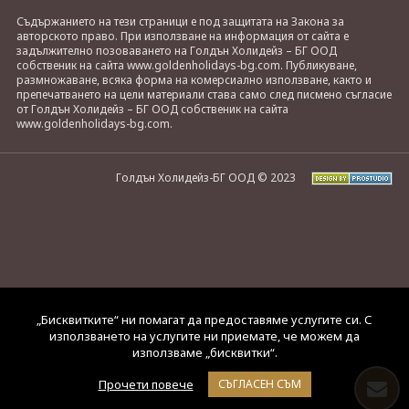
Съдържанието на тези страници е под защитата на Закона за
авторското право. При използване на информация от сайта е
задължително позоваването на Голдън Холидейз – БГ ООД
собственик на сайта www.goldenholidays-bg.com. Публикуване,
размножаване, всяка форма на комерсиално използване, както и
препечатването на цели материали става само след писмено съгласие
от Голдън Холидейз – БГ ООД собственик на сайта
www.goldenholidays-bg.com.
Голдън Холидейз-БГ ООД © 2023
„Бисквитките“ ни помагат да предоставяме услугите си. С
използването на услугите ни приемате, че можем да
използваме „бисквитки“.
Прочети повече
СЪГЛАСЕН СЪМ