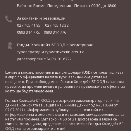
Работно Време: Понеделник - Петък
от 09:30 до 18:00
За контакти и резервации:
02 / 465 41 95,
02 / 465 12 32
0893 314 775,
0893 314 776
Голдън Холидейз-БГ ООД е регистриран
туроператор и туристически агент с
удостоверение № РК-01-6722
Цените и таксите, посочени в щатски долари (USD), се преизчисляват
в евро по официалния валутен курс, валиден към датата на
плащането. При необходимост, Голдън Холидейз-БГ ООД си запазва
правото, да променя цените и условията на предложената оферта, за
което ще бъдете уведомени.
Голдън Холидейз-БГ ООД е регистриран администратор на лични
данни в Комисията за Защита на Личните Данни под № 310584 от
07.07.2011 г. Информацията публикувана на този сайт е с
информационна и рекламна цел и е възможно междувременно да са
настъпили промени. Съгласно чл.80 от ЗТ достоверна и вярна се
счита информацията, представена в офисите на Голдън Холидейз-БГ
ООД или на оторизираните агенти!