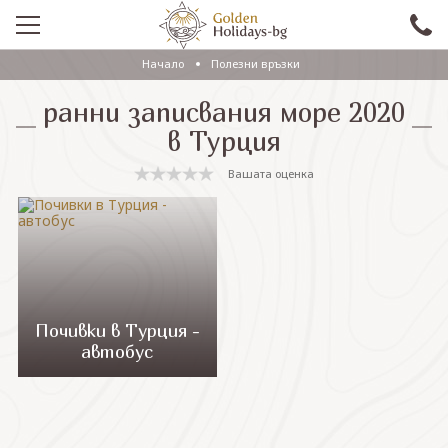
Начало
Полезни връзки
ПРОМО
ранни записвания море 2020
EКСКУРЗИИ СЪС САМОЛЕТ
в Турция
ЕКСКУРЗИИ С АВТОБУС
Вашата оценка
САМОЛЕТНИ ПОЧИВКИ
ПОЧИВКИ С АВТОБУС
ПРАЗНИЦИ
ЕКЗОТИКА
Почивки в Турция -
автобус
КРУИЗИ
Проверка на резервация