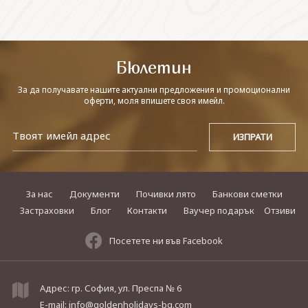
СВЪРЖЕТЕ СЕ С НАС
Бюлетин
За да получавате нашите актуални предложения и промоционални
оферти, моля впишете своя имейл.
За нас
Документи
Почивки лято
Банкови сметки
Застраховки
Блог
Контакти
Ваучер подарък
Отзиви
Посетете ни във Facebook
Адрес: гр. София, ул. Преспа № 6
E-mail:
info@goldenholidays-bg.com