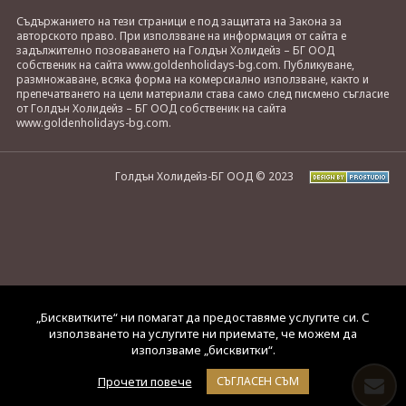
Съдържанието на тези страници е под защитата на Закона за
авторското право. При използване на информация от сайта е
задължително позоваването на Голдън Холидейз – БГ ООД
собственик на сайта www.goldenholidays-bg.com. Публикуване,
размножаване, всяка форма на комерсиално използване, както и
препечатването на цели материали става само след писмено съгласие
от Голдън Холидейз – БГ ООД собственик на сайта
www.goldenholidays-bg.com.
Голдън Холидейз-БГ ООД © 2023
„Бисквитките“ ни помагат да предоставяме услугите си. С
използването на услугите ни приемате, че можем да
използваме „бисквитки“.
Прочети повече
СЪГЛАСЕН СЪМ