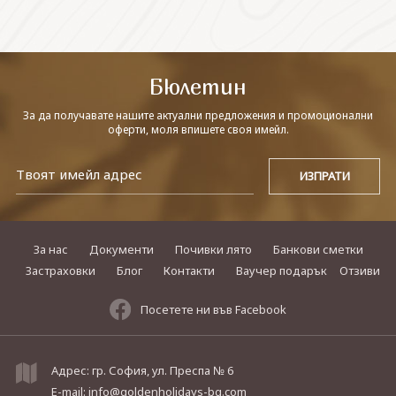
СВЪРЖЕТЕ СЕ С НАС
Бюлетин
За да получавате нашите актуални предложения и промоционални
оферти, моля впишете своя имейл.
За нас
Документи
Почивки лято
Банкови сметки
Застраховки
Блог
Контакти
Ваучер подарък
Отзиви
Посетете ни във Facebook
Адрес: гр. София, ул. Преспа № 6
E-mail:
info@goldenholidays-bg.com