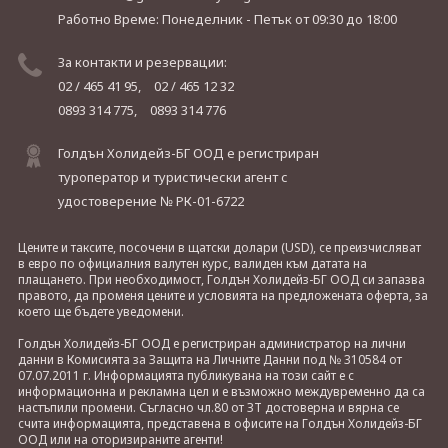
Работно Време: Понеделник - Петък
от 09:30 до 18:00
За контакти и резервации:
02 / 465 41 95,
02 / 465 12 32
0893 314 775,
0893 314 776
Голдън Холидейз-БГ ООД е регистриран
туроператор и туристически агент с
удостоверение № РК-01-6722
Цените и таксите, посочени в щатски долари (USD), се преизчисляват
в евро по официалния валутен курс, валиден към датата на
плащането. При необходимост, Голдън Холидейз-БГ ООД си запазва
правото, да променя цените и условията на предложената оферта, за
което ще бъдете уведомени.
Голдън Холидейз-БГ ООД е регистриран администратор на лични
данни в Комисията за Защита на Личните Данни под № 310584 от
07.07.2011 г. Информацията публикувана на този сайт е с
информационна и рекламна цел и е възможно междувременно да са
настъпили промени. Съгласно чл.80 от ЗТ достоверна и вярна се
счита информацията, представена в офисите на Голдън Холидейз-БГ
ООД или на оторизираните агенти!