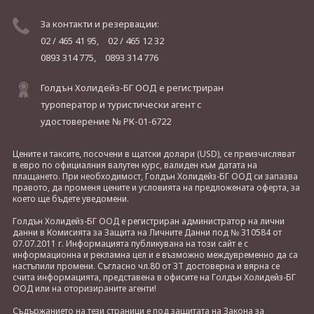
За контакти и резервации:
02 / 465 41 95,
02 / 465 12 32
0893 314 775,
0893 314 776
Голдън Холидейз-БГ ООД е регистриран
туроператор и туристически агент с
удостоверение № РК-01-6722
Цените и таксите, посочени в щатски долари (USD), се преизчисляват
в евро по официалния валутен курс, валиден към датата на
плащането. При необходимост, Голдън Холидейз-БГ ООД си запазва
правото, да променя цените и условията на предложената оферта, за
което ще бъдете уведомени.
Голдън Холидейз-БГ ООД е регистриран администратор на лични
данни в Комисията за Защита на Личните Данни под № 310584 от
07.07.2011 г. Информацията публикувана на този сайт е с
информационна и рекламна цел и е възможно междувременно да са
настъпили промени. Съгласно чл.80 от ЗТ достоверна и вярна се
счита информацията, представена в офисите на Голдън Холидейз-БГ
ООД или на оторизираните агенти!
Съдържанието на тези страници е под защитата на Закона за