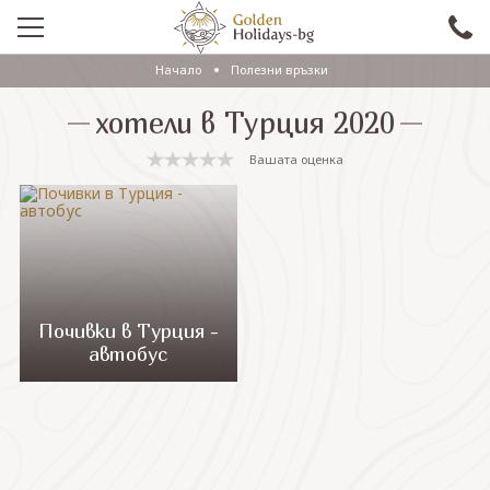
Начало
Полезни връзки
ПРОМО
хотели в Турция 2020
EКСКУРЗИИ СЪС САМОЛЕТ
Вашата оценка
ЕКСКУРЗИИ С АВТОБУС
САМОЛЕТНИ ПОЧИВКИ
ПОЧИВКИ С АВТОБУС
ПРАЗНИЦИ
Почивки в Турция -
автобус
ЕКЗОТИКА
КРУИЗИ
Проверка на резервация