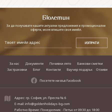
СВЪРЖЕТЕ СЕ С НАС
Бюлетин
За да получавате нашите актуални предложения и промоционални
оферти, моля впишете своя имейл.
За нас
Документи
Почивки лято
Банкови сметки
Застраховки
Блог
Контакти
Ваучер подарък
Отзиви
Посетете ни във Facebook
Адрес: гр. София, ул. Преспа № 6
E-mail:
info@goldenholidays-bg.com
Работно Време: Понеделник - Петък
от 09:30 до 18:00