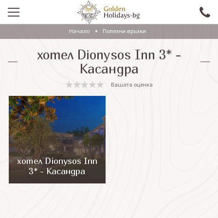
Начало
Полезни връзки
ПРОМО
хотел Dionysos Inn 3* -
EКСКУРЗИИ СЪС САМОЛЕТ
Касандра
ЕКСКУРЗИИ С АВТОБУС
Вашата оценка
САМОЛЕТНИ ПОЧИВКИ
ПОЧИВКИ С АВТОБУС
ПРАЗНИЦИ
ЕКЗОТИКА
хотел Dionysos Inn
3* - Касандра
КРУИЗИ
Проверка на резервация