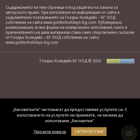
Съдържанието на тези страници е под защитата на Закона за
авторското право. При използване на информация от сайта е
задължително позоваването на Голдън Холидейз – БГ ООД
собственик на сайта www.goldenholidays-bg.com. Публикуване,
размножаване, всяка форма на комерсиално използване, както и
препечатването на цели материали става само след писмено съгласие
от Голдън Холидейз – БГ ООД собственик на сайта
www.goldenholidays-bg.com.
Голдън Холидейз-БГ ООД © 2023
„Бисквитките“ ни помагат да предоставяме услугите си. С
използването на услугите ни приемате, че можем да
използваме „бисквитки“.
Прочети повече
СЪГЛАСЕН СЪМ