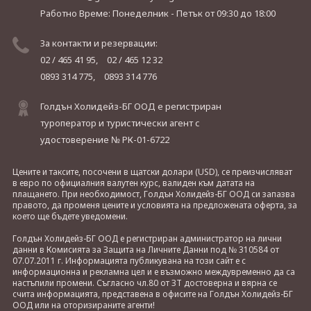
Работно Време: Понеделник - Петък
от 09:30 до 18:00
За контакти и резервации:
02 / 465 41 95,
02 / 465 12 32
0893 314 775,
0893 314 776
Голдън Холидейз-БГ ООД е регистриран
туроператор и туристически агент с
удостоверение № РК-01-6722
Цените и таксите, посочени в щатски долари (USD), се преизчисляват
в евро по официалния валутен курс, валиден към датата на
плащането. При необходимост, Голдън Холидейз-БГ ООД си запазва
правото, да променя цените и условията на предложената оферта, за
което ще бъдете уведомени.
Голдън Холидейз-БГ ООД е регистриран администратор на лични
данни в Комисията за Защита на Личните Данни под № 310584 от
07.07.2011 г. Информацията публикувана на този сайт е с
информационна и рекламна цел и е възможно междувременно да са
настъпили промени. Съгласно чл.80 от ЗТ достоверна и вярна се
счита информацията, представена в офисите на Голдън Холидейз-БГ
ООД или на оторизираните агенти!