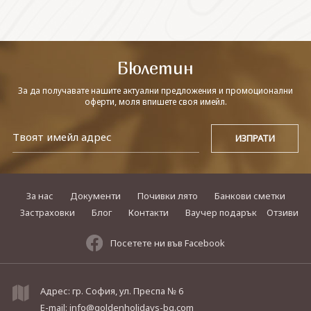
СВЪРЖЕТЕ СЕ С НАС
Бюлетин
За да получавате нашите актуални предложения и промоционални
оферти, моля впишете своя имейл.
За нас
Документи
Почивки лято
Банкови сметки
Застраховки
Блог
Контакти
Ваучер подарък
Отзиви
Посетете ни във Facebook
Адрес: гр. София, ул. Преспа № 6
E-mail:
info@goldenholidays-bg.com