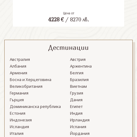
Цена от
4228
€
/
8270
лв.
Дестинации
Австралия
Австрия
Албания
Аржентина
Армения
Белгия
Босна и Херцеговина
Бразилия
Великобритания
Виетнам
Германия
Грузия
Гърция
Дания
Доминиканска република
Египет
Естония
Индия
Индонезия
Ирландия
Исландия
Испания
Италия
Йордания