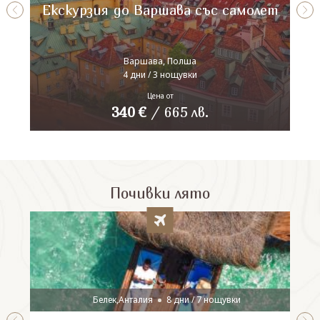
Екскурзия до Варшава със самолет
Варшава, Полша
4 дни / 3 нощувки
Цена от
340
€
/
665
лв.
Почивки лято
Белек,Анталия
8 дни / 7 нощувки