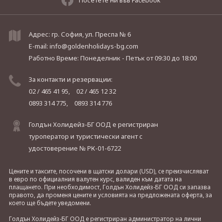
Адрес: гр. София, ул. Преспа № 6
E-mail:
info@goldenholidays-bg.com
Работно Време: Понеделник - Петък
от 09:30 до 18:00
За контакти и резервации:
02 / 465 41 95,
02 / 465 12 32
0893 314 775,
0893 314 776
Голдън Холидейз-БГ ООД е регистриран
туроператор и туристически агент с
удостоверение № РК-01-6722
Цените и таксите, посочени в щатски долари (USD), се преизчисляват
в евро по официалния валутен курс, валиден към датата на
плащането. При необходимост, Голдън Холидейз-БГ ООД си запазва
правото, да променя цените и условията на предложената оферта, за
което ще бъдете уведомени.
Голдън Холидейз-БГ ООД е регистриран администратор на лични