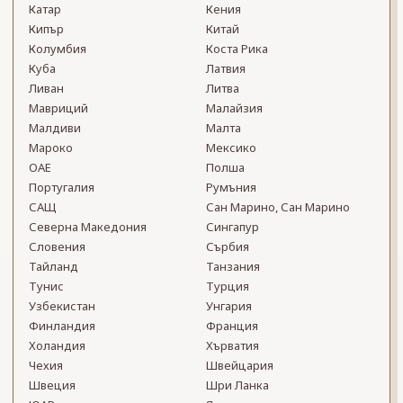
Катар
Кения
Кипър
Китай
Колумбия
Коста Рика
Куба
Латвия
Ливан
Литва
Мавриций
Малайзия
Малдиви
Малта
Мароко
Мексико
ОАЕ
Полша
Португалия
Румъния
САЩ
Сан Марино, Сан Марино
Северна Македония
Сингапур
Словения
Сърбия
Тайланд
Танзания
Тунис
Турция
Узбекистан
Унгария
Финландия
Франция
Холандия
Хърватия
Чехия
Швейцария
Швеция
Шри Ланка