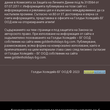
данни в Комисията за Защита на Личните Данни под № 310584 от
07.07.2011 г. Информацията публикувана на този сайт е с
информационна и рекламна цел и е възможно междувременно да са
настъпили промени. Съгласно чл.80 от ЗТ достоверна и вярна се
счита информацията, представена в офисите на Голдън Холидейз-БГ
ООД или на оторизираните агенти!
Съдържанието на тези страници е под защитата на Закона за
авторското право. При използване на информация от сайта е
задължително позоваването на Голдън Холидейз – БГ ООД
собственик на сайта www.goldenholidays-bg.com. Публикуване,
размножаване, всяка форма на комерсиално използване, както и
препечатването на цели материали става само след писмено съгласие
от Голдън Холидейз – БГ ООД собственик на сайта
www.goldenholidays-bg.com.
Голдън Холидейз-БГ ООД © 2023