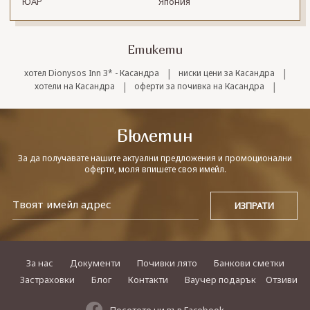
ЮАР
Япония
Етикети
|
|
хотел Dionysos Inn 3* - Касандра
ниски цени за Касандра
|
|
хотели на Касандра
оферти за почивка на Касандра
Бюлетин
За да получавате нашите актуални предложения и промоционални
оферти, моля впишете своя имейл.
За нас
Документи
Почивки лято
Банкови сметки
Застраховки
Блог
Контакти
Ваучер подарък
Отзиви
Посетете ни във Facebook