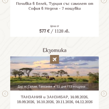
Почивка в Белек, Турция със самолет от
П
София в Неделя - 7 нощувки
Цена от
577
€
/
1128
лв.
Екзотика
Дар ес Салам, Танзания
15 дни / 13 нощувки
ТАНЗАНИЯ и ЗАНЗИБАР, 14.08.2026,
Шри
18.09.2026, 16.10.2026, 20.11.2026, 04.12.2026