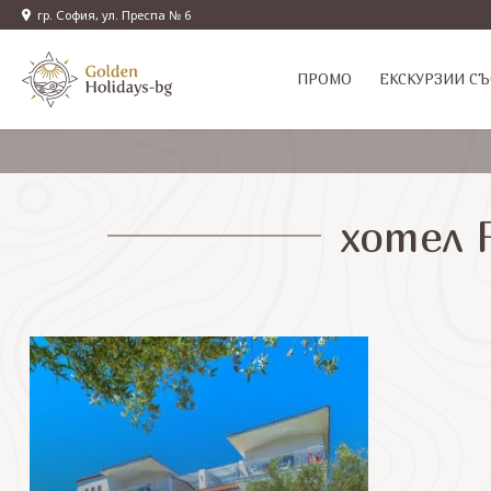
гр. София, ул. Преспа № 6
ПРОМО
EКСКУРЗИИ СЪ
хотел 