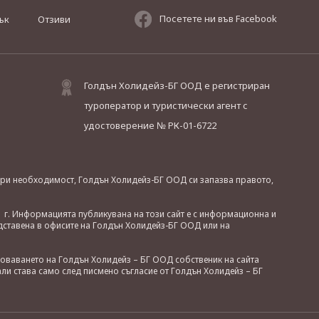
Посетете ни във Facebook
ък
Отзиви
Голдън Холидейз-БГ ООД е регистриран
туроператор и туристически агент с
удостоверение № РК-01-6722
. При необходимост, Голдън Холидейз-БГ ООД си запазва правото,
 г. Информацията публикувана на този сайт е с информационна и
дставена в офисите на Голдън Холидейз-БГ ООД или на
зоваването на Голдън Холидейз – БГ ООД собственик на сайта
ли става само след писмено съгласие от Голдън Холидейз – БГ