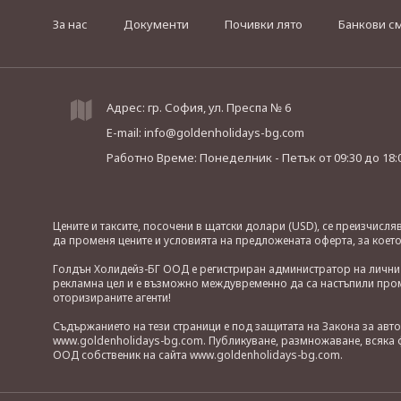
За нас
Документи
Почивки лято
Банкови с
Адрес: гр. София, ул. Преспа № 6
E-mail:
info@goldenholidays-bg.com
Работно Време: Понеделник - Петък
от 09:30 до 18:
Цените и таксите, посочени в щатски долари (USD), се преизчисл
да променя цените и условията на предложената оферта, за коет
Голдън Холидейз-БГ ООД е регистриран администратор на лични д
рекламна цел и е възможно междувременно да са настъпили проме
оторизираните агенти!
Съдържанието на тези страници е под защитата на Закона за авт
www.goldenholidays-bg.com. Публикуване, размножаване, всяка ф
ООД собственик на сайта www.goldenholidays-bg.com.