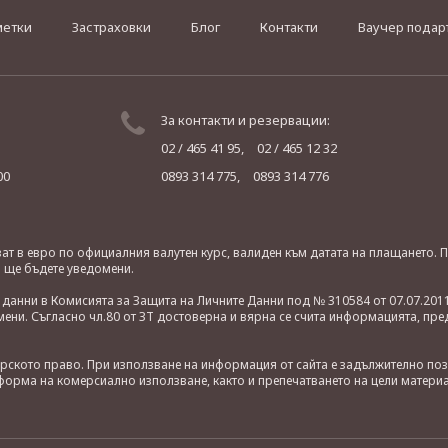
метки
Застраховки
Блог
Контакти
Ваучер подар
За контакти и резервации:
02 / 465 41 95,
02 / 465 12 32
00
0893 314 775,
0893 314 776
яват в евро по официалния валутен курс, валиден към датата на плащането
о ще бъдете уведомени.
анни в Комисията за Защита на Личните Данни под № 310584 от 07.07.2011
ни. Съгласно чл.80 от ЗТ достоверна и вярна се счита информацията, пре
орското право. При използване на информация от сайта е задължително по
орма на комерсиално използване, както и препечатването на цели материа