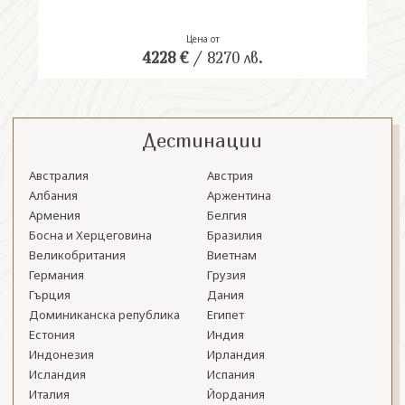
Цена от
4228
€
/
8270
лв.
Дестинации
Австралия
Австрия
Албания
Аржентина
Армения
Белгия
Босна и Херцеговина
Бразилия
Великобритания
Виетнам
Германия
Грузия
Гърция
Дания
Доминиканска република
Египет
Естония
Индия
Индонезия
Ирландия
Исландия
Испания
Италия
Йордания