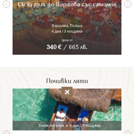
Екскурзия до Варшава със самолет
Варшава, Полша
4 дни / 3 нощувки
Цена от
340
€
/
665
лв.
Почивки лято
Белек,Анталия
8 дни / 7 нощувки