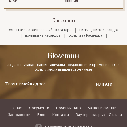
ЮАР
Япония
Етикети
|
хотел Faros Apartments 2* - Касандра
ниски цени за Касандра
|
|
|
почивка на Касандра
оферти за Касандра
Бюлетин
За да получавате нашите актуални предложения и промоционални
оферти, моля впишете своя имейл.
За нас
Документи
Почивки лято
Банкови сметки
Застраховки
Блог
Контакти
Ваучер подарък
Отзиви
Посетете ни във Facebook