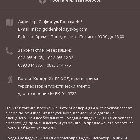
Адрес: гр. София, ул. Преспа № 6
E-mail:
info@goldenholidays-bg.com
Работно Време: Понеделник - Петък
от 09:30 до 18:00
За контакти и резервации:
02 / 465 41 95,
02 / 465 12 32
0893 314 775,
0893 314 776
Голдън Холидейз-БГ ООД е регистриран
туроператор и туристически агент с
удостоверение № РК-01-6722
Цените и таксите, посочени в щатски долари (USD), се преизчисляват
в евро по официалния валутен курс, валиден към датата на
плащането. При необходимост, Голдън Холидейз-БГ ООД си запазва
правото, да променя цените и условията на предложената оферта, за
което ще бъдете уведомени.
Голдън Холидейз-БГ ООД е регистриран администратор на лични