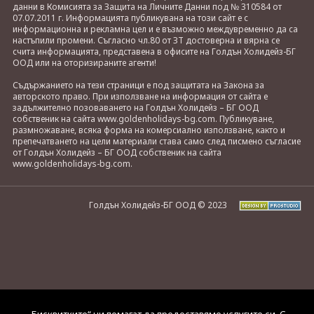
данни в Комисията за Защита на Личните Данни под № 310584 от
07.07.2011 г. Информацията публикувана на този сайт е с
информационна и рекламна цел и е възможно междувременно да са
настъпили промени. Съгласно чл.80 от ЗТ достоверна и вярна се
счита информацията, представена в офисите на Голдън Холидейз-БГ
ООД или на оторизираните агенти!
Съдържанието на тези страници е под защитата на Закона за
авторското право. При използване на информация от сайта е
задължително позоваването на Голдън Холидейз – БГ ООД
собственик на сайта www.goldenholidays-bg.com. Публикуване,
размножаване, всяка форма на комерсиално използване, както и
препечатването на цели материали става само след писмено съгласие
от Голдън Холидейз – БГ ООД собственик на сайта
www.goldenholidays-bg.com.
Голдън Холидейз-БГ ООД © 2023