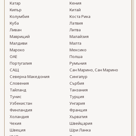
Катар
Кения
Кипър
Китай
Колумбия
Коста Рика
Куба
Латвия
Ливан
Литва
Мавриций
Малайзия
Малдиви
Малта
Мароко
Мексико
ОАЕ
Полша
Португалия
Румъния
САЩ
Сан Марино, Сан Марино
Северна Македония
Сингапур
Словения
Сърбия
Тайланд
Танзания
Тунис
Турция
Узбекистан
Унгария
Финландия
Франция
Холандия
Хърватия
Чехия
Швейцария
Швеция
Шри Ланка