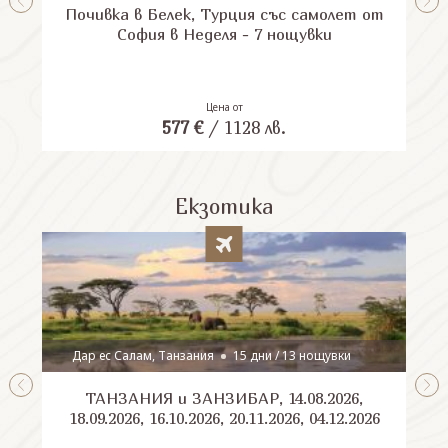
Почивка в Белек, Турция със самолет от
П
София в Неделя - 7 нощувки
Цена от
577
€
/
1128
лв.
Екзотика
Дар ес Салам, Танзания
15 дни / 13 нощувки
ТАНЗАНИЯ и ЗАНЗИБАР, 14.08.2026,
Шри
18.09.2026, 16.10.2026, 20.11.2026, 04.12.2026