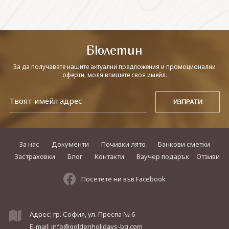
СВЪРЖЕТЕ СЕ С НАС
Бюлетин
За да получавате нашите актуални предложения и промоционални
оферти, моля впишете своя имейл.
За нас
Документи
Почивки лято
Банкови сметки
Застраховки
Блог
Контакти
Ваучер подарък
Отзиви
Посетете ни във Facebook
Адрес: гр. София, ул. Преспа № 6
E-mail:
info@goldenholidays-bg.com