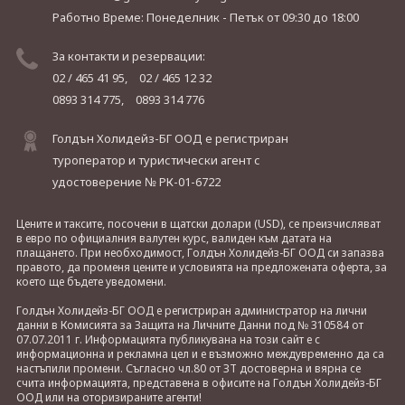
Работно Време: Понеделник - Петък
от 09:30 до 18:00
За контакти и резервации:
02 / 465 41 95,
02 / 465 12 32
0893 314 775,
0893 314 776
Голдън Холидейз-БГ ООД е регистриран
туроператор и туристически агент с
удостоверение № РК-01-6722
Цените и таксите, посочени в щатски долари (USD), се преизчисляват
в евро по официалния валутен курс, валиден към датата на
плащането. При необходимост, Голдън Холидейз-БГ ООД си запазва
правото, да променя цените и условията на предложената оферта, за
което ще бъдете уведомени.
Голдън Холидейз-БГ ООД е регистриран администратор на лични
данни в Комисията за Защита на Личните Данни под № 310584 от
07.07.2011 г. Информацията публикувана на този сайт е с
информационна и рекламна цел и е възможно междувременно да са
настъпили промени. Съгласно чл.80 от ЗТ достоверна и вярна се
счита информацията, представена в офисите на Голдън Холидейз-БГ
ООД или на оторизираните агенти!