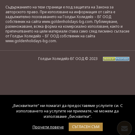
Съдържанието на тези страници е под защитата на Закона за
авторското право. При използване на информация от сайта е
задължително позоваването на Голдън Холидейз – БГ ООД
собственик на сайта www.goldenholidays-bg.com. Публикуване,
размножаване, всяка форма на комерсиално използване, както и
препечатването на цели материали става само след писмено съгласие
от Голдън Холидейз – БГ ООД собственик на сайта
www.goldenholidays-bg.com.
Голдън Холидейз-БГ ООД © 2023
„Бисквитките“ ни помагат да предоставяме услугите си. С
използването на услугите ни приемате, че можем да
използваме „бисквитки“.
Прочети повече
СЪГЛАСЕН СЪМ