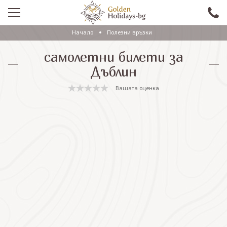
Начало
Полезни връзки
ПРОМО
самолетни билети за
EКСКУРЗИИ СЪС САМОЛЕТ
Дъблин
ЕКСКУРЗИИ С АВТОБУС
Вашата оценка
САМОЛЕТНИ ПОЧИВКИ
ПОЧИВКИ С АВТОБУС
ПРАЗНИЦИ
ЕКЗОТИКА
КРУИЗИ
Проверка на резервация