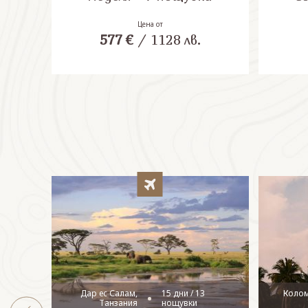
Цена от
577
€
/
1128
лв.
Дар ес Салам,
15 дни / 13
Коло
Танзания
нощувки