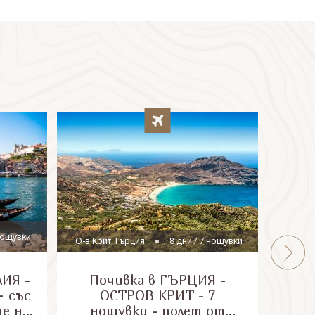
гр
 нощувки
О-в Крит, Гърция
8 дни / 7 нощувки
ИЯ -
Почивка в ГЪРЦИЯ -
Почи
 със
ОСТРОВ КРИТ - 7
доб
не на
нощувки - полет от
остр