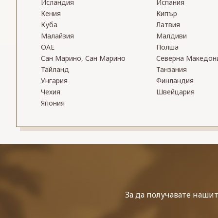
Исландия
Испания
Кения
Кипър
Куба
Латвия
Малайзия
Малдиви
ОАЕ
Полша
Сан Марино, Сан Марино
Северна Македон
Тайланд
Танзания
Унгария
Финландия
Чехия
Швейцария
Япония
За да получавате наши