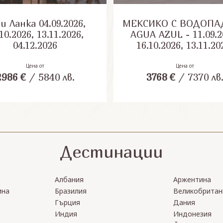
анка 04.09.2026,
МЕКСИКО С ВОДОПА
10.2026, 13.11.2026,
AGUA AZUL - 11.09.2
04.12.2026
16.10.2026, 13.11.20
28.01.2027, 05.03.20
30.04.2027, 10.09.20
Цена от
Цена от
2986
€
/
5840
лв.
3768
€
/
7370
лв
08.10.2027, 12.11.20
Дестинации
Албания
Аржентина
ина
Бразилия
Великобритан
Гърция
Дания
Индия
Индонезия