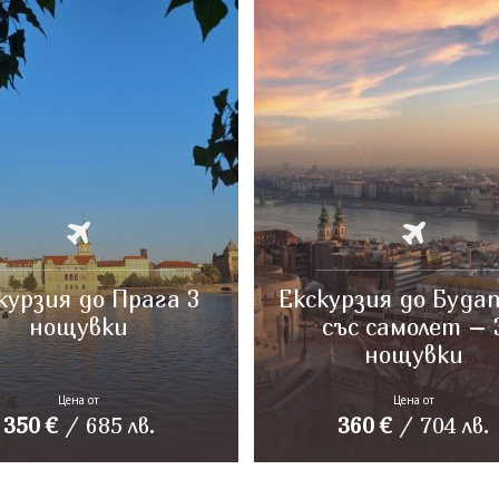
курзия до Прага 3
Екскурзия до Буда
нощувки
със самолет – 
нощувки
Цена от
Цена от
350
€
/
685
лв.
360
€
/
704
лв.