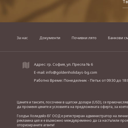
За нас
Документи
Почивки лято
Банкови с
Адрес: гр. София, ул. Преспа № 6
E-mail:
info@goldenholidays-bg.com
Работно Време: Понеделник - Петък
от 09:30 до 18:
Цените и таксите, посочени в щатски долари (USD), се преизчисл
да променя цените и условията на предложената оферта, за коет
Голдън Холидейз-БГ ООД е регистриран администратор на лични д
рекламна цел и е възможно междувременно да са настъпили проме
оторизираните агенти!