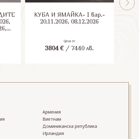
ДИТЕ
КУБА И ЯМАЙКА- I вар.-
КУБ
026,
20.11.2026, 08.12.2026
20
26,
27,
27,
Цена от
.
3804
€
/
7440
лв.
27
Армения
ия
Виетнам
Доминиканска република
Ирландия