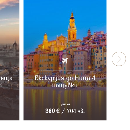
пеща
Екскурзия до Ница 4
Неа
3
нощувки
Цена от
360
€
/
704
лв.