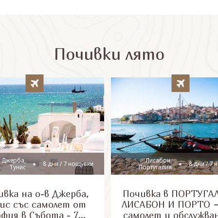
Почивки лято
 Джерба,
Лисабон,
8 дни / 7 нощувки
8 дни / 7
Тунис
Португалия
вка на о-в Джерба,
Почивка в ПОРТУГАЛ
ис със самолет от
ЛИСАБОН И ПОРТО –
офия в Събота - 7
самолет и обслужва