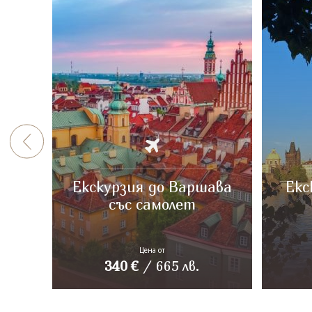
Екскурзия до Варшава
Екс
със самолет
Цена от
340
€
/
665
лв.