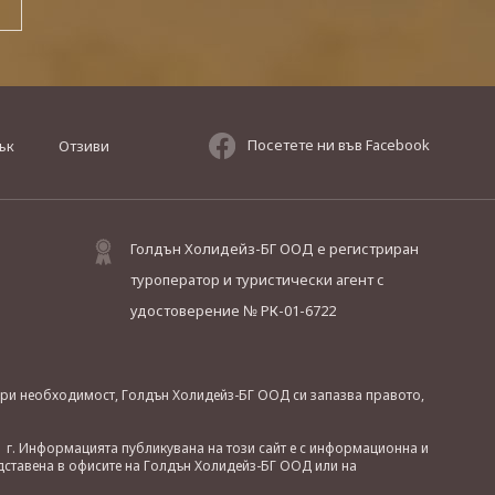
Посетете ни във Facebook
ък
Отзиви
Голдън Холидейз-БГ ООД е регистриран
туроператор и туристически агент с
удостоверение № РК-01-6722
. При необходимост, Голдън Холидейз-БГ ООД си запазва правото,
 г. Информацията публикувана на този сайт е с информационна и
дставена в офисите на Голдън Холидейз-БГ ООД или на