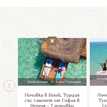
остров
Белек,Анталия
8 дни / 7 нощувки
Почивка в Белек, Турция
Почи
със самолет от София в
Тун
Неделя - 7 нощувки
С