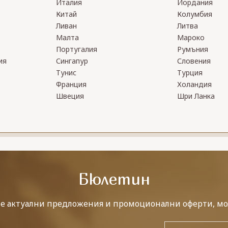
Италия
Йордания
Китай
Колумбия
Ливан
Литва
Малта
Мароко
Португалия
Румъния
ия
Сингапур
Словения
Тунис
Турция
Франция
Холандия
Швеция
Шри Ланка
Бюлетин
те актуални предложения и промоционални оферти, мо