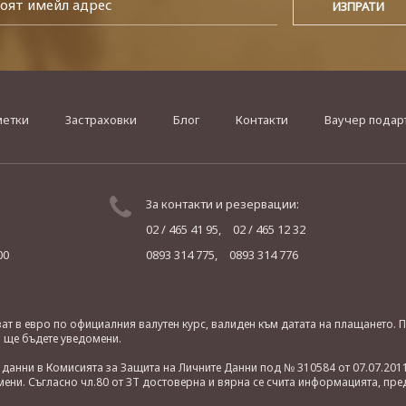
метки
Застраховки
Блог
Контакти
Ваучер подар
За контакти и резервации:
02 / 465 41 95,
02 / 465 12 32
00
0893 314 775,
0893 314 776
яват в евро по официалния валутен курс, валиден към датата на плащането
о ще бъдете уведомени.
анни в Комисията за Защита на Личните Данни под № 310584 от 07.07.2011
ни. Съгласно чл.80 от ЗТ достоверна и вярна се счита информацията, пре