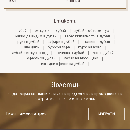
ЮАР
Япония
Етикети
|
|
|
дубай
екскурзия в дубай
дубай с обзорен тур
|
|
какво да видим в дубай
забележителности в дубай
|
|
|
круиз в дубай
сафари в дубай
шопинг в дубай
|
|
|
аву даби
бурж халифа
бурж ал араб
|
|
|
дубай с екскурзовод
почивка в дубай
есен в дубай
|
|
оферти за Дубай
дубай на ниски цени
|
изгодни оферти за дубай
Бюлетин
За да получавате нашите актуални предложения и промоционални
оферти, моля впишете своя имейл.