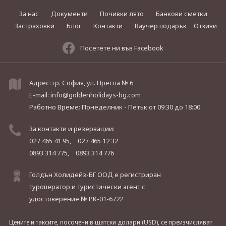
За нас
Документи
Почивки лято
Банкови сметки
Застраховки
Блог
Контакти
Ваучер подарък
Отзиви
Посетете ни във Facebook
Адрес: гр. София, ул. Преспа № 6
E-mail:
info@goldenholidays-bg.com
Работно Време: Понеделник - Петък
от 09:30 до 18:00
За контакти и резервации:
02 / 465 41 95,
02 / 465 12 32
0893 314 775,
0893 314 776
Голдън Холидейз-БГ ООД е регистриран
туроператор и туристически агент с
удостоверение № РК-01-6722
Цените и таксите, посочени в щатски долари (USD), се преизчисляват