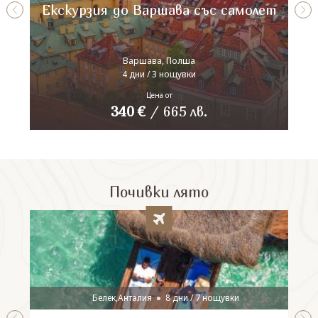
Екскурзия до Варшава със самолет
Варшава, Полша
4 дни / 3 нощувки
Цена от
340
€
/
665
лв.
Почивки лято
Белек,Анталия
8 дни / 7 нощувки