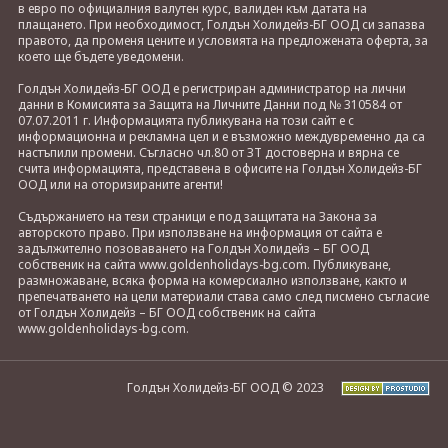
в евро по официалния валутен курс, валиден към датата на
плащането. При необходимост, Голдън Холидейз-БГ ООД си запазва
правото, да променя цените и условията на предложената оферта, за
което ще бъдете уведомени.
Голдън Холидейз-БГ ООД е регистриран администратор на лични
данни в Комисията за Защита на Личните Данни под № 310584 от
07.07.2011 г. Информацията публикувана на този сайт е с
информационна и рекламна цел и е възможно междувременно да са
настъпили промени. Съгласно чл.80 от ЗТ достоверна и вярна се
счита информацията, представена в офисите на Голдън Холидейз-БГ
ООД или на оторизираните агенти!
Съдържанието на тези страници е под защитата на Закона за
авторското право. При използване на информация от сайта е
задължително позоваването на Голдън Холидейз – БГ ООД
собственик на сайта www.goldenholidays-bg.com. Публикуване,
размножаване, всяка форма на комерсиално използване, както и
препечатването на цели материали става само след писмено съгласие
от Голдън Холидейз – БГ ООД собственик на сайта
www.goldenholidays-bg.com.
Голдън Холидейз-БГ ООД © 2023