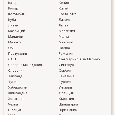
Катар
Кения
Кипър
Китай
Колумбия
Коста Рика
Куба
Латвия
Ливан
Литва
Мавриций
Малайзия
Малдиви
Малта
Мароко
Мексико
ОАЕ
Полша
Португалия
Румъния
САЩ
Сан Марино, Сан Марино
Северна Македония
Сингапур
Словения
Сърбия
Тайланд
Танзания
Тунис
Турция
Узбекистан
Унгария
Финландия
Франция
Холандия
Хърватия
Чехия
Швейцария
Швеция
Шри Ланка