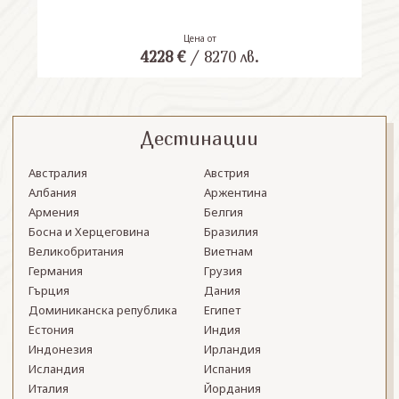
Цена от
4228
€
/
8270
лв.
Дестинации
Австралия
Австрия
Албания
Аржентина
Армения
Белгия
Босна и Херцеговина
Бразилия
Великобритания
Виетнам
Германия
Грузия
Гърция
Дания
Доминиканска република
Египет
Естония
Индия
Индонезия
Ирландия
Исландия
Испания
Италия
Йордания