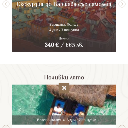
Екскурзия до Варшава със самолет
Варшава, Полша
4 дни / 3 нощувки
Цена от
340
€
/
665
лв.
Почивки лято
Белек,Анталия
8 дни / 7 нощувки