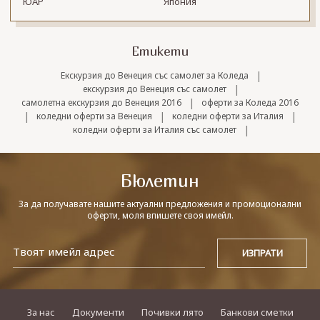
ЮАР
Япония
Етикети
|
Екскурзия до Венеция със самолет за Коледа
|
екскурзия до Венеция със самолет
|
самолетна екскурзия до Венеция 2016
оферти за Коледа 2016
|
|
|
коледни оферти за Венеция
коледни оферти за Италия
|
коледни оферти за Италия със самолет
Бюлетин
За да получавате нашите актуални предложения и промоционални
оферти, моля впишете своя имейл.
За нас
Документи
Почивки лято
Банкови сметки