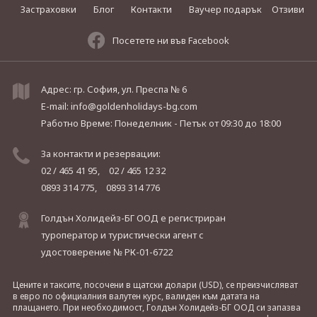
Застраховки
Блог
Контакти
Ваучер подарък
Отзиви
Посетете ни във Facebook
Адрес: гр. София, ул. Преспа № 6
E-mail:
info@goldenholidays-bg.com
Работно Време: Понеделник - Петък
от 09:30 до 18:00
За контакти и резервации:
02 / 465 41 95,
02 / 465 12 32
0893 314 775,
0893 314 776
Голдън Холидейз-БГ ООД е регистриран
туроператор и туристически агент с
удостоверение № РК-01-6722
Цените и таксите, посочени в щатски долари (USD), се преизчисляват
в евро по официалния валутен курс, валиден към датата на
плащането. При необходимост, Голдън Холидейз-БГ ООД си запазва