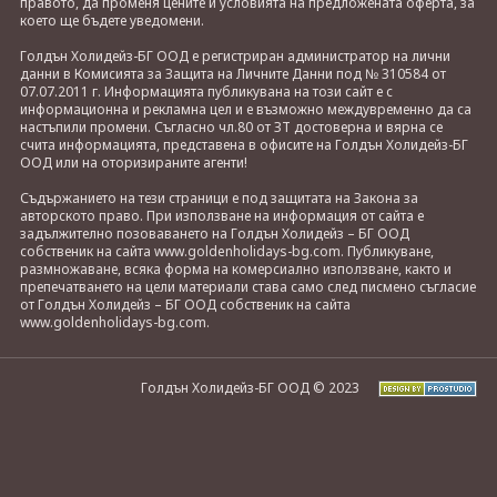
правото, да променя цените и условията на предложената оферта, за
което ще бъдете уведомени.
Голдън Холидейз-БГ ООД е регистриран администратор на лични
данни в Комисията за Защита на Личните Данни под № 310584 от
07.07.2011 г. Информацията публикувана на този сайт е с
информационна и рекламна цел и е възможно междувременно да са
настъпили промени. Съгласно чл.80 от ЗТ достоверна и вярна се
счита информацията, представена в офисите на Голдън Холидейз-БГ
ООД или на оторизираните агенти!
Съдържанието на тези страници е под защитата на Закона за
авторското право. При използване на информация от сайта е
задължително позоваването на Голдън Холидейз – БГ ООД
собственик на сайта www.goldenholidays-bg.com. Публикуване,
размножаване, всяка форма на комерсиално използване, както и
препечатването на цели материали става само след писмено съгласие
от Голдън Холидейз – БГ ООД собственик на сайта
www.goldenholidays-bg.com.
Голдън Холидейз-БГ ООД © 2023