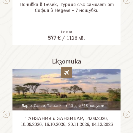
Почивка в Белек, Турция със самолет от
П
София в Неделя - 7 нощувки
Цена от
577
€
/
1128
лв.
Екзотика
Дар ес Салам, Танзания
15 дни / 13 нощувки
ТАНЗАНИЯ и ЗАНЗИБАР, 14.08.2026,
Шри
18.09.2026, 16.10.2026, 20.11.2026, 04.12.2026