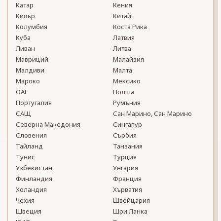
Катар
Кения
Кипър
Китай
Колумбия
Коста Рика
Куба
Латвия
Ливан
Литва
Мавриций
Малайзия
Малдиви
Малта
Мароко
Мексико
ОАЕ
Полша
Португалия
Румъния
САЩ
Сан Марино, Сан Марино
Северна Македония
Сингапур
Словения
Сърбия
Тайланд
Танзания
Тунис
Турция
Узбекистан
Унгария
Финландия
Франция
Холандия
Хърватия
Чехия
Швейцария
Швеция
Шри Ланка