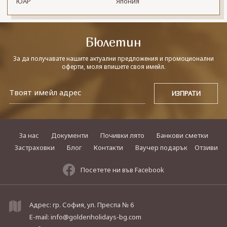
ЮАР
Япония
Бюлетин
За да получавате нашите актуални предложения и промоционални
оферти, моля впишете своя имейл.
За нас
Документи
Почивки лято
Банкови сметки
Застраховки
Блог
Контакти
Ваучер подарък
Отзиви
Посетете ни във Facebook
Адрес: гр. София, ул. Преспа № 6
E-mail:
info@goldenholidays-bg.com