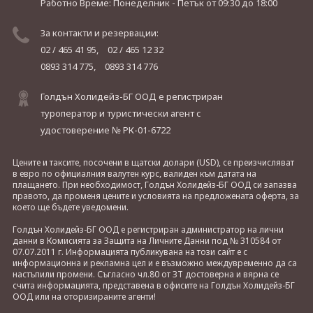
Работно Време: Понеделник - Петък
от 09:30 до 18:00
За контакти и резервации:
02 / 465 41 95,
02 / 465 12 32
0893 314 775,
0893 314 776
Голдън Холидейз-БГ ООД е регистриран
туроператор и туристически агент с
удостоверение № РК-01-6722
Цените и таксите, посочени в щатски долари (USD), се преизчисляват
в евро по официалния валутен курс, валиден към датата на
плащането. При необходимост, Голдън Холидейз-БГ ООД си запазва
правото, да променя цените и условията на предложената оферта, за
което ще бъдете уведомени.
Голдън Холидейз-БГ ООД е регистриран администратор на лични
данни в Комисията за Защита на Личните Данни под № 310584 от
07.07.2011 г. Информацията публикувана на този сайт е с
информационна и рекламна цел и е възможно междувременно да са
настъпили промени. Съгласно чл.80 от ЗТ достоверна и вярна се
счита информацията, представена в офисите на Голдън Холидейз-БГ
ООД или на оторизираните агенти!