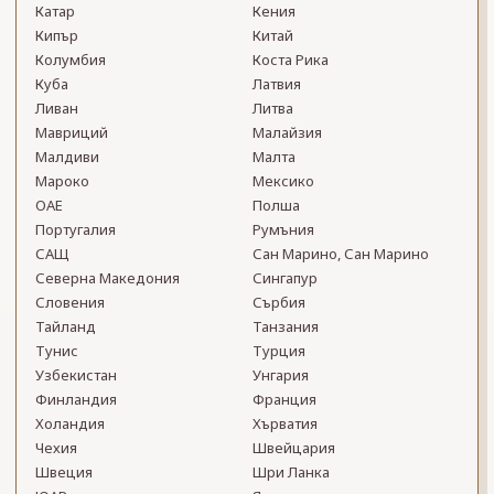
Катар
Кения
Кипър
Китай
Колумбия
Коста Рика
Куба
Латвия
Ливан
Литва
Мавриций
Малайзия
Малдиви
Малта
Мароко
Мексико
ОАЕ
Полша
Португалия
Румъния
САЩ
Сан Марино, Сан Марино
Северна Македония
Сингапур
Словения
Сърбия
Тайланд
Танзания
Тунис
Турция
Узбекистан
Унгария
Финландия
Франция
Холандия
Хърватия
Чехия
Швейцария
Швеция
Шри Ланка