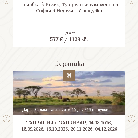
Почивка в Белек, Турция със самолет от
П
София в Неделя - 7 нощувки
Цена от
577
€
/
1128
лв.
Екзотика
Дар ес Салам, Танзания
15 дни / 13 нощувки
ТАНЗАНИЯ и ЗАНЗИБАР, 14.08.2026,
Шри
18.09.2026, 16.10.2026, 20.11.2026, 04.12.2026