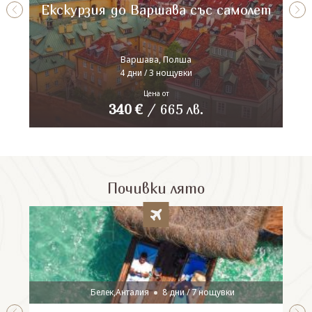
Екскурзия до Варшава със самолет
Варшава, Полша
4 дни / 3 нощувки
Цена от
340
€
/
665
лв.
Почивки лято
Белек,Анталия
8 дни / 7 нощувки