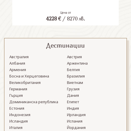
Цена от
4228
€
/
8270
лв.
Дестинации
Австралия
Австрия
Албания
Аржентина
Армения
Белгия
Босна и Херцеговина
Бразилия
Великобритания
Виетнам
Германия
Грузия
Гърция
Дания
Доминиканска република
Египет
Естония
Индия
Индонезия
Ирландия
Исландия
Испания
Италия
Йордания