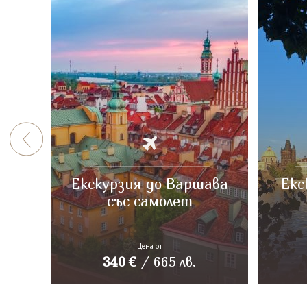
Екскурзия до Варшава
Екс
със самолет
Цена от
340
€
/
665
лв.