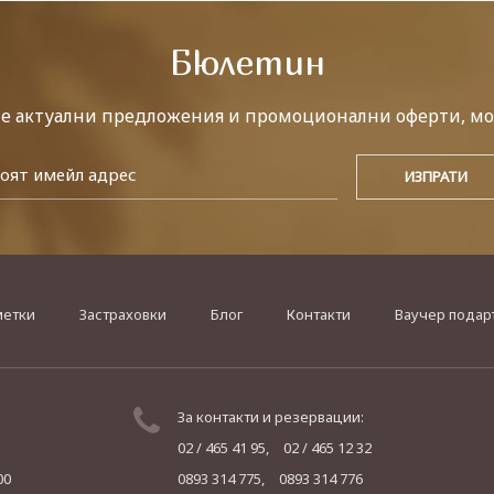
Бюлетин
те актуални предложения и промоционални оферти, мо
метки
Застраховки
Блог
Контакти
Ваучер подар
За контакти и резервации:
02 / 465 41 95,
02 / 465 12 32
00
0893 314 775,
0893 314 776