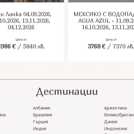
анка 04.09.2026,
МЕКСИКО С ВОДОПА
10.2026, 13.11.2026,
AGUA AZUL - 11.09.2
04.12.2026
16.10.2026, 13.11.20
28.01.2027, 05.03.20
30.04.2027, 10.09.20
Цена от
Цена от
2986
€
/
5840
лв.
3768
€
/
7370
лв
08.10.2027, 12.11.20
Дестинации
Албания
Аржентина
ина
Бразилия
Великобритан
Гърция
Дания
Индия
Индонезия