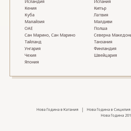
Исландия
Испания
Кения
Кипър
Куба
Латвия
Малайзия
Малдиви
ОАЕ
Полша
Сан Марино, Сан Марино
Северна Македон
Тайланд
Танзания
Унгария
Финландия
Чехия
Швейцария
Япония
|
Нова Година в Катания
Нова Година в Сицилия
Нова Година 201