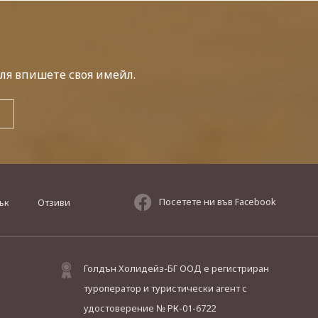
ля впишете своя имейл.
Посетете ни във Facebook
ък
Отзиви
Голдън Холидейз-БГ ООД е регистриран
туроператор и туристически агент с
удостоверение № РК-01-6722