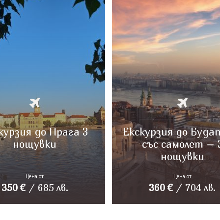
курзия до Прага 3
Екскурзия до Буда
нощувки
със самолет – 
нощувки
Цена от
Цена от
350
€
/
685
лв.
360
€
/
704
лв.