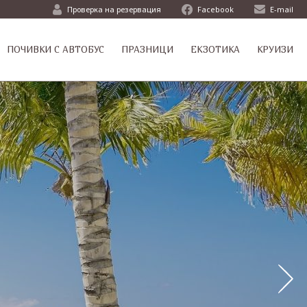
Проверка на резервация
Facebook
E-mail
ПОЧИВКИ С АВТОБУС
ПРАЗНИЦИ
ЕКЗОТИКА
КРУИЗИ
ци
ци
ти
т