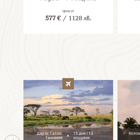
Цена от
577
€
/
1128
лв.
Дар ес Салам,
15 дни / 13
Коло
Танзания
нощувки