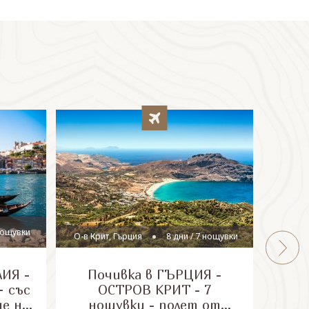
гр
 нощувки
О-в Крит, Гърция
8 дни / 7 нощувки
ИЯ -
Почивка в ГЪРЦИЯ -
Почи
 със
ОСТРОВ КРИТ - 7
доб
не на
нощувки - полет от
остр