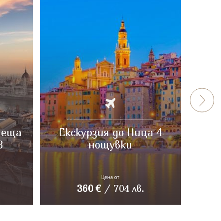
пеща
Екскурзия до Ница 4
Неа
3
нощувки
Цена от
360
€
/
704
лв.