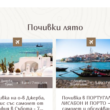
Почивки лято
 Джерба,
Лисабон,
8 дни / 7 нощувки
8 дни / 7
Тунис
Португалия
вка на о-в Джерба,
Почивка в ПОРТУГАЛ
ис със самолет от
ЛИСАБОН И ПОРТО –
офия в Събота - 7
самолет и обслужва