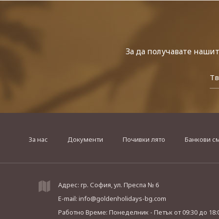
За да получавате наши
За нас
Документи
Почивки лято
Банкови с
Адрес: гр. София, ул. Преспа № 6
E-mail:
info@goldenholidays-bg.com
Работно Време: Понеделник - Петък
от 09:30 до 18: