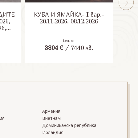
ДИТЕ
КУБА И ЯМАЙКА- I вар.-
КУБ
026,
20.11.2026, 08.12.2026
20
26,
27,
27,
Цена от
.
3804
€
/
7440
лв.
27
Армения
ия
Виетнам
Доминиканска република
Ирландия