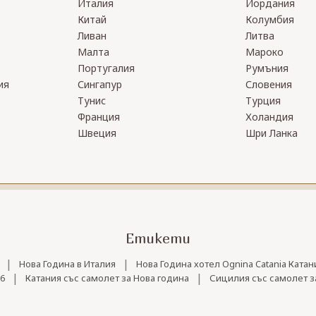
Италия
Йордания
Китай
Колумбия
Ливан
Литва
Малта
Мароко
Португалия
Румъния
ия
Сингапур
Словения
Тунис
Турция
Франция
Холандия
Швеция
Шри Ланка
Етикети
|
|
Нова Година в Италия
Нова Година хотел Ognina Catania Катан
|
|
6
Катания със самолет за Нова година
Сицилия със самолет з