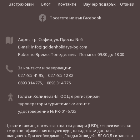
Застраховки
Блог
Контакти
Ваучер подарък
Отзиви
Посетете ни във Facebook
Адрес: гр. София, ул. Преспа № 6
E-mail:
info@goldenholidays-bg.com
Работно Време: Понеделник - Петък
от 09:30 до 18:00
За контакти и резервации:
02 / 465 41 95,
02 / 465 12 32
0893 314 775,
0893 314 776
Голдън Холидейз-БГ ООД е регистриран
туроператор и туристически агент с
удостоверение № РК-01-6722
Цените и таксите, посочени в щатски долари (USD), се преизчисляват
в евро по официалния валутен курс, валиден към датата на
плащането. При необходимост, Голдън Холидейз-БГ ООД си запазва