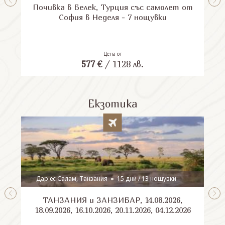
Почивка в Белек, Турция със самолет от
П
София в Неделя - 7 нощувки
Цена от
577
€
/
1128
лв.
Екзотика
Дар ес Салам, Танзания
15 дни / 13 нощувки
ТАНЗАНИЯ и ЗАНЗИБАР, 14.08.2026,
Шри
18.09.2026, 16.10.2026, 20.11.2026, 04.12.2026