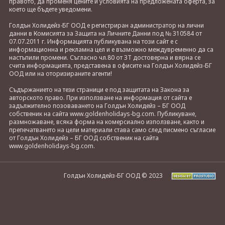
правото, да променя цените и условията на предложената оферта, за
което ще бъдете уведомени.
Голдън Холидейз-БГ ООД е регистриран администратор на лични
данни в Комисията за Защита на Личните Данни под № 310584 от
07.07.2011 г. Информацията публикувана на този сайт е с
информационна и рекламна цел и е възможно междувременно да са
настъпили промени. Съгласно чл.80 от ЗТ достоверна и вярна се
счита информацията, представена в офисите на Голдън Холидейз-БГ
ООД или на оторизираните агенти!
Съдържанието на тези страници е под защитата на Закона за
авторското право. При използване на информация от сайта е
задължително позоваването на Голдън Холидейз – БГ ООД
собственик на сайта www.goldenholidays-bg.com. Публикуване,
размножаване, всяка форма на комерсиално използване, както и
препечатването на цели материали става само след писмено съгласие
от Голдън Холидейз – БГ ООД собственик на сайта
www.goldenholidays-bg.com.
Голдън Холидейз-БГ ООД © 2023