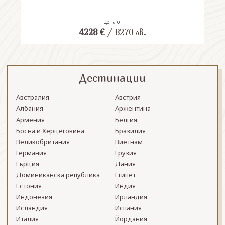
Цена от
4228
€
/
8270
лв.
Дестинации
Австралия
Австрия
Албания
Аржентина
Армения
Белгия
Босна и Херцеговина
Бразилия
Великобритания
Виетнам
Германия
Грузия
Гърция
Дания
Доминиканска република
Египет
Естония
Индия
Индонезия
Ирландия
Исландия
Испания
Италия
Йордания