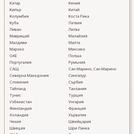
Катар
Кения
Кипър
Китай
Колумбия
Коста Рика
Куба
Латвия
Ливан
Литва
Мавриций
Малайзия
Малдиви
Малта
Мароко
Мексико
ОАЕ
Полша
Португалия
Румъния
САЩ
Сан Марино, Сан Марино
Северна Македония
Сингапур
Словения
Сърбия
Тайланд
Танзания
Тунис
Турция
Узбекистан
Унгария
Финландия
Франция
Холандия
Хърватия
Чехия
Швейцария
Швеция
Шри Ланка