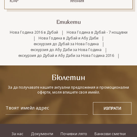
ЮАР
Япония
Етикети
|
Нова Година 2016 в Дубай
Нова Година в Дубай - 7 нощувки
|
|
Нова Година в Дубай и Абу Даби
|
екскурзия до Дубай за Нова Година
|
екскурзия до Абу Даби за Нова Година
|
екскурзия до Дубай и Абу Даби за Нова Година 2016
Бюлетин
За да получавате нашите актуални предложения и промоционални
оферти, моля впишете своя имейл.
За нас
Документи
Почивки лято
Банкови сметки