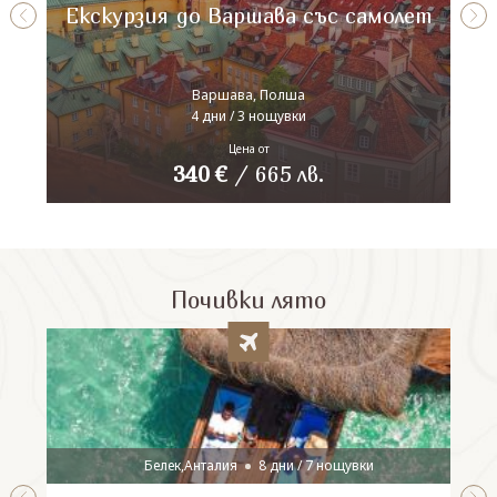
Екскурзия до Варшава със самолет
Варшава, Полша
4 дни / 3 нощувки
Цена от
340
€
/
665
лв.
Почивки лято
Белек,Анталия
8 дни / 7 нощувки