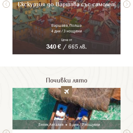
Екскурзия до Варшава със самолет
Варшава, Полша
4 дни / 3 нощувки
Цена от
340
€
/
665
лв.
Почивки лято
Белек,Анталия
8 дни / 7 нощувки