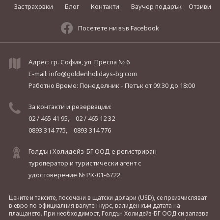
Застраховки
Блог
Контакти
Ваучер подарък
Отзиви
Посетете ни във Facebook
Адрес: гр. София, ул. Преспа № 6
E-mail:
info@goldenholidays-bg.com
Работно Време: Понеделник - Петък
от 09:30 до 18:00
За контакти и резервации:
02 / 465 41 95,
02 / 465 12 32
0893 314 775,
0893 314 776
Голдън Холидейз-БГ ООД е регистриран
туроператор и туристически агент с
удостоверение № РК-01-6722
Цените и таксите, посочени в щатски долари (USD), се преизчисляват
в евро по официалния валутен курс, валиден към датата на
плащането. При необходимост, Голдън Холидейз-БГ ООД си запазва