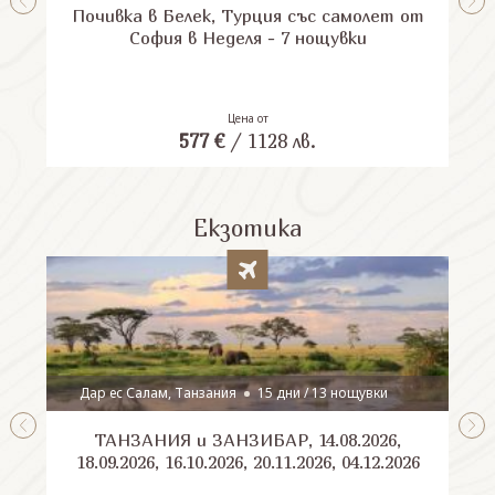
Почивка в Белек, Турция със самолет от
П
София в Неделя - 7 нощувки
Цена от
577
€
/
1128
лв.
Екзотика
Дар ес Салам, Танзания
15 дни / 13 нощувки
ТАНЗАНИЯ и ЗАНЗИБАР, 14.08.2026,
Шри
18.09.2026, 16.10.2026, 20.11.2026, 04.12.2026