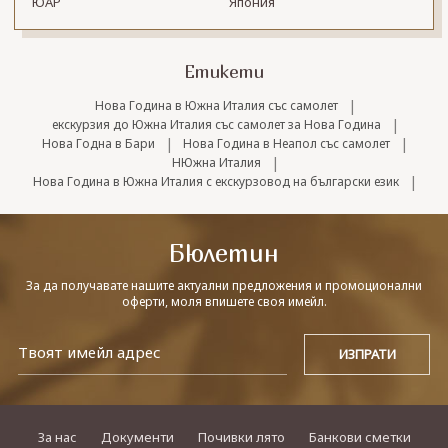
ЮАР
Япония
Етикети
|
Нова Година в Южна Италия със самолет
|
екскурзия до Южна Италия със самолет за Нова Година
|
|
Нова Годна в Бари
Нова Година в Неапол със самолет
|
НЮжна Италия
|
Нова Година в Южна Италия с екскурзовод на български език
Бюлетин
За да получавате нашите актуални предложения и промоционални
оферти, моля впишете своя имейл.
За нас
Документи
Почивки лято
Банкови сметки