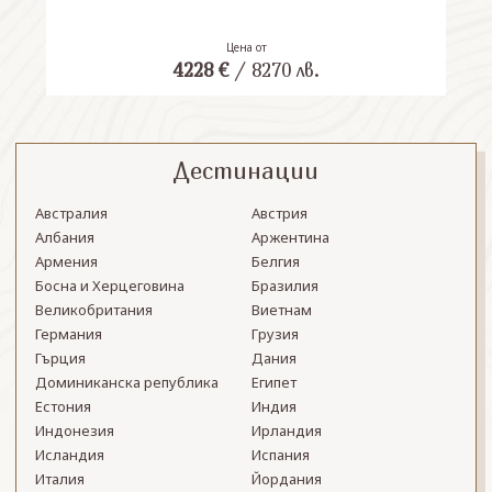
Цена от
4228
€
/
8270
лв.
Дестинации
Австралия
Австрия
Албания
Аржентина
Армения
Белгия
Босна и Херцеговина
Бразилия
Великобритания
Виетнам
Германия
Грузия
Гърция
Дания
Доминиканска република
Египет
Естония
Индия
Индонезия
Ирландия
Исландия
Испания
Италия
Йордания