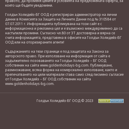
правото, да променя цените и условията на предложената оферта, за
което ще бъдете уведомени.
Голдън Холидейз-БГ ООД е регистриран администратор на лични
данни в Комисията за Защита на Личните Данни под № 310584 от
07.07.2011 г. Информацията публикувана на този сайт е с
информационна и рекламна цел и е възможно междувременно да са
настъпили промени. Съгласно чл.80 от ЗТ достоверна и вярна се
счита информацията, представена в офисите на Голдън Холидейз-БГ
ООД или на оторизираните агенти!
Съдържанието на тези страници е под защитата на Закона за
авторското право. При използване на информация от сайта е
задължително позоваването на Голдън Холидейз – БГ ООД
собственик на сайта www.goldenholidays-bg.com. Публикуване,
размножаване, всяка форма на комерсиално използване, както и
препечатването на цели материали става само след писмено съгласие
от Голдън Холидейз – БГ ООД собственик на сайта
www.goldenholidays-bg.com.
Голдън Холидейз-БГ ООД © 2023