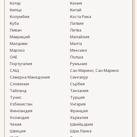
Катар
Кения
Кипър
Китай
Колумбия
Коста Рика
Куба
Латвия
Ливан
Литва
Мавриций
Малайзия
Малдиви
Малта
Мароко
Мексико
ОАЕ
Полша
Португалия
Румъния
САЩ
Сан Марино, Сан Марино
Северна Македония
Сингапур
Словения
Сърбия
Тайланд
Танзания
Тунис
Турция
Узбекистан
Унгария
Финландия
Франция
Холандия
Хърватия
Чехия
Швейцария
Швеция
Шри Ланка