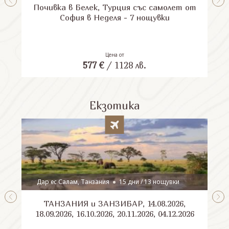
Почивка в Белек, Турция със самолет от
П
София в Неделя - 7 нощувки
Цена от
577
€
/
1128
лв.
Екзотика
Дар ес Салам, Танзания
15 дни / 13 нощувки
ТАНЗАНИЯ и ЗАНЗИБАР, 14.08.2026,
Шри
18.09.2026, 16.10.2026, 20.11.2026, 04.12.2026