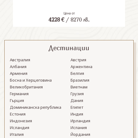
Цена от
4228
€
/
8270
лв.
Дестинации
Австралия
Австрия
Албания
Аржентина
Армения
Белгия
Босна и Херцеговина
Бразилия
Великобритания
Виетнам
Германия
Грузия
Гърция
Дания
Доминиканска република
Египет
Естония
Индия
Индонезия
Ирландия
Исландия
Испания
Италия
Йордания