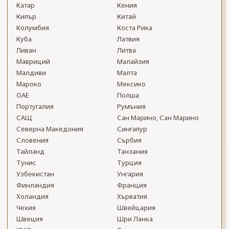
Катар
Кения
Кипър
Китай
Колумбия
Коста Рика
Куба
Латвия
Ливан
Литва
Мавриций
Малайзия
Малдиви
Малта
Мароко
Мексико
ОАЕ
Полша
Португалия
Румъния
САЩ
Сан Марино, Сан Марино
Северна Македония
Сингапур
Словения
Сърбия
Тайланд
Танзания
Тунис
Турция
Узбекистан
Унгария
Финландия
Франция
Холандия
Хърватия
Чехия
Швейцария
Швеция
Шри Ланка