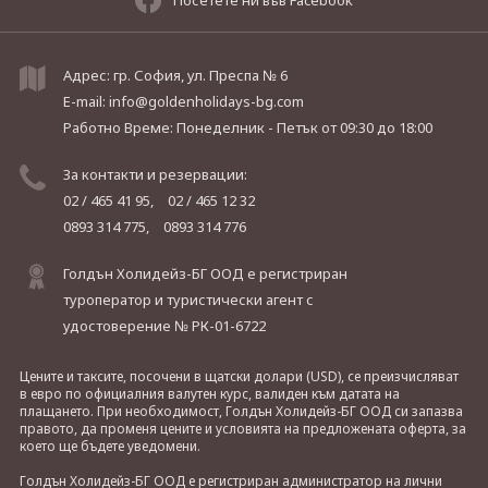
Адрес: гр. София, ул. Преспа № 6
E-mail:
info@goldenholidays-bg.com
Работно Време: Понеделник - Петък
от 09:30 до 18:00
За контакти и резервации:
02 / 465 41 95,
02 / 465 12 32
0893 314 775,
0893 314 776
Голдън Холидейз-БГ ООД е регистриран
туроператор и туристически агент с
удостоверение № РК-01-6722
Цените и таксите, посочени в щатски долари (USD), се преизчисляват
в евро по официалния валутен курс, валиден към датата на
плащането. При необходимост, Голдън Холидейз-БГ ООД си запазва
правото, да променя цените и условията на предложената оферта, за
което ще бъдете уведомени.
Голдън Холидейз-БГ ООД е регистриран администратор на лични