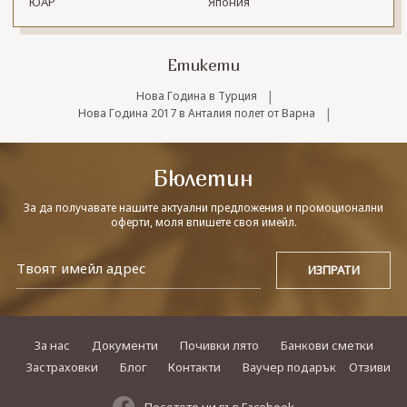
ЮАР
Япония
Етикети
|
Нова Година в Турция
|
Нова Година 2017 в Анталия полет от Варна
Бюлетин
За да получавате нашите актуални предложения и промоционални
оферти, моля впишете своя имейл.
За нас
Документи
Почивки лято
Банкови сметки
Застраховки
Блог
Контакти
Ваучер подарък
Отзиви
Посетете ни във Facebook