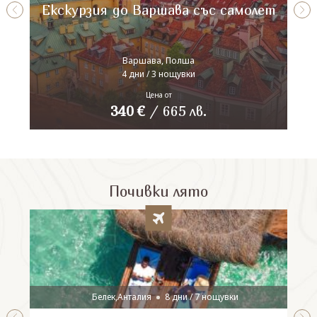
Екскурзия до Варшава със самолет
Варшава, Полша
4 дни / 3 нощувки
Цена от
340
€
/
665
лв.
Почивки лято
Белек,Анталия
8 дни / 7 нощувки