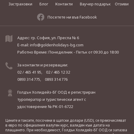
Застраховки
Блог
Контакти
Ваучер подарък
Отзиви
Посетете ни във Facebook
Адрес: гр. София, ул. Преспа № 6
E-mail:
info@goldenholidays-bg.com
Работно Време: Понеделник - Петък
от 09:30 до 18:00
За контакти и резервации:
02 / 465 41 95,
02 / 465 12 32
0893 314 775,
0893 314 776
Голдън Холидейз-БГ ООД е регистриран
туроператор и туристически агент с
удостоверение № РК-01-6722
Цените и таксите, посочени в щатски долари (USD), се преизчисляват
в евро по официалния валутен курс, валиден към датата на
плащането. При необходимост, Голдън Холидейз-БГ ООД си запазва