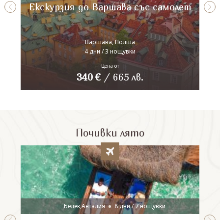
Екскурзия до Варшава със самолет
Варшава, Полша
4 дни / 3 нощувки
Цена от
340
€
/
665
лв.
Почивки лято
Белек,Анталия
8 дни / 7 нощувки