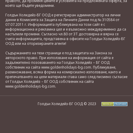
правото, да променя цените и условията на предложената оферта, за
което ще бъдете уведомени.
Голдън Холидейз-БГ ООД е регистриран администратор на лични
данни в Комисията за Защита на Личните Данни под № 310584 от
07.07.2011 г. Информацията публикувана на този сайт е с
информационна и рекламна цел и е възможно междувременно да са
настъпили промени. Съгласно чл.80 от ЗТ достоверна и вярна се
счита информацията, представена в офисите на Голдън Холидейз-БГ
ООД или на оторизираните агенти!
Съдържанието на тези страници е под защитата на Закона за
авторското право. При използване на информация от сайта е
задължително позоваването на Голдън Холидейз – БГ ООД
собственик на сайта www.goldenholidays-bg.com. Публикуване,
размножаване, всяка форма на комерсиално използване, както и
препечатването на цели материали става само след писмено съгласие
от Голдън Холидейз – БГ ООД собственик на сайта
www.goldenholidays-bg.com.
Голдън Холидейз-БГ ООД © 2023