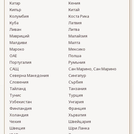
Катар
Кения
Кипър
Китай
Колумбия
Коста Рика
Куба
Латвия
Ливан
Литва
Мавриций
Малайзия
Малдиви
Малта
Мароко
Мексико
ОАЕ
Полша
Португалия
Румъния
САЩ
Сан Марино, Сан Марино
Северна Македония
Сингапур
Словения
Сърбия
Тайланд
Танзания
Тунис
Турция
Узбекистан
Унгария
Финландия
Франция
Холандия
Хърватия
Чехия
Швейцария
Швеция
Шри Ланка