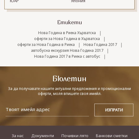
ЮАР
Япония
Етикети
|
Нова Година в Риека Хърватска
|
оферти за Нова Година в Хърватска
|
|
оферти за Нова Година в Риека
Нова Година 2017
|
автобусна екскурзия Нова Година 2017
|
Нова Година 2017 в Риека с автобус
Бюлетин
За да получавате нашите актуални предложения и промоционални
оферти, моля впишете своя имейл.
За нас
Документи
Почивки лято
Банкови сметки