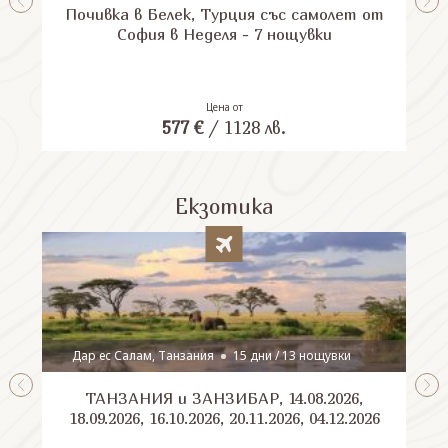
Почивка в Белек, Турция със самолет от
П
София в Неделя - 7 нощувки
Цена от
577
€
/
1128
лв.
Екзотика
Дар ес Салам, Танзания
15 дни / 13 нощувки
ТАНЗАНИЯ и ЗАНЗИБАР, 14.08.2026,
Шри
18.09.2026, 16.10.2026, 20.11.2026, 04.12.2026