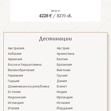
Цена от
4228
€
/
8270
лв.
Дестинации
Австралия
Австрия
Албания
Аржентина
Армения
Белгия
Босна и Херцеговина
Бразилия
Великобритания
Виетнам
Германия
Грузия
Гърция
Дания
Доминиканска република
Египет
Естония
Индия
Индонезия
Ирландия
Исландия
Испания
Италия
Йордания