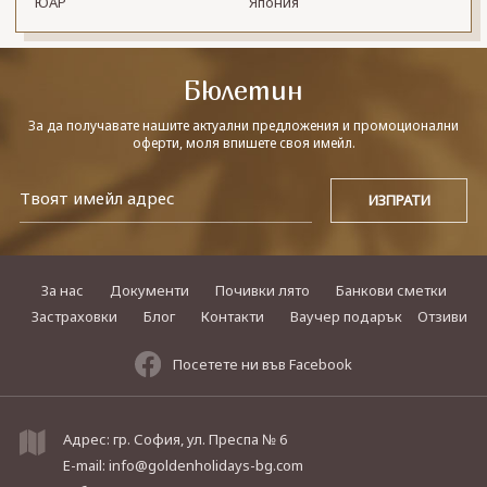
ЮАР
Япония
Бюлетин
За да получавате нашите актуални предложения и промоционални
оферти, моля впишете своя имейл.
За нас
Документи
Почивки лято
Банкови сметки
Застраховки
Блог
Контакти
Ваучер подарък
Отзиви
Посетете ни във Facebook
Адрес: гр. София, ул. Преспа № 6
E-mail:
info@goldenholidays-bg.com