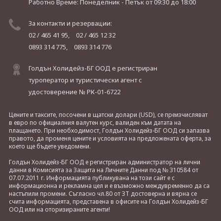
Работно Време: Понеделник - Петък
от 09:30 до 18:00
За контакти и резервации:
02 / 465 41 95,
02 / 465 12 32
0893 314 775,
0893 314 776
Голдън Холидейз-БГ ООД е регистриран
туроператор и туристически агент с
удостоверение № РК-01-6722
Цените и таксите, посочени в щатски долари (USD), се преизчисляват
в евро по официалния валутен курс, валиден към датата на
плащането. При необходимост, Голдън Холидейз-БГ ООД си запазва
правото, да променя цените и условията на предложената оферта, за
което ще бъдете уведомени.
Голдън Холидейз-БГ ООД е регистриран администратор на лични
данни в Комисията за Защита на Личните Данни под № 310584 от
07.07.2011 г. Информацията публикувана на този сайт е с
информационна и рекламна цел и е възможно междувременно да са
настъпили промени. Съгласно чл.80 от ЗТ достоверна и вярна се
счита информацията, представена в офисите на Голдън Холидейз-БГ
ООД или на оторизираните агенти!