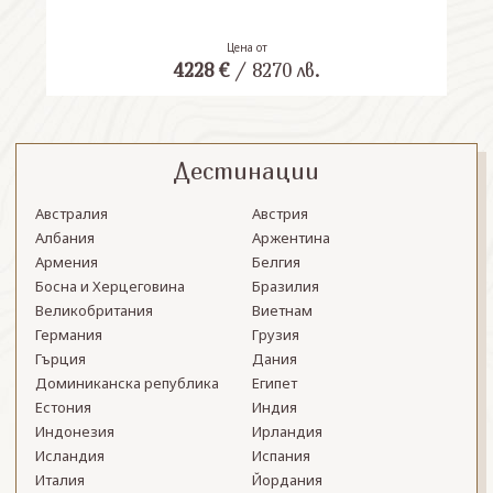
Цена от
4228
€
/
8270
лв.
Дестинации
Австралия
Австрия
Албания
Аржентина
Армения
Белгия
Босна и Херцеговина
Бразилия
Великобритания
Виетнам
Германия
Грузия
Гърция
Дания
Доминиканска република
Египет
Естония
Индия
Индонезия
Ирландия
Исландия
Испания
Италия
Йордания