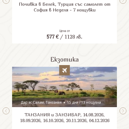
Почивка в Белек, Турция със самолет от
П
София в Неделя - 7 нощувки
Цена от
577
€
/
1128
лв.
Екзотика
Дар ес Салам, Танзания
15 дни / 13 нощувки
ТАНЗАНИЯ и ЗАНЗИБАР, 14.08.2026,
Шри
18.09.2026, 16.10.2026, 20.11.2026, 04.12.2026