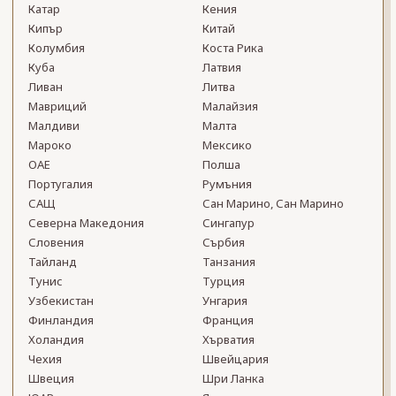
Катар
Кения
Кипър
Китай
Колумбия
Коста Рика
Куба
Латвия
Ливан
Литва
Мавриций
Малайзия
Малдиви
Малта
Мароко
Мексико
ОАЕ
Полша
Португалия
Румъния
САЩ
Сан Марино, Сан Марино
Северна Македония
Сингапур
Словения
Сърбия
Тайланд
Танзания
Тунис
Турция
Узбекистан
Унгария
Финландия
Франция
Холандия
Хърватия
Чехия
Швейцария
Швеция
Шри Ланка