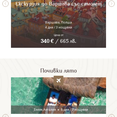
Екскурзия до Варшава със самолет
Варшава, Полша
4 дни / 3 нощувки
Цена от
340
€
/
665
лв.
Почивки лято
Белек,Анталия
8 дни / 7 нощувки