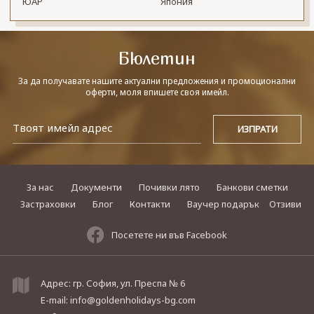
ЮАР
Япония
Бюлетин
За да получавате нашите актуални предложения и промоционални
оферти, моля впишете своя имейл.
За нас
Документи
Почивки лято
Банкови сметки
Застраховки
Блог
Контакти
Ваучер подарък
Отзиви
Посетете ни във Facebook
Адрес: гр. София, ул. Преспа № 6
E-mail:
info@goldenholidays-bg.com