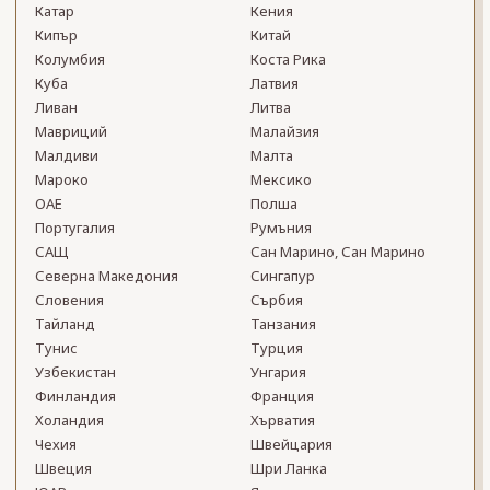
Катар
Кения
Кипър
Китай
Колумбия
Коста Рика
Куба
Латвия
Ливан
Литва
Мавриций
Малайзия
Малдиви
Малта
Мароко
Мексико
ОАЕ
Полша
Португалия
Румъния
САЩ
Сан Марино, Сан Марино
Северна Македония
Сингапур
Словения
Сърбия
Тайланд
Танзания
Тунис
Турция
Узбекистан
Унгария
Финландия
Франция
Холандия
Хърватия
Чехия
Швейцария
Швеция
Шри Ланка