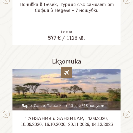
Почивка в Белек, Турция със самолет от
П
София в Неделя - 7 нощувки
Цена от
577
€
/
1128
лв.
Екзотика
Дар ес Салам, Танзания
15 дни / 13 нощувки
ТАНЗАНИЯ и ЗАНЗИБАР, 14.08.2026,
Шри
18.09.2026, 16.10.2026, 20.11.2026, 04.12.2026