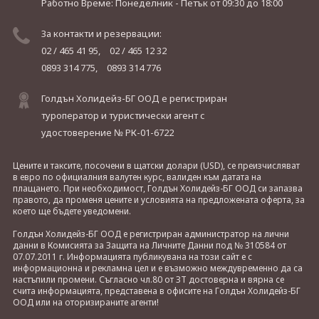
Работно Време: Понеделник - Петък
от 09:30 до 18:00
За контакти и резервации:
02 / 465 41 95,
02 / 465 12 32
0893 314 775,
0893 314 776
Голдън Холидейз-БГ ООД е регистриран
туроператор и туристически агент с
удостоверение № РК-01-6722
Цените и таксите, посочени в щатски долари (USD), се преизчисляват
в евро по официалния валутен курс, валиден към датата на
плащането. При необходимост, Голдън Холидейз-БГ ООД си запазва
правото, да променя цените и условията на предложената оферта, за
което ще бъдете уведомени.
Голдън Холидейз-БГ ООД е регистриран администратор на лични
данни в Комисията за Защита на Личните Данни под № 310584 от
07.07.2011 г. Информацията публикувана на този сайт е с
информационна и рекламна цел и е възможно междувременно да са
настъпили промени. Съгласно чл.80 от ЗТ достоверна и вярна се
счита информацията, представена в офисите на Голдън Холидейз-БГ
ООД или на оторизираните агенти!