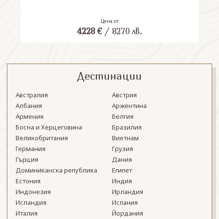
Цена от
4228
€
/
8270
лв.
Дестинации
Австралия
Австрия
Албания
Аржентина
Армения
Белгия
Босна и Херцеговина
Бразилия
Великобритания
Виетнам
Германия
Грузия
Гърция
Дания
Доминиканска република
Египет
Естония
Индия
Индонезия
Ирландия
Исландия
Испания
Италия
Йордания