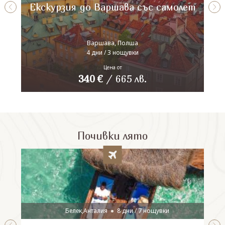
Екскурзия до Варшава със самолет
Варшава, Полша
4 дни / 3 нощувки
Цена от
340
€
/
665
лв.
Почивки лято
Белек,Анталия
8 дни / 7 нощувки