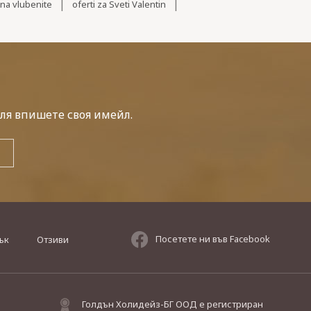
|
|
na vlubenite
oferti za Sveti Valentin
ля впишете своя имейл.
Посетете ни във Facebook
ък
Отзиви
Голдън Холидейз-БГ ООД е регистриран