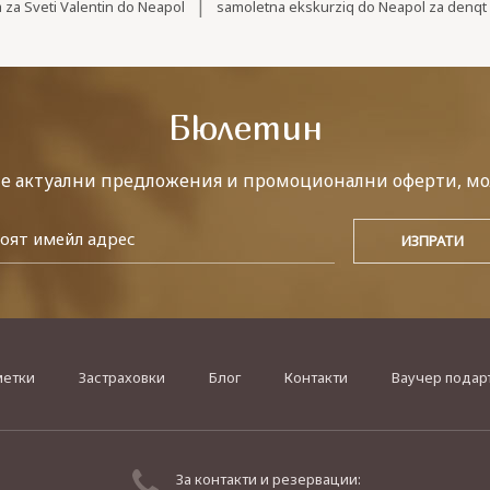
|
 za Sveti Valentin do Neapol
samoletna ekskurziq do Neapol za denqt 
Бюлетин
те актуални предложения и промоционални оферти, мо
метки
Застраховки
Блог
Контакти
Ваучер подар
За контакти и резервации: