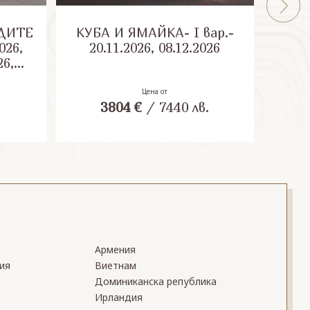
ДИТЕ
КУБА И ЯМАЙКА- I вар.-
КУБ
026,
20.11.2026, 08.12.2026
20
26,
27,
27,
Цена от
.
3804
€
/
7440
лв.
27
Армения
ия
Виетнам
Доминиканска република
Ирландия