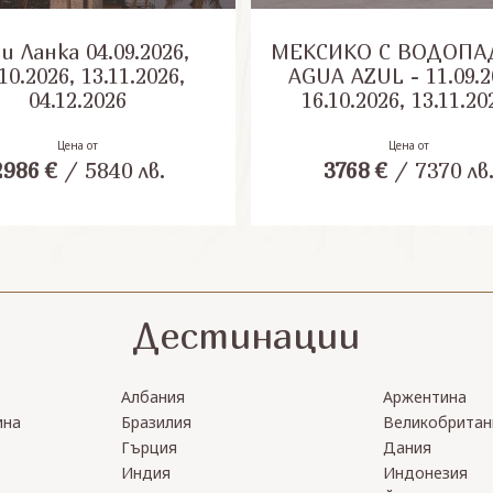
анка 04.09.2026,
МЕКСИКО С ВОДОПА
10.2026, 13.11.2026,
AGUA AZUL - 11.09.2
04.12.2026
16.10.2026, 13.11.20
28.01.2027, 05.03.20
30.04.2027, 10.09.20
Цена от
Цена от
2986
€
/
5840
лв.
3768
€
/
7370
лв
08.10.2027, 12.11.20
Дестинации
Албания
Аржентина
ина
Бразилия
Великобритан
Гърция
Дания
Индия
Индонезия