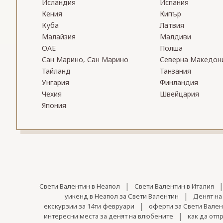
Исландия
Испания
Кения
Кипър
Куба
Латвия
Малайзия
Малдиви
ОАЕ
Полша
Сан Марино, Сан Марино
Северна Македон
Тайланд
Танзания
Унгария
Финландия
Чехия
Швейцария
Япония
|
Свети Валентин в Неапол
Свети Валентин в Италия
|
уикенд в Неапол за Свети Валентин
Денят на
|
екскурзии за 14ти февруари
оферти за Свети Вале
|
интересни места за денят на влюбените
как да отп