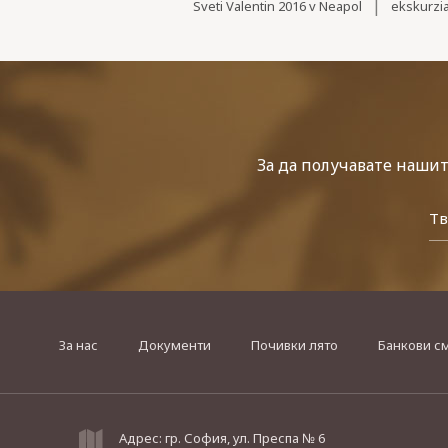
|
Sveti Valentin 2016 v Neapol
ekskurzia
За да получавате наши
За нас
Документи
Почивки лято
Банкови с
Адрес: гр. София, ул. Преспа № 6