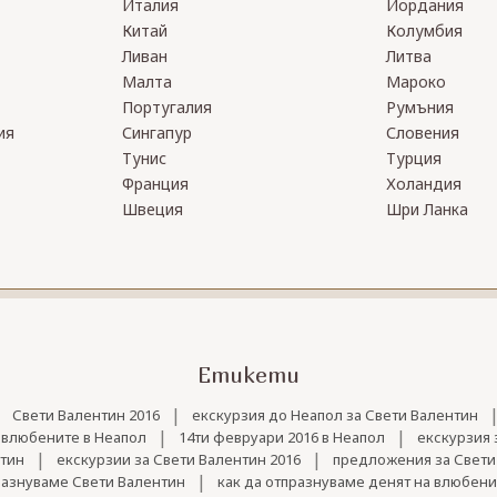
Италия
Йордания
Китай
Колумбия
Ливан
Литва
Малта
Мароко
Португалия
Румъния
ия
Сингапур
Словения
Тунис
Турция
Франция
Холандия
Швеция
Шри Ланка
Етикети
|
|
Свети Валентин 2016
екскурзия до Неапол за Свети Валентин
|
|
 влюбените в Неапол
14ти февруари 2016 в Неапол
екскурзия 
|
|
нтин
екскурзии за Свети Валентин 2016
предложения за Свети
|
разнуваме Свети Валентин
как да отпразнуваме денят на влюбени