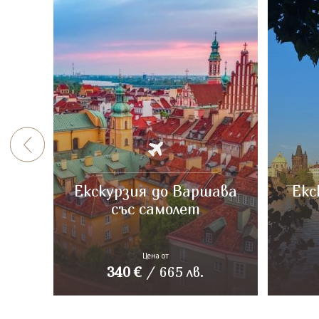
Екскурзия до Варшава
Екс
със самолет
Цена от
340
€
/
665
лв.