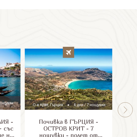
гр
 нощувки
О-в Крит, Гърция
8 дни / 7 нощувки
ИЯ -
Почивка в ГЪРЦИЯ -
Почи
 със
ОСТРОВ КРИТ - 7
доб
не на
нощувки - полет от
остр