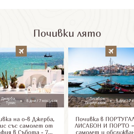
Почивки лято
 Джерба,
Лисабон,
8 дни / 7 нощувки
8 дни / 7
Тунис
Португалия
вка на о-в Джерба,
Почивка в ПОРТУГАЛ
ис със самолет от
ЛИСАБОН И ПОРТО –
офия в Събота - 7
самолет и обслужва