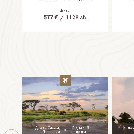
Цена от
577
€
/
1128
лв.
Дар ес Салам,
15 дни / 13
Коло
Танзания
нощувки