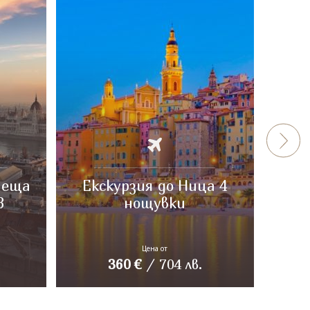
пеща
Екскурзия до Ница 4
Неа
3
нощувки
Цена от
360
€
/
704
лв.