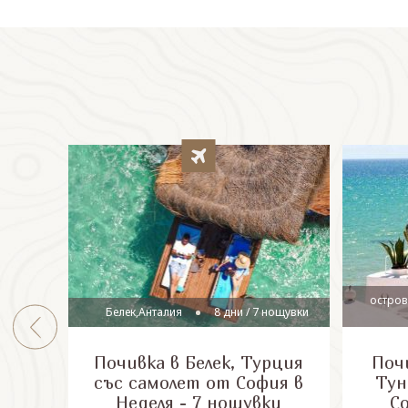
остров
Белек,Анталия
8 дни / 7 нощувки
Почивка в Белек, Турция
Почи
със самолет от София в
Тун
Неделя - 7 нощувки
С