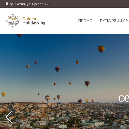
гр. София, ул. Преспа № 6
ПРОМО
EКСКУРЗИИ СЪ
с
с
П