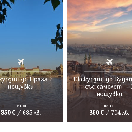
курзия до Прага 3
Екскурзия до Буда
нощувки
със самолет – 
нощувки
Цена от
Цена от
350
€
/
685
лв.
360
€
/
704
лв.