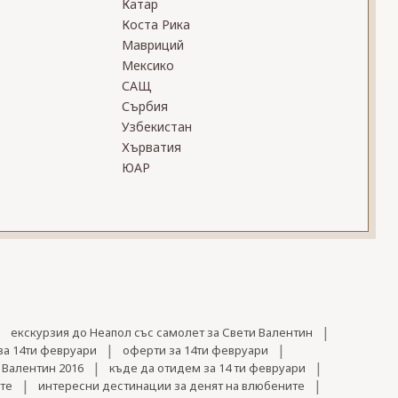
Катар
Коста Рика
Мавриций
Мексико
САЩ
Сърбия
Узбекистан
Хърватия
ЮАР
|
|
екскурзия до Неапол със самолет за Свети Валентин
|
|
за 14ти февруари
оферти за 14ти февруари
|
|
 Валентин 2016
къде да отидем за 14 ти февруари
|
|
те
интересни дестинации за денят на влюбените