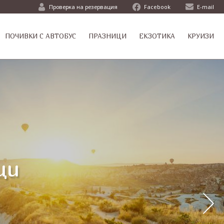
Проверка на резервация
Facebook
E-mail
ПОЧИВКИ С АВТОБУС
ПРАЗНИЦИ
ЕКЗОТИКА
КРУИЗИ
ци
ци
ти
т