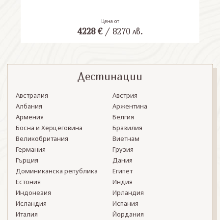
Цена от
4228
€
/
8270
лв.
Дестинации
Австралия
Австрия
Албания
Аржентина
Армения
Белгия
Босна и Херцеговина
Бразилия
Великобритания
Виетнам
Германия
Грузия
Гърция
Дания
Доминиканска република
Египет
Естония
Индия
Индонезия
Ирландия
Исландия
Испания
Италия
Йордания