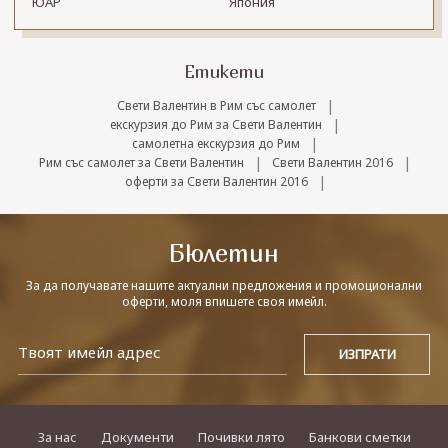
ЮАР
Япония
Етикети
|
Свети Валентин в Рим със самолет
|
екскурзия до Рим за Свети Валентин
|
самолетна екскурзия до Рим
|
|
Рим със самолет за Свети Валентин
Свети Валентин 2016
|
оферти за Свети Валентин 2016
Бюлетин
За да получавате нашите актуални предложения и промоционални
оферти, моля впишете своя имейл.
За нас
Документи
Почивки лято
Банкови сметки