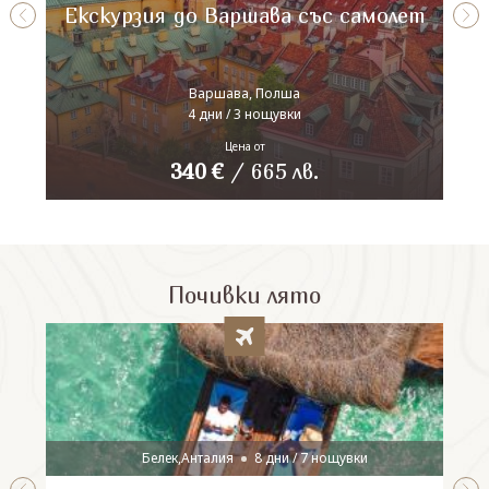
Екскурзия до Варшава със самолет
Варшава, Полша
4 дни / 3 нощувки
Цена от
340
€
/
665
лв.
Почивки лято
Белек,Анталия
8 дни / 7 нощувки