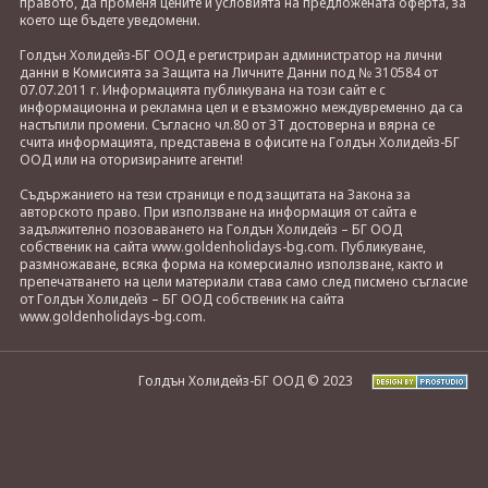
правото, да променя цените и условията на предложената оферта, за
което ще бъдете уведомени.
Голдън Холидейз-БГ ООД е регистриран администратор на лични
данни в Комисията за Защита на Личните Данни под № 310584 от
07.07.2011 г. Информацията публикувана на този сайт е с
информационна и рекламна цел и е възможно междувременно да са
настъпили промени. Съгласно чл.80 от ЗТ достоверна и вярна се
счита информацията, представена в офисите на Голдън Холидейз-БГ
ООД или на оторизираните агенти!
Съдържанието на тези страници е под защитата на Закона за
авторското право. При използване на информация от сайта е
задължително позоваването на Голдън Холидейз – БГ ООД
собственик на сайта www.goldenholidays-bg.com. Публикуване,
размножаване, всяка форма на комерсиално използване, както и
препечатването на цели материали става само след писмено съгласие
от Голдън Холидейз – БГ ООД собственик на сайта
www.goldenholidays-bg.com.
Голдън Холидейз-БГ ООД © 2023