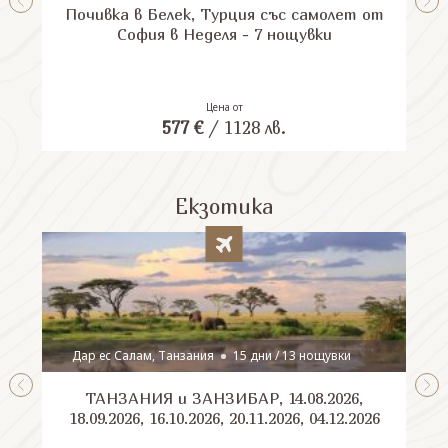
Почивка в Белек, Турция със самолет от
П
София в Неделя - 7 нощувки
Цена от
577
€
/
1128
лв.
Екзотика
Дар ес Салам, Танзания
15 дни / 13 нощувки
ТАНЗАНИЯ и ЗАНЗИБАР, 14.08.2026,
Шри
18.09.2026, 16.10.2026, 20.11.2026, 04.12.2026