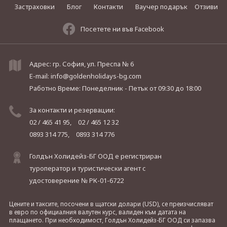
Застраховки
Блог
Контакти
Ваучер подарък
Отзиви
Посетете ни във Facebook
Адрес: гр. София, ул. Преспа № 6
E-mail:
info@goldenholidays-bg.com
Работно Време: Понеделник - Петък
от 09:30 до 18:00
За контакти и резервации:
02 / 465 41 95,
02 / 465 12 32
0893 314 775,
0893 314 776
Голдън Холидейз-БГ ООД е регистриран
туроператор и туристически агент с
удостоверение № РК-01-6722
Цените и таксите, посочени в щатски долари (USD), се преизчисляват
в евро по официалния валутен курс, валиден към датата на
плащането. При необходимост, Голдън Холидейз-БГ ООД си запазва