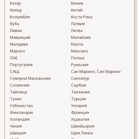
Катар
Кения
Кипър
Китай
Колумбия
Коста Рика
Куба
Латвия
Ливан
Литва
Мавриций
Малайзия
Малдиви
Малта
Мароко
Мексико
ОАЕ
Полша
Португалия
Румъния
САЩ
Сан Марино, Сан Марино
Северна Македония
Сингапур
Словения
Сърбия
Тайланд
Танзания
Тунис
Турция
Узбекистан
Унгария
Финландия
Франция
Холандия
Хърватия
Чехия
Швейцария
Швеция
Шри Ланка