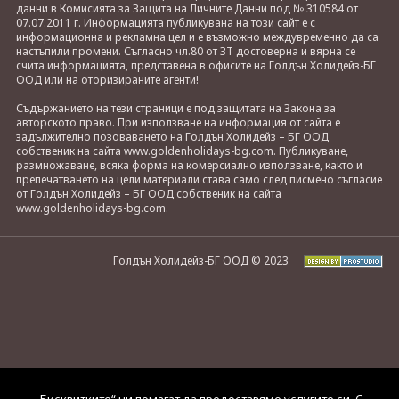
данни в Комисията за Защита на Личните Данни под № 310584 от
07.07.2011 г. Информацията публикувана на този сайт е с
информационна и рекламна цел и е възможно междувременно да са
настъпили промени. Съгласно чл.80 от ЗТ достоверна и вярна се
счита информацията, представена в офисите на Голдън Холидейз-БГ
ООД или на оторизираните агенти!
Съдържанието на тези страници е под защитата на Закона за
авторското право. При използване на информация от сайта е
задължително позоваването на Голдън Холидейз – БГ ООД
собственик на сайта www.goldenholidays-bg.com. Публикуване,
размножаване, всяка форма на комерсиално използване, както и
препечатването на цели материали става само след писмено съгласие
от Голдън Холидейз – БГ ООД собственик на сайта
www.goldenholidays-bg.com.
Голдън Холидейз-БГ ООД © 2023