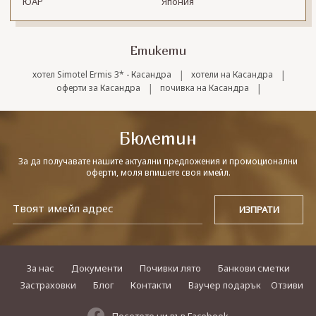
ЮАР
Япония
Етикети
|
|
хотел Simotel Ermis 3* - Касандра
хотели на Касандра
|
|
оферти за Касандра
почивка на Касандра
Бюлетин
За да получавате нашите актуални предложения и промоционални
оферти, моля впишете своя имейл.
За нас
Документи
Почивки лято
Банкови сметки
Застраховки
Блог
Контакти
Ваучер подарък
Отзиви
Посетете ни във Facebook