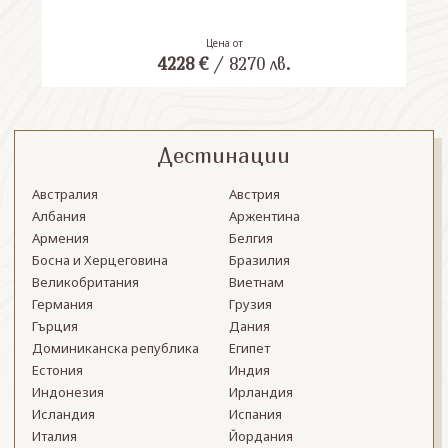
Цена от
4228
€
/
8270
лв.
Дестинации
Австралия
Австрия
Албания
Аржентина
Армения
Белгия
Босна и Херцеговина
Бразилия
Великобритания
Виетнам
Германия
Грузия
Гърция
Дания
Доминиканска република
Египет
Естония
Индия
Индонезия
Ирландия
Исландия
Испания
Италия
Йордания