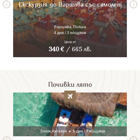
Екскурзия до Варшава със самолет
Варшава, Полша
4 дни / 3 нощувки
Цена от
340
€
/
665
лв.
Почивки лято
Белек,Анталия
8 дни / 7 нощувки