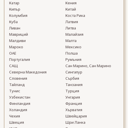
Катар
Кения
Кипър
Китай
Колумбия
Коста Рика
Куба
Латвия
Ливан
Литва
Мавриций
Малайзия
Малдиви
Малта
Мароко
Мексико
ОАЕ
Полша
Португалия
Румъния
САЩ
Сан Марино, Сан Марино
Северна Македония
Сингапур
Словения
Сърбия
Тайланд
Танзания
Тунис
Турция
Узбекистан
Унгария
Финландия
Франция
Холандия
Хърватия
Чехия
Швейцария
Швеция
Шри Ланка