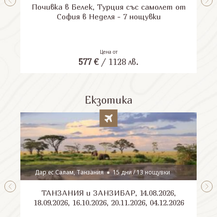
Почивка в Белек, Турция със самолет от
П
София в Неделя - 7 нощувки
Цена от
577
€
/
1128
лв.
Екзотика
Дар ес Салам, Танзания
15 дни / 13 нощувки
ТАНЗАНИЯ и ЗАНЗИБАР, 14.08.2026,
Шри
18.09.2026, 16.10.2026, 20.11.2026, 04.12.2026