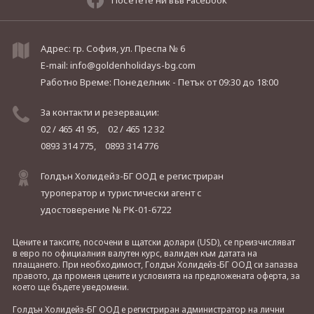
Адрес: гр. София, ул. Преспа № 6
E-mail:
info@goldenholidays-bg.com
Работно Време: Понеделник - Петък
от 09:30 до 18:00
За контакти и резервации:
02 / 465 41 95,
02 / 465 12 32
0893 314 775,
0893 314 776
Голдън Холидейз-БГ ООД е регистриран
туроператор и туристически агент с
удостоверение № РК-01-6722
Цените и таксите, посочени в щатски долари (USD), се преизчисляват
в евро по официалния валутен курс, валиден към датата на
плащането. При необходимост, Голдън Холидейз-БГ ООД си запазва
правото, да променя цените и условията на предложената оферта, за
което ще бъдете уведомени.
Голдън Холидейз-БГ ООД е регистриран администратор на лични