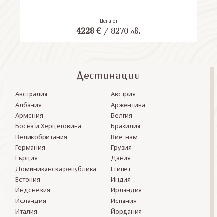
Цена от
4228
€
/
8270
лв.
Дестинации
Австралия
Австрия
Албания
Аржентина
Армения
Белгия
Босна и Херцеговина
Бразилия
Великобритания
Виетнам
Германия
Грузия
Гърция
Дания
Доминиканска република
Египет
Естония
Индия
Индонезия
Ирландия
Исландия
Испания
Италия
Йордания