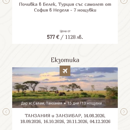
Почивка в Белек, Турция със самолет от
П
София в Неделя - 7 нощувки
Цена от
577
€
/
1128
лв.
Екзотика
Дар ес Салам, Танзания
15 дни / 13 нощувки
ТАНЗАНИЯ и ЗАНЗИБАР, 14.08.2026,
Шри
18.09.2026, 16.10.2026, 20.11.2026, 04.12.2026