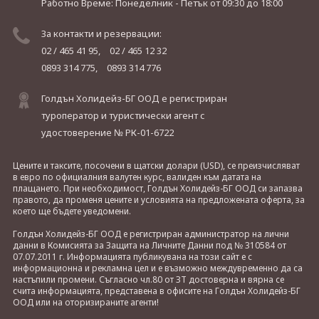
Работно Време: Понеделник - Петък
от 09:30 до 18:00
За контакти и резервации:
02 / 465 41 95,
02 / 465 12 32
0893 314 775,
0893 314 776
Голдън Холидейз-БГ ООД е регистриран
туроператор и туристически агент с
удостоверение № РК-01-6722
Цените и таксите, посочени в щатски долари (USD), се преизчисляват
в евро по официалния валутен курс, валиден към датата на
плащането. При необходимост, Голдън Холидейз-БГ ООД си запазва
правото, да променя цените и условията на предложената оферта, за
което ще бъдете уведомени.
Голдън Холидейз-БГ ООД е регистриран администратор на лични
данни в Комисията за Защита на Личните Данни под № 310584 от
07.07.2011 г. Информацията публикувана на този сайт е с
информационна и рекламна цел и е възможно междувременно да са
настъпили промени. Съгласно чл.80 от ЗТ достоверна и вярна се
счита информацията, представена в офисите на Голдън Холидейз-БГ
ООД или на оторизираните агенти!