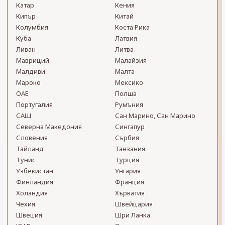
Катар
Кения
Кипър
Китай
Колумбия
Коста Рика
Куба
Латвия
Ливан
Литва
Мавриций
Малайзия
Малдиви
Малта
Мароко
Мексико
ОАЕ
Полша
Португалия
Румъния
САЩ
Сан Марино, Сан Марино
Северна Македония
Сингапур
Словения
Сърбия
Тайланд
Танзания
Тунис
Турция
Узбекистан
Унгария
Финландия
Франция
Холандия
Хърватия
Чехия
Швейцария
Швеция
Шри Ланка