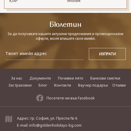
ЮАР
Япония
Бюлетин
За да получавате нашите актуални предложения и промоционални
оферти, моля впишете своя имейл.
За нас
Документи
Почивки лято
Банкови сметки
Застраховки
Блог
Контакти
Ваучер подарък
Отзиви
Посетете ни във Facebook
Адрес: гр. София, ул. Преспа № 6
E-mail:
info@goldenholidays-bg.com