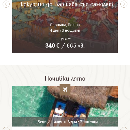
Екскурзия до Варшава със самолет
Варшава, Полша
4 дни / 3 нощувки
Цена от
340
€
/
665
лв.
Почивки лято
Белек,Анталия
8 дни / 7 нощувки