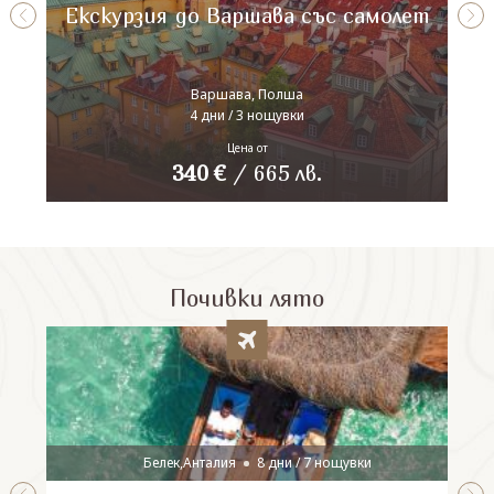
Екскурзия до Варшава със самолет
Варшава, Полша
4 дни / 3 нощувки
Цена от
340
€
/
665
лв.
Почивки лято
Белек,Анталия
8 дни / 7 нощувки