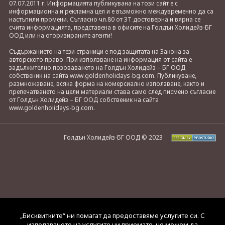
07.07.2011 г. Информацията публикувана на този сайт е с
информационна и рекламна цел и е възможно междувременно да са
настъпили промени. Съгласно чл.80 от ЗТ достоверна и вярна се
счита информацията, представена в офисите на Голдън Холидейз-БГ
ООД или на оторизираните агенти!
Съдържанието на тези страници е под защитата на Закона за
авторското право. При използване на информация от сайта е
задължително позоваването на Голдън Холидейз – БГ ООД
собственик на сайта www.goldenholidays-bg.com. Публикуване,
размножаване, всяка форма на комерсиално използване, както и
препечатването на цели материали става само след писмено съгласие
от Голдън Холидейз – БГ ООД собственик на сайта
www.goldenholidays-bg.com.
Голдън Холидейз-БГ ООД © 2023
„Бисквитките“ ни помагат да предоставяме услугите си. С
използването на услугите ни приемате, че можем да