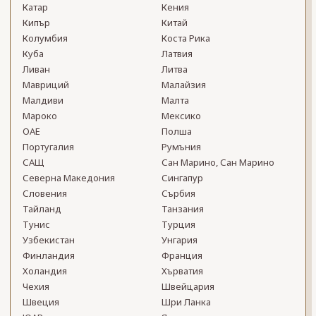
Катар
Кения
Кипър
Китай
Колумбия
Коста Рика
Куба
Латвия
Ливан
Литва
Мавриций
Малайзия
Малдиви
Малта
Мароко
Мексико
ОАЕ
Полша
Португалия
Румъния
САЩ
Сан Марино, Сан Марино
Северна Македония
Сингапур
Словения
Сърбия
Тайланд
Танзания
Тунис
Турция
Узбекистан
Унгария
Финландия
Франция
Холандия
Хърватия
Чехия
Швейцария
Швеция
Шри Ланка