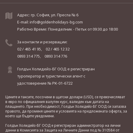
Адрес: гр. София, ул. Преспа № 6
E-mail:
info@goldenholidays-bg.com
Работно Време: Понеделник - Петък
от 09:30 до 18:00
За контакти и резервации:
02 / 465 41 95,
02 / 465 12 32
0893 314 775,
0893 314 776
Голдън Холидейз-БГ ООД е регистриран
туроператор и туристически агент с
удостоверение № РК-01-6722
Цените и таксите, посочени в щатски долари (USD), се преизчисляват
в евро по официалния валутен курс, валиден към датата на
плащането. При необходимост, Голдън Холидейз-БГ ООД си запазва
правото, да променя цените и условията на предложената оферта, за
което ще бъдете уведомени.
Голдън Холидейз-БГ ООД е регистриран администратор на лични
данни в Комисията за Защита на Личните Данни под № 310584 от