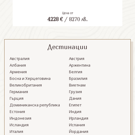
Цена от
4228
€
/
8270
лв.
Дестинации
Австралия
Австрия
Албания
Аржентина
Армения
Белгия
Босна и Херцеговина
Бразилия
Великобритания
Виетнам
Германия
Грузия
Гърция
Дания
Доминиканска република
Египет
Естония
Индия
Индонезия
Ирландия
Исландия
Испания
Италия
Йордания