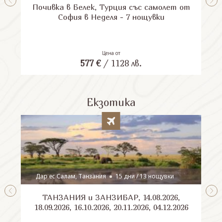
Почивка в Белек, Турция със самолет от
П
София в Неделя - 7 нощувки
Цена от
577
€
/
1128
лв.
Екзотика
Дар ес Салам, Танзания
15 дни / 13 нощувки
ТАНЗАНИЯ и ЗАНЗИБАР, 14.08.2026,
Шри
18.09.2026, 16.10.2026, 20.11.2026, 04.12.2026