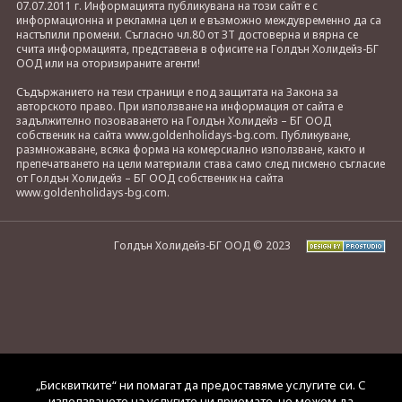
07.07.2011 г. Информацията публикувана на този сайт е с
информационна и рекламна цел и е възможно междувременно да са
настъпили промени. Съгласно чл.80 от ЗТ достоверна и вярна се
счита информацията, представена в офисите на Голдън Холидейз-БГ
ООД или на оторизираните агенти!
Съдържанието на тези страници е под защитата на Закона за
авторското право. При използване на информация от сайта е
задължително позоваването на Голдън Холидейз – БГ ООД
собственик на сайта www.goldenholidays-bg.com. Публикуване,
размножаване, всяка форма на комерсиално използване, както и
препечатването на цели материали става само след писмено съгласие
от Голдън Холидейз – БГ ООД собственик на сайта
www.goldenholidays-bg.com.
Голдън Холидейз-БГ ООД © 2023
„Бисквитките“ ни помагат да предоставяме услугите си. С
използването на услугите ни приемате, че можем да