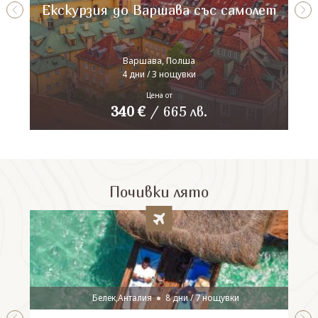
Екскурзия до Варшава със самолет
Варшава, Полша
4 дни / 3 нощувки
Цена от
340
€
/
665
лв.
Почивки лято
Белек,Анталия
8 дни / 7 нощувки