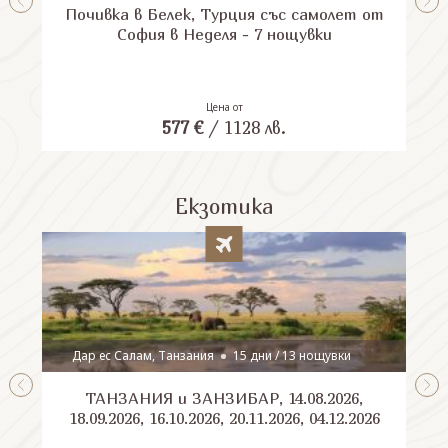
Почивка в Белек, Турция със самолет от
П
София в Неделя - 7 нощувки
Цена от
577
€
/
1128
лв.
Екзотика
Дар ес Салам, Танзания
15 дни / 13 нощувки
ТАНЗАНИЯ и ЗАНЗИБАР, 14.08.2026,
Шри
18.09.2026, 16.10.2026, 20.11.2026, 04.12.2026