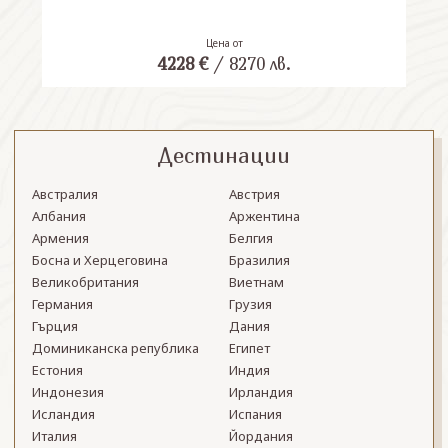
Цена от
4228
€
/
8270
лв.
Дестинации
Австралия
Австрия
Албания
Аржентина
Армения
Белгия
Босна и Херцеговина
Бразилия
Великобритания
Виетнам
Германия
Грузия
Гърция
Дания
Доминиканска република
Египет
Естония
Индия
Индонезия
Ирландия
Исландия
Испания
Италия
Йордания