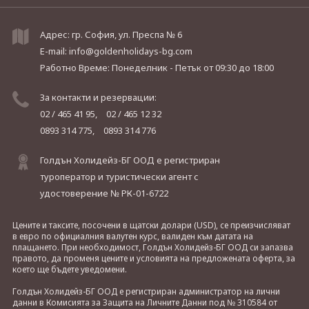
Адрес: гр. София, ул. Преспа № 6
E-mail:
info@goldenholidays-bg.com
Работно Време: Понеделник - Петък
от 09:30 до 18:00
За контакти и резервации:
02 / 465 41 95,
02 / 465 12 32
0893 314 775,
0893 314 776
Голдън Холидейз-БГ ООД е регистриран
туроператор и туристически агент с
удостоверение № РК-01-6722
Цените и таксите, посочени в щатски долари (USD), се преизчисляват
в евро по официалния валутен курс, валиден към датата на
плащането. При необходимост, Голдън Холидейз-БГ ООД си запазва
правото, да променя цените и условията на предложената оферта, за
което ще бъдете уведомени.
Голдън Холидейз-БГ ООД е регистриран администратор на лични
данни в Комисията за Защита на Личните Данни под № 310584 от