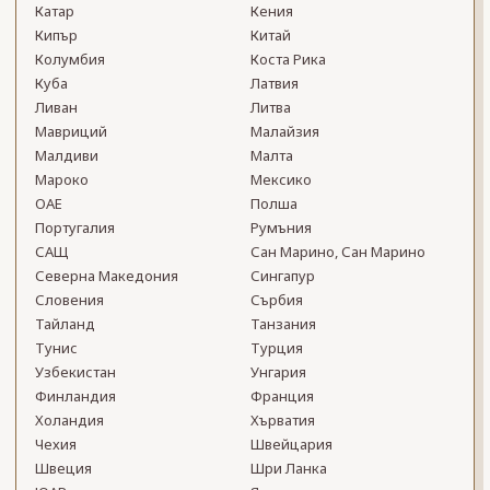
Катар
Кения
Кипър
Китай
Колумбия
Коста Рика
Куба
Латвия
Ливан
Литва
Мавриций
Малайзия
Малдиви
Малта
Мароко
Мексико
ОАЕ
Полша
Португалия
Румъния
САЩ
Сан Марино, Сан Марино
Северна Македония
Сингапур
Словения
Сърбия
Тайланд
Танзания
Тунис
Турция
Узбекистан
Унгария
Финландия
Франция
Холандия
Хърватия
Чехия
Швейцария
Швеция
Шри Ланка