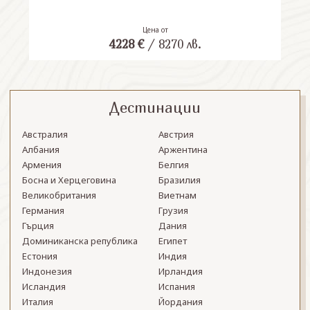
Цена от
4228
€
/
8270
лв.
Дестинации
Австралия
Австрия
Албания
Аржентина
Армения
Белгия
Босна и Херцеговина
Бразилия
Великобритания
Виетнам
Германия
Грузия
Гърция
Дания
Доминиканска република
Египет
Естония
Индия
Индонезия
Ирландия
Исландия
Испания
Италия
Йордания