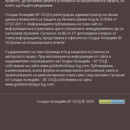
правото, да променя цените и условията на предложената оферта, за
което ще бъдете уведомени.
Голдън Холидейз-БГ ООД е регистриран администратор на лични
данни в Комисията за Защита на Личните Данни под № 310584 от
07.07.2011 г. Информацията публикувана на този сайт е с
информационна и рекламна цел и е възможно междувременно да са
настъпили промени. Съгласно чл.80 от ЗТ достоверна и вярна се
счита информацията, представена в офисите на Голдън Холидейз-БГ
ООД или на оторизираните агенти!
Съдържанието на тези страници е под защитата на Закона за
авторското право. При използване на информация от сайта е
задължително позоваването на Голдън Холидейз – БГ ООД
собственик на сайта www.goldenholidays-bg.com. Публикуване,
размножаване, всяка форма на комерсиално използване, както и
препечатването на цели материали става само след писмено съгласие
от Голдън Холидейз – БГ ООД собственик на сайта
www.goldenholidays-bg.com.
Голдън Холидейз-БГ ООД © 2023