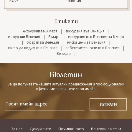
ЮАР
Япония
Етикети
|
|
екскурзии за 8 март
екскурзия във Венеция
|
|
екскурзии Венеция
8 март
екскурзия във Венеция за 8 март
|
|
|
оферти за Венеция
ниски цени за Венеция
|
|
какво да видим във Венеция
забележителности във Венеция
|
Венеция
Бюлетин
За да получавате нашите актуални предложения и промоционални
оферти, моля впишете своя имейл.
За нас
Документи
Почивки лято
Банкови сметки