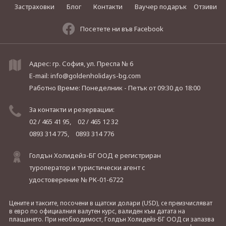
Застраховки
Блог
Контакти
Ваучер подарък
Отзиви
Посетете ни във Facebook
Адрес: гр. София, ул. Преспа № 6
E-mail:
info@goldenholidays-bg.com
Работно Време: Понеделник - Петък
от 09:30 до 18:00
За контакти и резервации:
02 / 465 41 95,
02 / 465 12 32
0893 314 775,
0893 314 776
Голдън Холидейз-БГ ООД е регистриран
туроператор и туристически агент с
удостоверение № РК-01-6722
Цените и таксите, посочени в щатски долари (USD), се преизчисляват
в евро по официалния валутен курс, валиден към датата на
плащането. При необходимост, Голдън Холидейз-БГ ООД си запазва