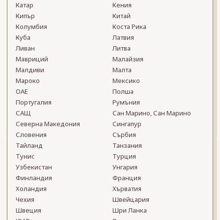
Катар
Кения
Кипър
Китай
Колумбия
Коста Рика
Куба
Латвия
Ливан
Литва
Мавриций
Малайзия
Малдиви
Малта
Мароко
Мексико
ОАЕ
Полша
Португалия
Румъния
САЩ
Сан Марино, Сан Марино
Северна Македония
Сингапур
Словения
Сърбия
Тайланд
Танзания
Тунис
Турция
Узбекистан
Унгария
Финландия
Франция
Холандия
Хърватия
Чехия
Швейцария
Швеция
Шри Ланка