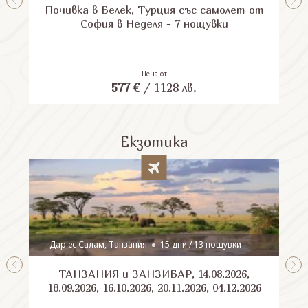
Почивка в Белек, Турция със самолет от
П
София в Неделя - 7 нощувки
Цена от
577
€
/
1128
лв.
Екзотика
Дар ес Салам, Танзания
15 дни / 13 нощувки
ТАНЗАНИЯ и ЗАНЗИБАР, 14.08.2026,
Шри
18.09.2026, 16.10.2026, 20.11.2026, 04.12.2026