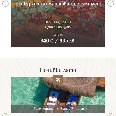
Екскурзия до Варшава със самолет
Варшава, Полша
4 дни / 3 нощувки
Цена от
340
€
/
665
лв.
Почивки лято
Белек,Анталия
8 дни / 7 нощувки