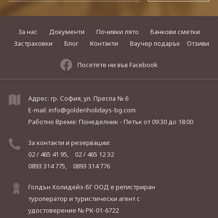
За нас
Документи
Почивки лято
Банкови сметки
Застраховки
Блог
Контакти
Ваучер подарък
Отзиви
Посетете ни във Facebook
Адрес: гр. София, ул. Преспа № 6
E-mail:
info@goldenholidays-bg.com
Работно Време: Понеделник - Петък
от 09:30 до 18:00
За контакти и резервации:
02 / 465 41 95,
02 / 465 12 32
0893 314 775,
0893 314 776
Голдън Холидейз-БГ ООД е регистриран
туроператор и туристически агент с
удостоверение № РК-01-6722