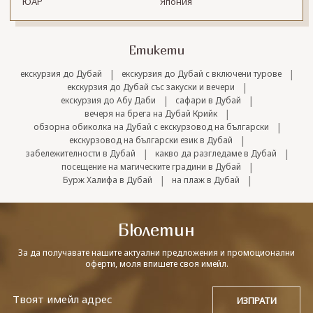
ЮАР
Япония
Етикети
|
|
екскурзия до Дубай
екскурзия до Дубай с включени турове
|
екскурзия до Дубай със закуски и вечери
|
|
екскурзия до Абу Даби
сафари в Дубай
|
вечеря на брега на Дубай Крийк
|
обзорна обиколка на Дубай с екскурзовод на български
|
екскурзовод на български език в Дубай
|
|
забележителности в Дубай
какво да разгледаме в Дубай
|
посещение на магическите градини в Дубай
|
|
Бурж Халифа в Дубай
на плаж в Дубай
Бюлетин
За да получавате нашите актуални предложения и промоционални
оферти, моля впишете своя имейл.