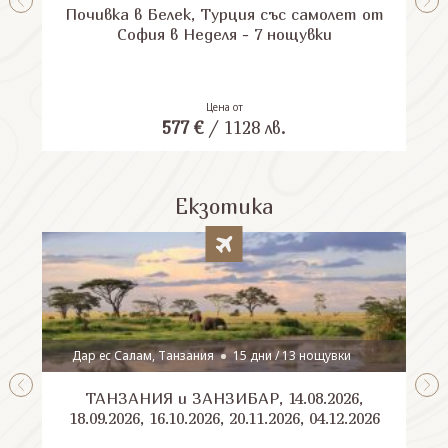
Почивка в Белек, Турция със самолет от
П
София в Неделя - 7 нощувки
Цена от
577
€
/
1128
лв.
Екзотика
Дар ес Салам, Танзания
15 дни / 13 нощувки
ТАНЗАНИЯ и ЗАНЗИБАР, 14.08.2026,
Шри
18.09.2026, 16.10.2026, 20.11.2026, 04.12.2026