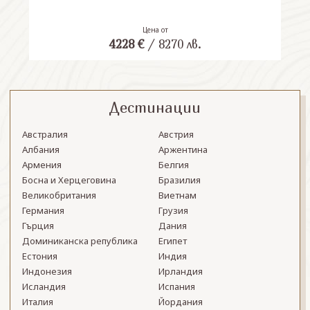
Цена от
4228
€
/
8270
лв.
Дестинации
Австралия
Австрия
Албания
Аржентина
Армения
Белгия
Босна и Херцеговина
Бразилия
Великобритания
Виетнам
Германия
Грузия
Гърция
Дания
Доминиканска република
Египет
Естония
Индия
Индонезия
Ирландия
Исландия
Испания
Италия
Йордания