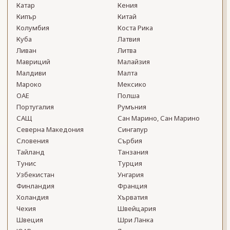
Катар
Кения
Кипър
Китай
Колумбия
Коста Рика
Куба
Латвия
Ливан
Литва
Мавриций
Малайзия
Малдиви
Малта
Мароко
Мексико
ОАЕ
Полша
Португалия
Румъния
САЩ
Сан Марино, Сан Марино
Северна Македония
Сингапур
Словения
Сърбия
Тайланд
Танзания
Тунис
Турция
Узбекистан
Унгария
Финландия
Франция
Холандия
Хърватия
Чехия
Швейцария
Швеция
Шри Ланка