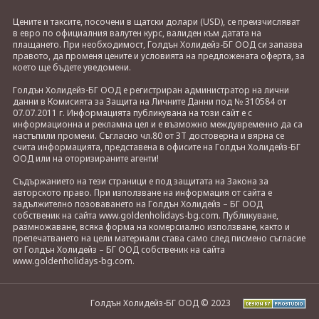
Цените и таксите, посочени в щатски долари (USD), се преизчисляват
в евро по официалния валутен курс, валиден към датата на
плащането. При необходимост, Голдън Холидейз-БГ ООД си запазва
правото, да променя цените и условията на предложената оферта, за
което ще бъдете уведомени.
Голдън Холидейз-БГ ООД е регистриран администратор на лични
данни в Комисията за Защита на Личните Данни под № 310584 от
07.07.2011 г. Информацията публикувана на този сайт е с
информационна и рекламна цел и е възможно междувременно да са
настъпили промени. Съгласно чл.80 от ЗТ достоверна и вярна се
счита информацията, представена в офисите на Голдън Холидейз-БГ
ООД или на оторизираните агенти!
Съдържанието на тези страници е под защитата на Закона за
авторското право. При използване на информация от сайта е
задължително позоваването на Голдън Холидейз – БГ ООД
собственик на сайта www.goldenholidays-bg.com. Публикуване,
размножаване, всяка форма на комерсиално използване, както и
препечатването на цели материали става само след писмено съгласие
от Голдън Холидейз – БГ ООД собственик на сайта
www.goldenholidays-bg.com.
Голдън Холидейз-БГ ООД © 2023