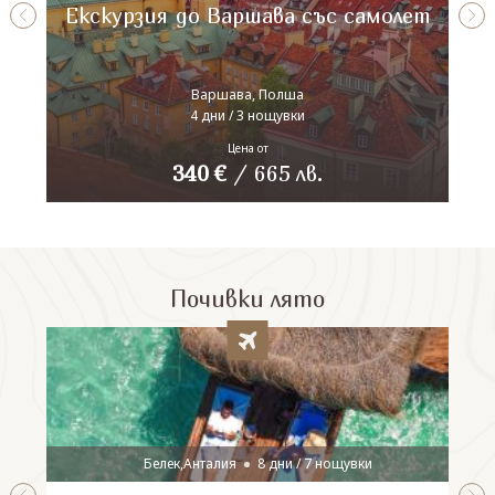
Екскурзия до Варшава със самолет
Варшава, Полша
4 дни / 3 нощувки
Цена от
340
€
/
665
лв.
Почивки лято
Белек,Анталия
8 дни / 7 нощувки