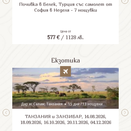
Почивка в Белек, Турция със самолет от
П
София в Неделя - 7 нощувки
Цена от
577
€
/
1128
лв.
Екзотика
Дар ес Салам, Танзания
15 дни / 13 нощувки
ТАНЗАНИЯ и ЗАНЗИБАР, 14.08.2026,
Шри
18.09.2026, 16.10.2026, 20.11.2026, 04.12.2026