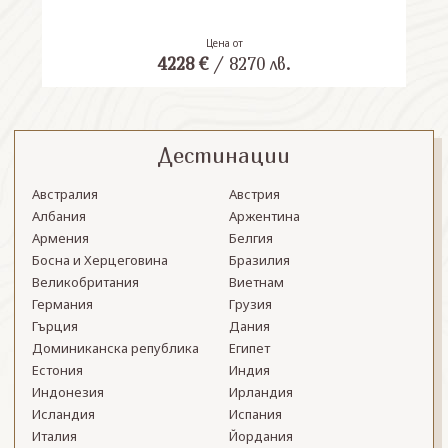
Цена от
4228
€
/
8270
лв.
Дестинации
Австралия
Австрия
Албания
Аржентина
Армения
Белгия
Босна и Херцеговина
Бразилия
Великобритания
Виетнам
Германия
Грузия
Гърция
Дания
Доминиканска република
Египет
Естония
Индия
Индонезия
Ирландия
Исландия
Испания
Италия
Йордания