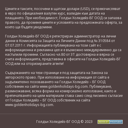
Цените и таксите, посочени в щатски долари (USD), се преизчисляват
в евро по официалния валутен курс, валиден към датата на
плащането. При необходимост, Голдън Холидейз-БГ ООД си запазва
правото, да променя цените и условията на предложената оферта, за
което ще бъдете уведомени.
Голдън Холидейз-БГ ООД е регистриран администратор на лични
данни в Комисията за Защита на Личните Данни под № 310584 от
07.07.2011 г. Информацията публикувана на този сайт е с
информационна и рекламна цел и е възможно междувременно да са
настъпили промени. Съгласно чл.80 от ЗТ достоверна и вярна се
счита информацията, представена в офисите на Голдън Холидейз-БГ
ООД или на оторизираните агенти!
Съдържанието на тези страници е под защитата на Закона за
авторското право. При използване на информация от сайта е
задължително позоваването на Голдън Холидейз – БГ ООД
собственик на сайта www.goldenholidays-bg.com. Публикуване,
размножаване, всяка форма на комерсиално използване, както и
препечатването на цели материали става само след писмено съгласие
от Голдън Холидейз – БГ ООД собственик на сайта
www.goldenholidays-bg.com.
Голдън Холидейз-БГ ООД © 2023