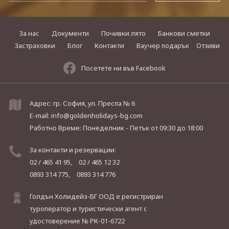
За нас
Документи
Почивки лято
Банкови сметки
Застраховки
Блог
Контакти
Ваучер подарък
Отзиви
Посетете ни във Facebook
Адрес: гр. София, ул. Преспа № 6
E-mail:
info@goldenholidays-bg.com
Работно Време: Понеделник - Петък
от 09:30 до 18:00
За контакти и резервации:
02 / 465 41 95,
02 / 465 12 32
0893 314 775,
0893 314 776
Голдън Холидейз-БГ ООД е регистриран
туроператор и туристически агент с
удостоверение № РК-01-6722