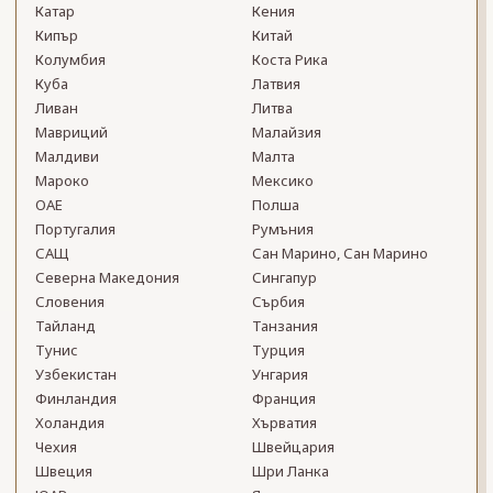
Катар
Кения
Кипър
Китай
Колумбия
Коста Рика
Куба
Латвия
Ливан
Литва
Мавриций
Малайзия
Малдиви
Малта
Мароко
Мексико
ОАЕ
Полша
Португалия
Румъния
САЩ
Сан Марино, Сан Марино
Северна Македония
Сингапур
Словения
Сърбия
Тайланд
Танзания
Тунис
Турция
Узбекистан
Унгария
Финландия
Франция
Холандия
Хърватия
Чехия
Швейцария
Швеция
Шри Ланка