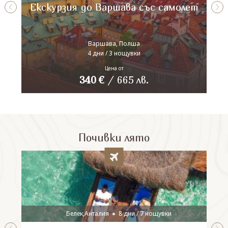
Екскурзия до Варшава със самолет
Варшава, Полша
4 дни / 3 нощувки
Цена от
340
€
/
665
лв.
Почивки лято
Белек,Анталия
8 дни / 7 нощувки