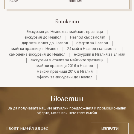
ЮАР
Япония
Етикети
|
Екскурзия до Неапол за майските празници
|
|
екскурзия до Неапол
Неапол със самолет
|
|
директен полет до Неапол
оферти за Неапол
|
|
майски празници в Неапол
24 май в Неапол със самолет
|
самолетна екскурзия до Неапол
екскурзии в Италия за 24 май
|
|
екскурзии в Италия за майските празници
|
майски празници 2016 в Неапол
|
майски празници 2016 в Италия
|
оферти за екскурзии до Неапол
Бюлетин
За да получавате нашите актуални предложения и промоционални
оферти, моля впишете своя имейл.