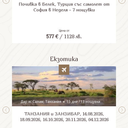
Почивка в Белек, Турция със самолет от
П
София в Неделя - 7 нощувки
Цена от
577
€
/
1128
лв.
Екзотика
Дар ес Салам, Танзания
15 дни / 13 нощувки
ТАНЗАНИЯ и ЗАНЗИБАР, 14.08.2026,
Шри
18.09.2026, 16.10.2026, 20.11.2026, 04.12.2026