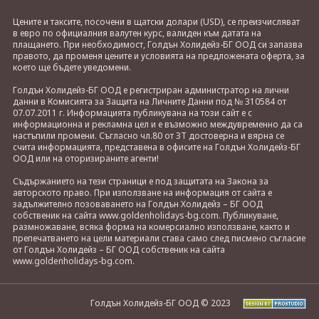
Цените и таксите, посочени в щатски долари (USD), се преизчисляват
в евро по официалния валутен курс, валиден към датата на
плащането. При необходимост, Голдън Холидейз-БГ ООД си запазва
правото, да променя цените и условията на предложената оферта, за
което ще бъдете уведомени.
Голдън Холидейз-БГ ООД е регистриран администратор на лични
данни в Комисията за Защита на Личните Данни под № 310584 от
07.07.2011 г. Информацията публикувана на този сайт е с
информационна и рекламна цел и е възможно междувременно да са
настъпили промени. Съгласно чл.80 от ЗТ достоверна и вярна се
счита информацията, представена в офисите на Голдън Холидейз-БГ
ООД или на оторизираните агенти!
Съдържанието на тези страници е под защитата на Закона за
авторското право. При използване на информация от сайта е
задължително позоваването на Голдън Холидейз – БГ ООД
собственик на сайта www.goldenholidays-bg.com. Публикуване,
размножаване, всяка форма на комерсиално използване, както и
препечатването на цели материали става само след писмено съгласие
от Голдън Холидейз – БГ ООД собственик на сайта
www.goldenholidays-bg.com.
Голдън Холидейз-БГ ООД © 2023