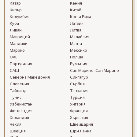
Катар
Кения
Кипър
Китай
Колумбия
Коста Рика
Куба
Латвия
Ливан
Литва
Мавриций
Малайзия
Малдиви
Малта
Мароко
Мексико
ОАЕ
Полша
Португалия
Румъния
САЩ
Сан Марино, Сан Марино
Северна Македония
Сингапур
Словения
Сърбия
Тайланд
Танзания
Тунис
Турция
Узбекистан
Унгария
Финландия
Франция
Холандия
Хърватия
Чехия
Швейцария
Швеция
Шри Ланка