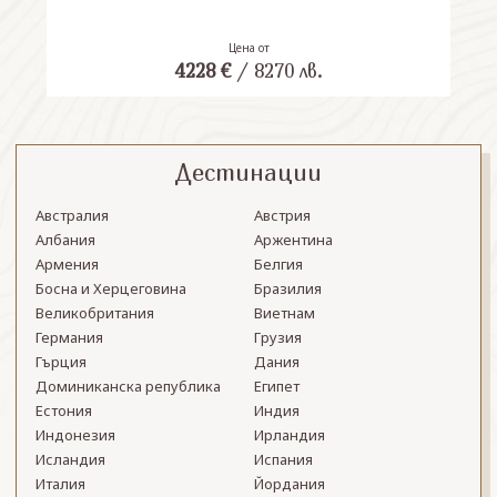
Цена от
4228
€
/
8270
лв.
Дестинации
Австралия
Австрия
Албания
Аржентина
Армения
Белгия
Босна и Херцеговина
Бразилия
Великобритания
Виетнам
Германия
Грузия
Гърция
Дания
Доминиканска република
Египет
Естония
Индия
Индонезия
Ирландия
Исландия
Испания
Италия
Йордания