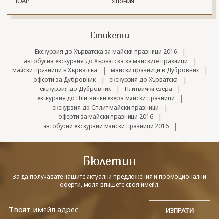
ЮАР
Япония
Етикети
|
Екскурзия до Хърватска за майски празници 2016
|
автобусна екскурзия до Хърватска за майските празници
|
|
майски празници в Хърватска
майски празници в Дубровник
|
|
оферти за Дубровник
екскурзия до Хърватска
|
|
екскурзия до Дубровник
Плитвички езера
|
екскурзия до Плитвички езера майски празници
|
екскурзия до Сплит майски празници
|
оферти за майски празници 2016
|
автобусни екскурзии майски празници 2016
Бюлетин
За да получавате нашите актуални предложения и промоционални
оферти, моля впишете своя имейл.