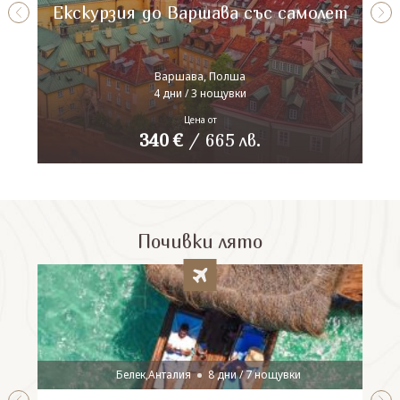
Екскурзия до Варшава със самолет
Варшава, Полша
4 дни / 3 нощувки
Цена от
340
€
/
665
лв.
Почивки лято
Белек,Анталия
8 дни / 7 нощувки