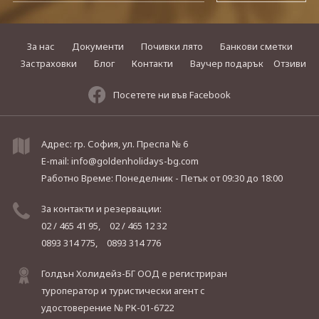
За нас
Документи
Почивки лято
Банкови сметки
Застраховки
Блог
Контакти
Ваучер подарък
Отзиви
Посетете ни във Facebook
Адрес: гр. София, ул. Преспа № 6
E-mail:
info@goldenholidays-bg.com
Работно Време: Понеделник - Петък
от 09:30 до 18:00
За контакти и резервации:
02 / 465 41 95,
02 / 465 12 32
0893 314 775,
0893 314 776
Голдън Холидейз-БГ ООД е регистриран
туроператор и туристически агент с
удостоверение № РК-01-6722