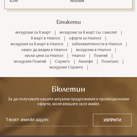
ЮАР
Япония
Етикети
|
|
екскурзии за 8 март
екскурзии за 8 март със самолет
|
|
8 март в Неапол
оферти за Неапол
|
|
екскурзия за 8 март в Неапол
забележителности в Неапол
|
|
какво да видим в Неапол
екскурзии в Неапол
|
|
|
ниски цени за Неапол
Неапол
Помпей
|
|
|
|
екскурзия Помпей
Соренто
Амалфи
Позитано
|
екскурзия Соренто
Бюлетин
За да получавате нашите актуални предложения и промоционални
оферти, моля впишете своя имейл.