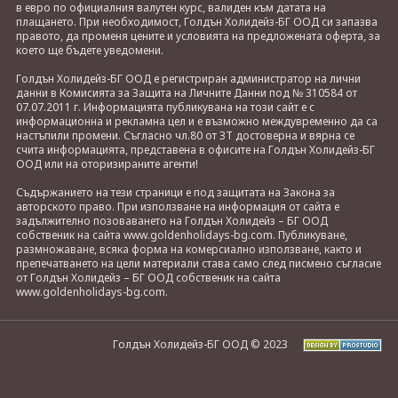
в евро по официалния валутен курс, валиден към датата на
плащането. При необходимост, Голдън Холидейз-БГ ООД си запазва
правото, да променя цените и условията на предложената оферта, за
което ще бъдете уведомени.
Голдън Холидейз-БГ ООД е регистриран администратор на лични
данни в Комисията за Защита на Личните Данни под № 310584 от
07.07.2011 г. Информацията публикувана на този сайт е с
информационна и рекламна цел и е възможно междувременно да са
настъпили промени. Съгласно чл.80 от ЗТ достоверна и вярна се
счита информацията, представена в офисите на Голдън Холидейз-БГ
ООД или на оторизираните агенти!
Съдържанието на тези страници е под защитата на Закона за
авторското право. При използване на информация от сайта е
задължително позоваването на Голдън Холидейз – БГ ООД
собственик на сайта www.goldenholidays-bg.com. Публикуване,
размножаване, всяка форма на комерсиално използване, както и
препечатването на цели материали става само след писмено съгласие
от Голдън Холидейз – БГ ООД собственик на сайта
www.goldenholidays-bg.com.
Голдън Холидейз-БГ ООД © 2023