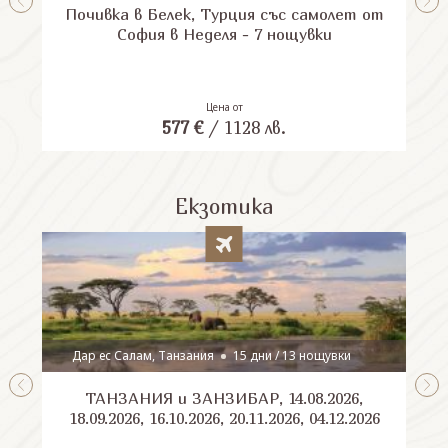
Почивка в Белек, Турция със самолет от
П
София в Неделя - 7 нощувки
Цена от
577
€
/
1128
лв.
Екзотика
Дар ес Салам, Танзания
15 дни / 13 нощувки
ТАНЗАНИЯ и ЗАНЗИБАР, 14.08.2026,
Шри
18.09.2026, 16.10.2026, 20.11.2026, 04.12.2026