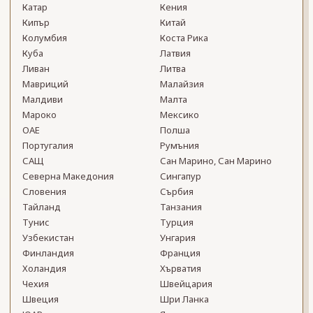
Катар
Кения
Кипър
Китай
Колумбия
Коста Рика
Куба
Латвия
Ливан
Литва
Мавриций
Малайзия
Малдиви
Малта
Мароко
Мексико
ОАЕ
Полша
Португалия
Румъния
САЩ
Сан Марино, Сан Марино
Северна Македония
Сингапур
Словения
Сърбия
Тайланд
Танзания
Тунис
Турция
Узбекистан
Унгария
Финландия
Франция
Холандия
Хърватия
Чехия
Швейцария
Швеция
Шри Ланка