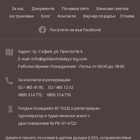
За нас
Документи
Почивки лято
Банкови сметки
Застраховки
Блог
Контакти
Ваучер подарък
Отзиви
Посетете ни във Facebook
Адрес: гр. София, ул. Преспа № 6
E-mail:
info@goldenholidays-bg.com
Работно Време: Понеделник - Петък
от 09:30 до 18:00
За контакти и резервации:
02 / 465 41 95,
02 / 465 12 32
0893 314 775,
0893 314 776
Голдън Холидейз-БГ ООД е регистриран
туроператор и туристически агент с
удостоверение № РК-01-6722
Цените и таксите, посочени в щатски долари (USD), се преизчисляват