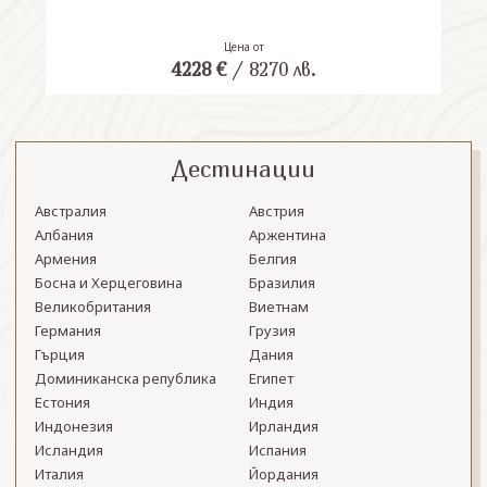
Цена от
4228
€
/
8270
лв.
Дестинации
Австралия
Австрия
Албания
Аржентина
Армения
Белгия
Босна и Херцеговина
Бразилия
Великобритания
Виетнам
Германия
Грузия
Гърция
Дания
Доминиканска република
Египет
Естония
Индия
Индонезия
Ирландия
Исландия
Испания
Италия
Йордания