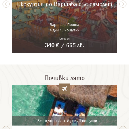
Екскурзия до Варшава със самолет
Варшава, Полша
4 дни / 3 нощувки
Цена от
340
€
/
665
лв.
Почивки лято
Белек,Анталия
8 дни / 7 нощувки