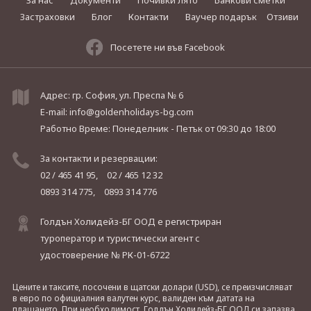
За нас
Документи
Почивки лято
Банкови сметки
Застраховки
Блог
Контакти
Ваучер подарък
Отзиви
Посетете ни във Facebook
Адрес: гр. София, ул. Преспа № 6
E-mail:
info@goldenholidays-bg.com
Работно Време: Понеделник - Петък
от 09:30 до 18:00
За контакти и резервации:
02 / 465 41 95,
02 / 465 12 32
0893 314 775,
0893 314 776
Голдън Холидейз-БГ ООД е регистриран
туроператор и туристически агент с
удостоверение № РК-01-6722
Цените и таксите, посочени в щатски долари (USD), се преизчисляват
в евро по официалния валутен курс, валиден към датата на
плащането. При необходимост, Голдън Холидейз-БГ ООД си запазва