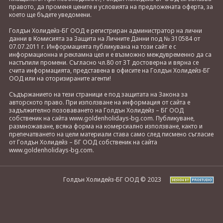
правото, да променя цените и условията на предложената оферта, за
което ще бъдете уведомени.
Голдън Холидейз-БГ ООД е регистриран администратор на лични
данни в Комисията за Защита на Личните Данни под № 310584 от
07.07.2011 г. Информацията публикувана на този сайт е с
информационна и рекламна цел и е възможно междувременно да са
настъпили промени. Съгласно чл.80 от ЗТ достоверна и вярна се
счита информацията, представена в офисите на Голдън Холидейз-БГ
ООД или на оторизираните агенти!
Съдържанието на тези страници е под защитата на Закона за
авторското право. При използване на информация от сайта е
задължително позоваването на Голдън Холидейз – БГ ООД
собственик на сайта www.goldenholidays-bg.com. Публикуване,
размножаване, всяка форма на комерсиално използване, както и
препечатването на цели материали става само след писмено съгласие
от Голдън Холидейз – БГ ООД собственик на сайта
www.goldenholidays-bg.com.
Голдън Холидейз-БГ ООД © 2023