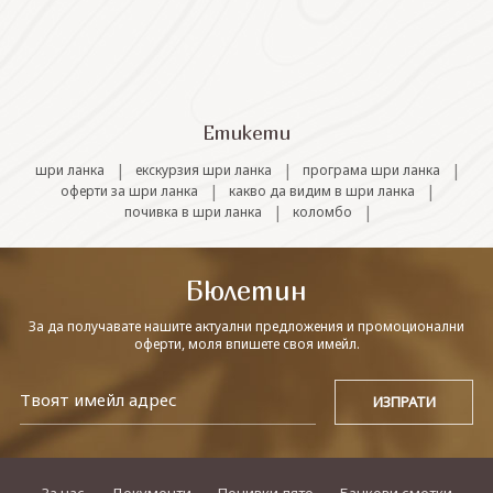
СВЪРЖЕТЕ СЕ С НАС
Етикети
|
|
|
шри ланка
екскурзия шри ланка
програма шри ланка
|
|
оферти за шри ланка
какво да видим в шри ланка
|
|
почивка в шри ланка
коломбо
Бюлетин
За да получавате нашите актуални предложения и промоционални
оферти, моля впишете своя имейл.