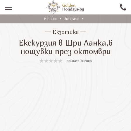
Начало
Екзотика
ПРОМО
Екзотика
EКСКУРЗИИ СЪС САМОЛЕТ
Екскурзия в Шри Ланка,6
ЕКСКУРЗИИ С АВТОБУС
нощувки през октомври
САМОЛЕТНИ ПОЧИВКИ
Вашата оценка
ПОЧИВКИ С АВТОБУС
ПРАЗНИЦИ
ЕКЗОТИКА
КРУИЗИ
Проверка на резервация