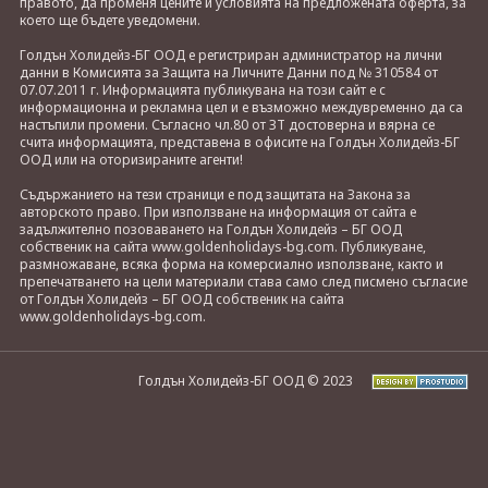
правото, да променя цените и условията на предложената оферта, за
което ще бъдете уведомени.
Голдън Холидейз-БГ ООД е регистриран администратор на лични
данни в Комисията за Защита на Личните Данни под № 310584 от
07.07.2011 г. Информацията публикувана на този сайт е с
информационна и рекламна цел и е възможно междувременно да са
настъпили промени. Съгласно чл.80 от ЗТ достоверна и вярна се
счита информацията, представена в офисите на Голдън Холидейз-БГ
ООД или на оторизираните агенти!
Съдържанието на тези страници е под защитата на Закона за
авторското право. При използване на информация от сайта е
задължително позоваването на Голдън Холидейз – БГ ООД
собственик на сайта www.goldenholidays-bg.com. Публикуване,
размножаване, всяка форма на комерсиално използване, както и
препечатването на цели материали става само след писмено съгласие
от Голдън Холидейз – БГ ООД собственик на сайта
www.goldenholidays-bg.com.
Голдън Холидейз-БГ ООД © 2023