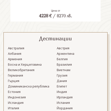
Цена от
4228
€
/
8270
лв.
Дестинации
Австралия
Австрия
Албания
Аржентина
Армения
Белгия
Босна и Херцеговина
Бразилия
Великобритания
Виетнам
Германия
Грузия
Гърция
Дания
Доминиканска република
Египет
Естония
Индия
Индонезия
Ирландия
Исландия
Испания
Италия
Йордания