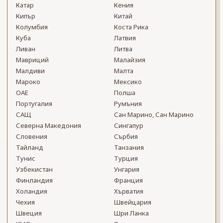
Катар
Кения
Кипър
Китай
Колумбия
Коста Рика
Куба
Латвия
Ливан
Литва
Мавриций
Малайзия
Малдиви
Малта
Мароко
Мексико
ОАЕ
Полша
Португалия
Румъния
САЩ
Сан Марино, Сан Марино
Северна Македония
Сингапур
Словения
Сърбия
Тайланд
Танзания
Тунис
Турция
Узбекистан
Унгария
Финландия
Франция
Холандия
Хърватия
Чехия
Швейцария
Швеция
Шри Ланка