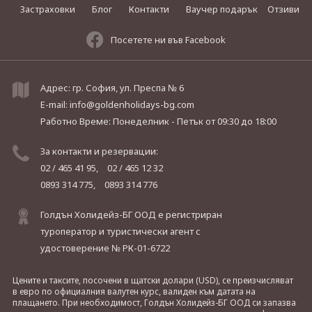
Застраховки
Блог
Контакти
Ваучер подарък
Отзиви
Посетете ни във Facebook
Адрес: гр. София, ул. Преспа № 6
E-mail:
info@goldenholidays-bg.com
Работно Време: Понеделник - Петък
от 09:30 до 18:00
За контакти и резервации:
02 / 465 41 95,
02 / 465 12 32
0893 314 775,
0893 314 776
Голдън Холидейз-БГ ООД е регистриран
туроператор и туристически агент с
удостоверение № РК-01-6722
Цените и таксите, посочени в щатски долари (USD), се преизчисляват
в евро по официалния валутен курс, валиден към датата на
плащането. При необходимост, Голдън Холидейз-БГ ООД си запазва