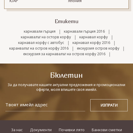
ЮАР
Япония
Етикети
|
|
карнавали гърция
карнавали гърция 2016
|
|
карнавалът на осторв корфу
карнавал корфу
|
|
карнавал корфу с автобус
карнавал корфу 2016
|
|
каранвалът на остров корфу 2016
екскурзия остров корфу
|
екскурзия за карнавалът на остров корфу 2016
Бюлетин
За да получавате нашите актуални предложения и промоционални
оферти, моля впишете своя имейл.
За нас
Документи
Почивки лято
Банкови сметки