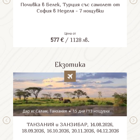
Почивка в Белек, Турция със самолет от
П
София в Неделя - 7 нощувки
Цена от
577
€
/
1128
лв.
Екзотика
Дар ес Салам, Танзания
15 дни / 13 нощувки
ТАНЗАНИЯ и ЗАНЗИБАР, 14.08.2026,
Шри
18.09.2026, 16.10.2026, 20.11.2026, 04.12.2026