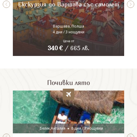
Екскурзия до Варшава със самолет
Варшава, Полша
4 дни / 3 нощувки
Цена от
340
€
/
665
лв.
Почивки лято
Белек,Анталия
8 дни / 7 нощувки