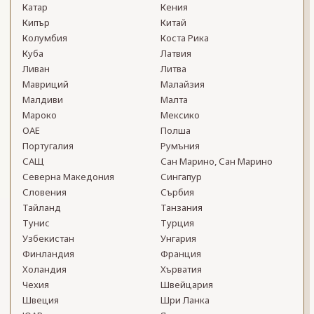
Катар
Кения
Кипър
Китай
Колумбия
Коста Рика
Куба
Латвия
Ливан
Литва
Мавриций
Малайзия
Малдиви
Малта
Мароко
Мексико
ОАЕ
Полша
Португалия
Румъния
САЩ
Сан Марино, Сан Марино
Северна Македония
Сингапур
Словения
Сърбия
Тайланд
Танзания
Тунис
Турция
Узбекистан
Унгария
Финландия
Франция
Холандия
Хърватия
Чехия
Швейцария
Швеция
Шри Ланка