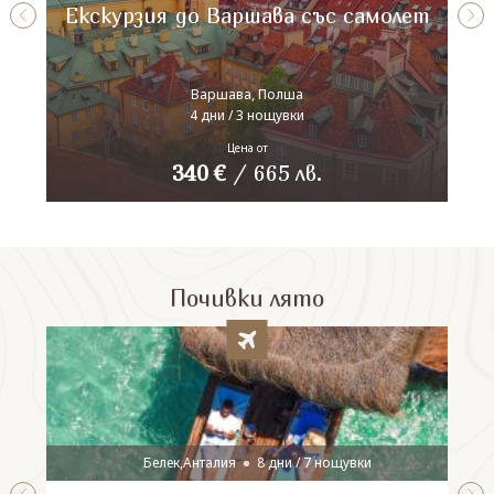
Екскурзия до Варшава със самолет
Варшава, Полша
4 дни / 3 нощувки
Цена от
340
€
/
665
лв.
Почивки лято
Белек,Анталия
8 дни / 7 нощувки