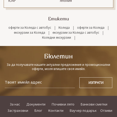
ЮАР
Япония
Етикети
|
|
|
оферти за Коледа с автобус
Коледа
оферти за Коледа
|
|
екскурзии за Коледа
екскурзии за Коледа с автобус
|
Коледни екскурзии
Бюлетин
За да получавате нашите актуални предложения и промоционални
оферти, моля впишете своя имейл.
За нас
Документи
Почивки лято
Банкови сметки
Застраховки
Блог
Контакти
Ваучер подарък
Отзиви