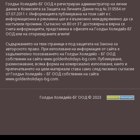
Голдън Холидейз-БГ ООД е регистриран администратор на лични
данни в Комисията за Защита на Личните Данни под № 310584 от
07.07.2011 г. Информацията публикувана на този сайт е с
информационна и рекламна цел и е възможно междувременно да са
настъпили промени. Съгласно чл.80 от ЗТ достоверна и вярна се
счита информацията, представена в офисите на Голдън Холидейз-БГ
ООД или на оторизираните агенти!
Съдържанието на тези страници е под защитата на Закона за
авторското право. При използване на информация от сайта е
задължително позоваването на Голдън Холидейз – БГ ООД
собственик на сайта www.goldenholidays-bg.com. Публикуване,
размножаване, всяка форма на комерсиално използване, както и
препечатването на цели материали става само след писмено съгласие
от Голдън Холидейз – БГ ООД собственик на сайта
www.goldenholidays-bg.com.
Голдън Холидейз-БГ ООД © 2023