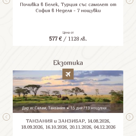
Почивка в Белек, Турция със самолет от
П
София в Неделя - 7 нощувки
Цена от
577
€
/
1128
лв.
Екзотика
Дар ес Салам, Танзания
15 дни / 13 нощувки
ТАНЗАНИЯ и ЗАНЗИБАР, 14.08.2026,
Шри
18.09.2026, 16.10.2026, 20.11.2026, 04.12.2026