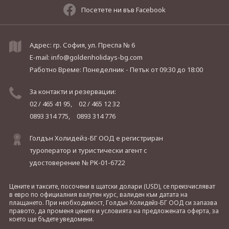
Посетете ни във Facebook
Адрес: гр. София, ул. Преспа № 6
E-mail:
info@goldenholidays-bg.com
Работно Време: Понеделник - Петък
от 09:30 до 18:00
За контакти и резервации:
02 / 465 41 95,
02 / 465 12 32
0893 314 775,
0893 314 776
Голдън Холидейз-БГ ООД е регистриран
туроператор и туристически агент с
удостоверение № РК-01-6722
Цените и таксите, посочени в щатски долари (USD), се преизчисляват
в евро по официалния валутен курс, валиден към датата на
плащането. При необходимост, Голдън Холидейз-БГ ООД си запазва
правото, да променя цените и условията на предложената оферта, за
което ще бъдете уведомени.