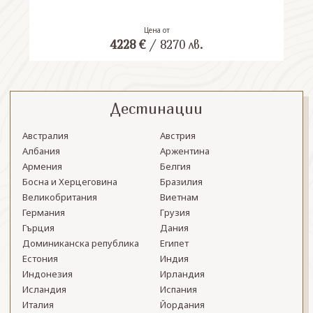
Цена от
4228
€
/
8270
лв.
Дестинации
Австралия
Австрия
Албания
Аржентина
Армения
Белгия
Босна и Херцеговина
Бразилия
Великобритания
Виетнам
Германия
Грузия
Гърция
Дания
Доминиканска република
Египет
Естония
Индия
Индонезия
Ирландия
Исландия
Испания
Италия
Йордания