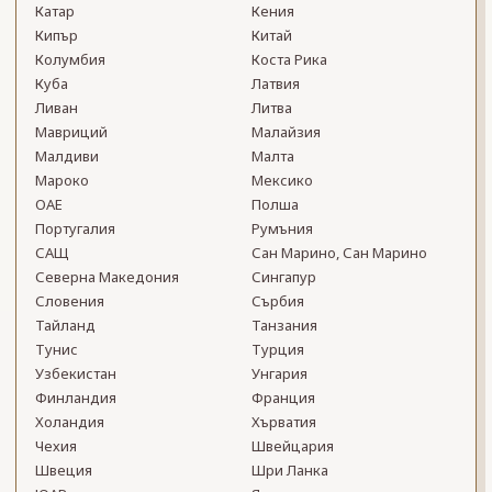
Катар
Кения
Кипър
Китай
Колумбия
Коста Рика
Куба
Латвия
Ливан
Литва
Мавриций
Малайзия
Малдиви
Малта
Мароко
Мексико
ОАЕ
Полша
Португалия
Румъния
САЩ
Сан Марино, Сан Марино
Северна Македония
Сингапур
Словения
Сърбия
Тайланд
Танзания
Тунис
Турция
Узбекистан
Унгария
Финландия
Франция
Холандия
Хърватия
Чехия
Швейцария
Швеция
Шри Ланка