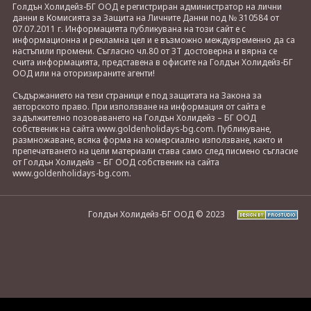
Голдън Холидейз-БГ ООД е регистриран администратор на лични
данни в Комисията за Защита на Личните Данни под № 310584 от
07.07.2011 г. Информацията публикувана на този сайт е с
информационна и рекламна цел и е възможно междувременно да са
настъпили промени. Съгласно чл.80 от ЗТ достоверна и вярна се
счита информацията, представена в офисите на Голдън Холидейз-БГ
ООД или на оторизираните агенти!
Съдържанието на тези страници е под защитата на Закона за
авторското право. При използване на информация от сайта е
задължително позоваването на Голдън Холидейз – БГ ООД
собственик на сайта www.goldenholidays-bg.com. Публикуване,
размножаване, всяка форма на комерсиално използване, както и
препечатването на цели материали става само след писмено съгласие
от Голдън Холидейз – БГ ООД собственик на сайта
www.goldenholidays-bg.com.
Голдън Холидейз-БГ ООД © 2023