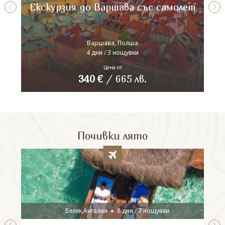
Екскурзия до Варшава със самолет
Варшава, Полша
4 дни / 3 нощувки
Цена от
340
€
/
665
лв.
Почивки лято
Белек,Анталия
8 дни / 7 нощувки