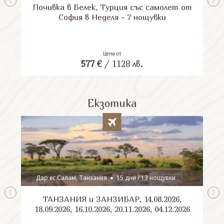
Почивка в Белек, Турция със самолет от
П
София в Неделя - 7 нощувки
Цена от
577
€
/
1128
лв.
Екзотика
Дар ес Салам, Танзания
15 дни / 13 нощувки
ТАНЗАНИЯ и ЗАНЗИБАР, 14.08.2026,
Шри
18.09.2026, 16.10.2026, 20.11.2026, 04.12.2026