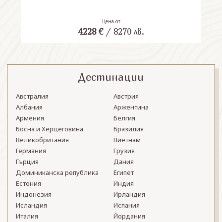
Цена от
4228
€
/
8270
лв.
Дестинации
Австралия
Австрия
Албания
Аржентина
Армения
Белгия
Босна и Херцеговина
Бразилия
Великобритания
Виетнам
Германия
Грузия
Гърция
Дания
Доминиканска република
Египет
Естония
Индия
Индонезия
Ирландия
Исландия
Испания
Италия
Йордания