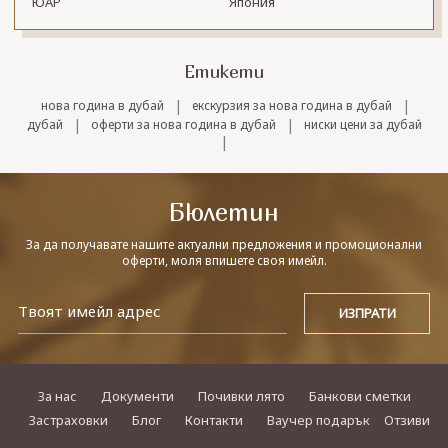
ЮАР
Япония
Етикети
|
|
нова година в дубай
екскурзия за нова година в дубай
|
|
дубай
оферти за нова година в дубай
ниски цени за дубай
|
Бюлетин
За да получавате нашите актуални предложения и промоционални
оферти, моля впишете своя имейл.
За нас
Документи
Почивки лято
Банкови сметки
Застраховки
Блог
Контакти
Ваучер подарък
Отзиви