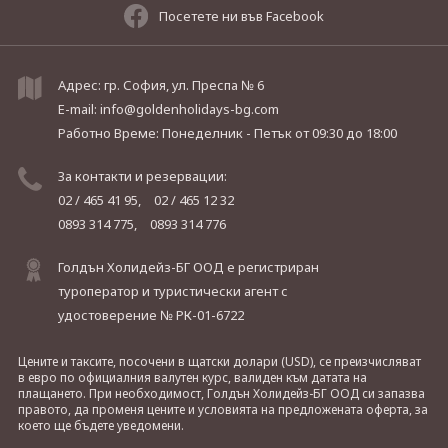
Посетете ни във Facebook
Адрес: гр. София, ул. Преспа № 6
E-mail:
info@goldenholidays-bg.com
Работно Време: Понеделник - Петък
от 09:30 до 18:00
За контакти и резервации:
02 / 465 41 95,
02 / 465 12 32
0893 314 775,
0893 314 776
Голдън Холидейз-БГ ООД е регистриран
туроператор и туристически агент с
удостоверение № РК-01-6722
Цените и таксите, посочени в щатски долари (USD), се преизчисляват
в евро по официалния валутен курс, валиден към датата на
плащането. При необходимост, Голдън Холидейз-БГ ООД си запазва
правото, да променя цените и условията на предложената оферта, за
което ще бъдете уведомени.