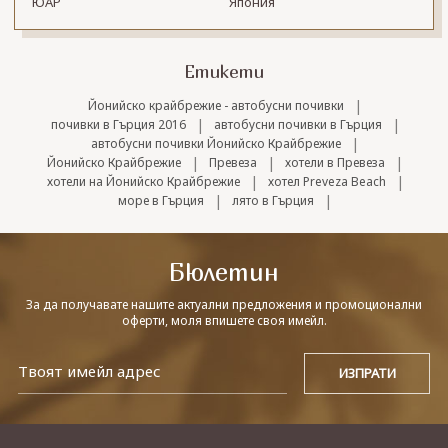
ЮАР
Япония
Етикети
|
Йонийско крайбрежие - автобусни почивки
|
|
почивки в Гърция 2016
автобусни почивки в Гърция
|
автобусни почивки Йонийско Крайбрежие
|
|
|
Йонийско Крайбрежие
Превеза
хотели в Превеза
|
|
хотели на Йонийско Крайбрежие
хотел Preveza Beach
|
|
море в Гърция
лято в Гърция
Бюлетин
За да получавате нашите актуални предложения и промоционални
оферти, моля впишете своя имейл.