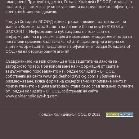
плащането. При необходимост, Голдън Холидейз-БГ ООД си запазва
правото, да променя цените и условията на предложената оферта, за
което ще бъдете уведомени.
Голдън Холидейз-БГ ООД е регистриран администратор на лични
данни в Комисията за Защита на Личните Данни под № 310584 от
07.07.2011 г. Информацията публикувана на този сайт е с
информационна и рекламна цел и е възможно междувременно да са
настъпили промени. Съгласно чл.80 от ЗТ достоверна и вярна се
счита информацията, представена в офисите на Голдън Холидейз-БГ
ООД или на оторизираните агенти!
Съдържанието на тези страници е под защитата на Закона за
авторското право. При използване на информация от сайта е
задължително позоваването на Голдън Холидейз – БГ ООД
собственик на сайта www.goldenholidays-bg.com. Публикуване,
размножаване, всяка форма на комерсиално използване, както и
препечатването на цели материали става само след писмено съгласие
от Голдън Холидейз – БГ ООД собственик на сайта
www.goldenholidays-bg.com.
Голдън Холидейз-БГ ООД © 2023