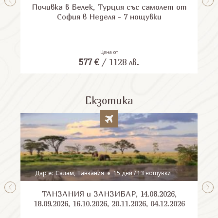
Почивка в Белек, Турция със самолет от
П
София в Неделя - 7 нощувки
Цена от
577
€
/
1128
лв.
Екзотика
Дар ес Салам, Танзания
15 дни / 13 нощувки
ТАНЗАНИЯ и ЗАНЗИБАР, 14.08.2026,
Шри
18.09.2026, 16.10.2026, 20.11.2026, 04.12.2026