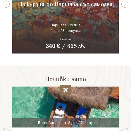
Екскурзия до Варшава със самолет
Варшава, Полша
4 дни / 3 нощувки
Цена от
340
€
/
665
лв.
Почивки лято
Белек,Анталия
8 дни / 7 нощувки