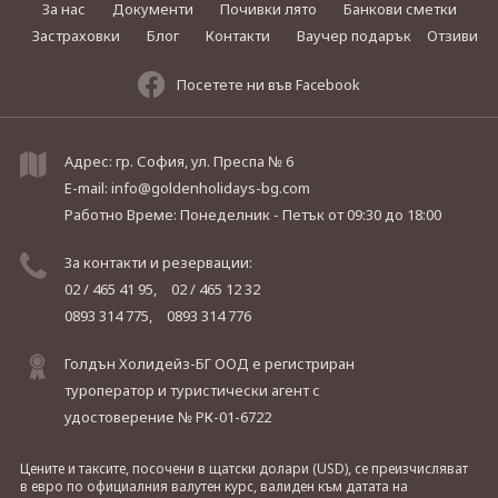
За нас
Документи
Почивки лято
Банкови сметки
Застраховки
Блог
Контакти
Ваучер подарък
Отзиви
Посетете ни във Facebook
Адрес: гр. София, ул. Преспа № 6
E-mail:
info@goldenholidays-bg.com
Работно Време: Понеделник - Петък
от 09:30 до 18:00
За контакти и резервации:
02 / 465 41 95,
02 / 465 12 32
0893 314 775,
0893 314 776
Голдън Холидейз-БГ ООД е регистриран
туроператор и туристически агент с
удостоверение № РК-01-6722
Цените и таксите, посочени в щатски долари (USD), се преизчисляват
в евро по официалния валутен курс, валиден към датата на