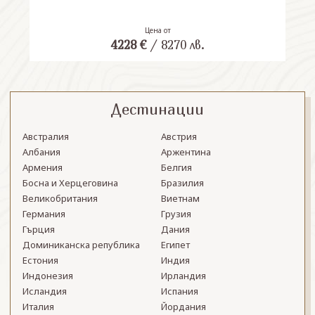
Цена от
4228
€
/
8270
лв.
Дестинации
Австралия
Австрия
Албания
Аржентина
Армения
Белгия
Босна и Херцеговина
Бразилия
Великобритания
Виетнам
Германия
Грузия
Гърция
Дания
Доминиканска република
Египет
Естония
Индия
Индонезия
Ирландия
Исландия
Испания
Италия
Йордания