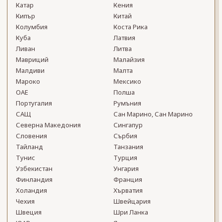
Катар
Кения
Кипър
Китай
Колумбия
Коста Рика
Куба
Латвия
Ливан
Литва
Мавриций
Малайзия
Малдиви
Малта
Мароко
Мексико
ОАЕ
Полша
Португалия
Румъния
САЩ
Сан Марино, Сан Марино
Северна Македония
Сингапур
Словения
Сърбия
Тайланд
Танзания
Тунис
Турция
Узбекистан
Унгария
Финландия
Франция
Холандия
Хърватия
Чехия
Швейцария
Швеция
Шри Ланка