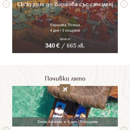
Екскурзия до Варшава със самолет
Варшава, Полша
4 дни / 3 нощувки
Цена от
340
€
/
665
лв.
Почивки лято
Белек,Анталия
8 дни / 7 нощувки