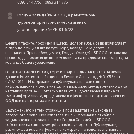
0893 314 775,
0893 314 776
Голдън Холидейз-БГ ООД е регистриран
туроператор и туристически агент с
удостоверение № РК-01-6722
Цените и таксите, посочени в щатски долари (USD), се преизчисляват
в евро по официалния валутен курс, валиден към датата на
плащането. При необходимост, Голдън Холидейз-БГ ООД си запазва
правото, да променя цените и условията на предложената оферта, за
което ще бъдете уведомени.
Голдън Холидейз-БГ ООД е регистриран администратор на лични
данни в Комисията за Защита на Личните Данни под № 310584 от
07.07.2011 г. Информацията публикувана на този сайт е с
информационна и рекламна цел и е възможно междувременно да са
настъпили промени. Съгласно чл.80 от ЗТ достоверна и вярна се
счита информацията, представена в офисите на Голдън Холидейз-БГ
ООД или на оторизираните агенти!
Съдържанието на тези страници е под защитата на Закона за
авторското право. При използване на информация от сайта е
задължително позоваването на Голдън Холидейз – БГ ООД
собственик на сайта www.goldenholidays-bg.com. Публикуване,
размножаване, всяка форма на комерсиално използване, както и