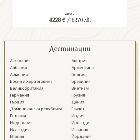
Цена от
4228
€
/
8270
лв.
Дестинации
Австралия
Австрия
Албания
Аржентина
Армения
Белгия
Босна и Херцеговина
Бразилия
Великобритания
Виетнам
Германия
Грузия
Гърция
Дания
Доминиканска република
Египет
Естония
Индия
Индонезия
Ирландия
Исландия
Испания
Италия
Йордания