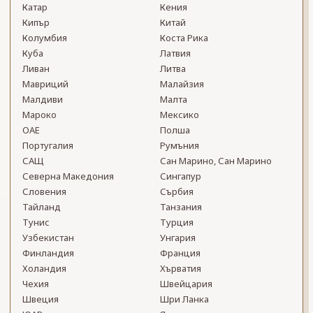
Катар
Кения
Кипър
Китай
Колумбия
Коста Рика
Куба
Латвия
Ливан
Литва
Мавриций
Малайзия
Малдиви
Малта
Мароко
Мексико
ОАЕ
Полша
Португалия
Румъния
САЩ
Сан Марино, Сан Марино
Северна Македония
Сингапур
Словения
Сърбия
Тайланд
Танзания
Тунис
Турция
Узбекистан
Унгария
Финландия
Франция
Холандия
Хърватия
Чехия
Швейцария
Швеция
Шри Ланка