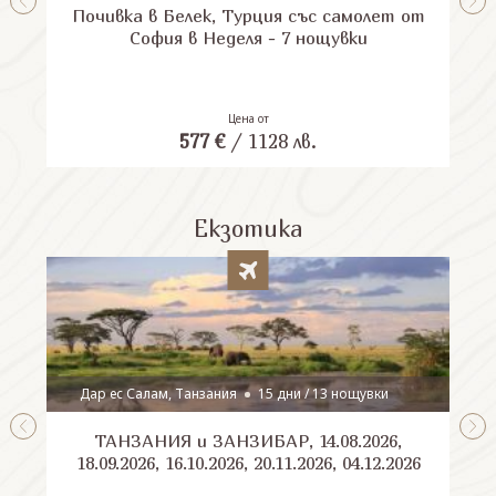
Почивка в Белек, Турция със самолет от
П
София в Неделя - 7 нощувки
Цена от
577
€
/
1128
лв.
Екзотика
Дар ес Салам, Танзания
15 дни / 13 нощувки
ТАНЗАНИЯ и ЗАНЗИБАР, 14.08.2026,
Шри
18.09.2026, 16.10.2026, 20.11.2026, 04.12.2026