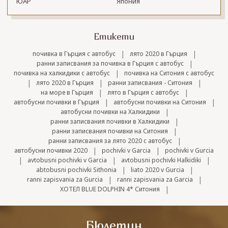
ЮАР
Япония
Етикети
|
|
почивка в Гърция с автобус
лято 2020 в Гърция
|
ранни записвания за почивка в Гърция с автобус
|
почивка на халкидики с автобус
почивка на Ситония с автобус
|
|
|
лято 2020 в Гърция
ранни записвания - Ситония
|
|
на море в Гърция
лято в Гърция с автобус
|
|
автобусни почивки в Гърция
автобусни почивки на Ситония
|
автобусни почивки на Халкидики
|
ранни записвания почивки в Халкидики
|
ранни записвания почивки на Ситония
|
ранни записвания за лято 2020 с автобус
|
|
автобусни почивки 2020
pochivki v Garcia
pochivki v Gurcia
|
|
|
avtobusni pochivki v Garcia
avtobusni pochivki Halkidiki
|
|
abtobusni pochivki Sithonia
liato 2020 v Gurcia
|
|
ranni zapisvania za Gurcia
ranni zapisvania za Garcia
|
ХОТЕЛ BLUE DOLPHIN 4* Ситония
Бюлетин