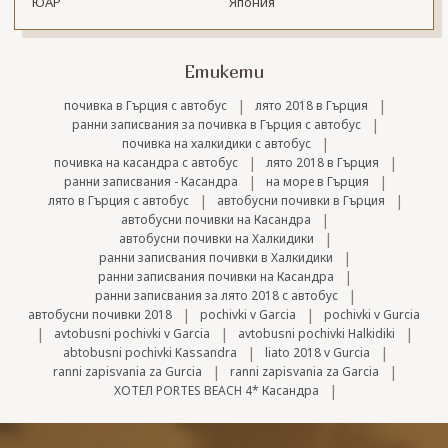
ЮАР
Япония
Етикети
|
|
почивка в Гърция с автобус
лято 2018 в Гърция
|
ранни записвания за почивка в Гърция с автобус
|
почивка на халкидики с автобус
|
|
почивка на касандра с автобус
лято 2018 в Гърция
|
|
ранни записвания - Касандра
на море в Гърция
|
|
лято в Гърция с автобус
автобусни почивки в Гърция
|
автобусни почивки на Касандра
|
автобусни почивки на Халкидики
|
ранни записвания почивки в Халкидики
|
ранни записвания почивки на Касандра
|
ранни записвания за лято 2018 с автобус
|
|
автобусни почивки 2018
pochivki v Garcia
pochivki v Gurcia
|
|
|
avtobusni pochivki v Garcia
avtobusni pochivki Halkidiki
|
|
abtobusni pochivki Kassandra
liato 2018 v Gurcia
|
|
ranni zapisvania za Gurcia
ranni zapisvania za Garcia
|
ХОТЕЛ PORTES BEACH 4* Касандра