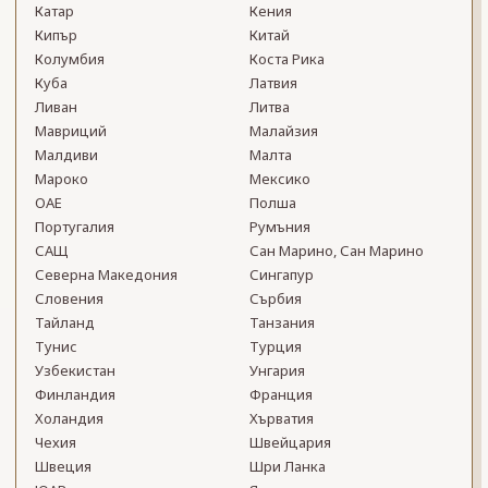
Катар
Кения
Кипър
Китай
Колумбия
Коста Рика
Куба
Латвия
Ливан
Литва
Мавриций
Малайзия
Малдиви
Малта
Мароко
Мексико
ОАЕ
Полша
Португалия
Румъния
САЩ
Сан Марино, Сан Марино
Северна Македония
Сингапур
Словения
Сърбия
Тайланд
Танзания
Тунис
Турция
Узбекистан
Унгария
Финландия
Франция
Холандия
Хърватия
Чехия
Швейцария
Швеция
Шри Ланка