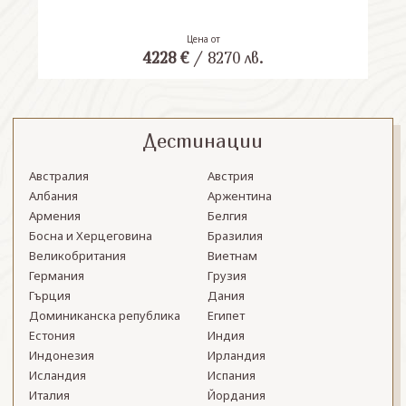
Цена от
4228
€
/
8270
лв.
Дестинации
Австралия
Австрия
Албания
Аржентина
Армения
Белгия
Босна и Херцеговина
Бразилия
Великобритания
Виетнам
Германия
Грузия
Гърция
Дания
Доминиканска република
Египет
Естония
Индия
Индонезия
Ирландия
Исландия
Испания
Италия
Йордания