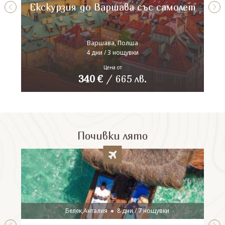
Екскурзия до Варшава със самолет
Варшава, Полша
4 дни / 3 нощувки
Цена от
340
€
/
665
лв.
Почивки лято
Белек,Анталия
8 дни / 7 нощувки