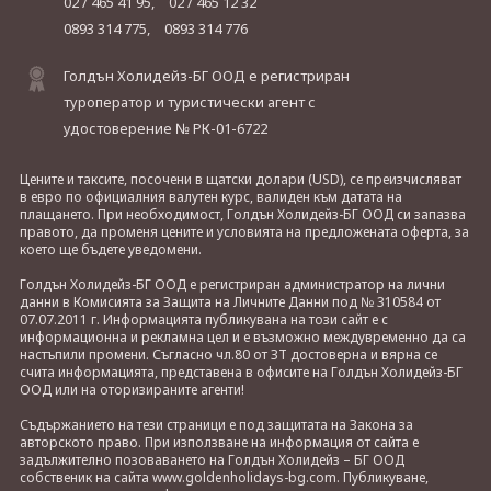
02 / 465 41 95,
02 / 465 12 32
0893 314 775,
0893 314 776
Голдън Холидейз-БГ ООД е регистриран
туроператор и туристически агент с
удостоверение № РК-01-6722
Цените и таксите, посочени в щатски долари (USD), се преизчисляват
в евро по официалния валутен курс, валиден към датата на
плащането. При необходимост, Голдън Холидейз-БГ ООД си запазва
правото, да променя цените и условията на предложената оферта, за
което ще бъдете уведомени.
Голдън Холидейз-БГ ООД е регистриран администратор на лични
данни в Комисията за Защита на Личните Данни под № 310584 от
07.07.2011 г. Информацията публикувана на този сайт е с
информационна и рекламна цел и е възможно междувременно да са
настъпили промени. Съгласно чл.80 от ЗТ достоверна и вярна се
счита информацията, представена в офисите на Голдън Холидейз-БГ
ООД или на оторизираните агенти!
Съдържанието на тези страници е под защитата на Закона за
авторското право. При използване на информация от сайта е
задължително позоваването на Голдън Холидейз – БГ ООД
собственик на сайта www.goldenholidays-bg.com. Публикуване,