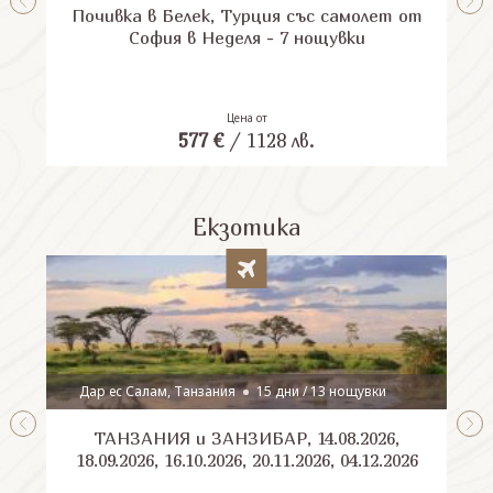
Почивка в Белек, Турция със самолет от
П
София в Неделя - 7 нощувки
Цена от
577
€
/
1128
лв.
Екзотика
Дар ес Салам, Танзания
15 дни / 13 нощувки
ТАНЗАНИЯ и ЗАНЗИБАР, 14.08.2026,
Шри
18.09.2026, 16.10.2026, 20.11.2026, 04.12.2026