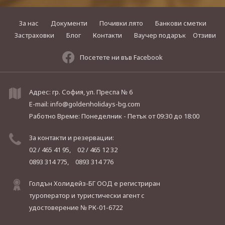
За нас
Документи
Почивки лято
Банкови сметки
Застраховки
Блог
Контакти
Ваучер подарък
Отзиви
Посетете ни във Facebook
Адрес: гр. София, ул. Преспа № 6
E-mail:
info@goldenholidays-bg.com
Работно Време: Понеделник - Петък
от 09:30 до 18:00
За контакти и резервации:
02 / 465 41 95,
02 / 465 12 32
0893 314 775,
0893 314 776
Голдън Холидейз-БГ ООД е регистриран
туроператор и туристически агент с
удостоверение № РК-01-6722