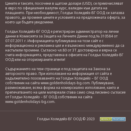
Цените и таксите, посочени в щатски долари (USD), се преизчисляват
в евро по официалния валутен курс, валиден към датата на
плащането. При необходимост, Голдън Холидейз-БГ ООД си запазва
правото, да променя цените и условията на предложената оферта, за
което ще бъдете уведомени.
Голдън Холидейз-БГ ООД е регистриран администратор на лични
данни в Комисията за Защита на Личните Данни под № 310584 от
07.07.2011 г. Информацията публикувана на този сайт е с
информационна и рекламна цел и е възможно междувременно да са
настъпили промени. Съгласно чл.80 от ЗТ достоверна и вярна се
счита информацията, представена в офисите на Голдън Холидейз-БГ
ООД или на оторизираните агенти!
Съдържанието на тези страници е под защитата на Закона за
авторското право. При използване на информация от сайта е
задължително позоваването на Голдън Холидейз – БГ ООД
собственик на сайта www.goldenholidays-bg.com. Публикуване,
размножаване, всяка форма на комерсиално използване, както и
препечатването на цели материали става само след писмено съгласие
от Голдън Холидейз – БГ ООД собственик на сайта
www.goldenholidays-bg.com.
Голдън Холидейз-БГ ООД © 2023