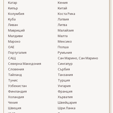
Катар
Кения
Кипър
Китай
Колумбия
Коста Рика
Куба
Латвия
Ливан
Литва
Мавриций
Малайзия
Малдиви
Малта
Мароко
Мексико
ОАЕ
Полша
Португалия
Румъния
САЩ
Сан Марино, Сан Марино
Северна Македония
Сингапур
Словения
Сърбия
Тайланд
Танзания
Тунис
Турция
Узбекистан
Унгария
Финландия
Франция
Холандия
Хърватия
Чехия
Швейцария
Швеция
Шри Ланка