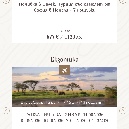
Почивка в Белек, Турция със самолет от
П
София в Неделя - 7 нощувки
Цена от
577
€
/
1128
лв.
Екзотика
Дар ес Салам, Танзания
15 дни / 13 нощувки
ТАНЗАНИЯ и ЗАНЗИБАР, 14.08.2026,
Шри
18.09.2026, 16.10.2026, 20.11.2026, 04.12.2026