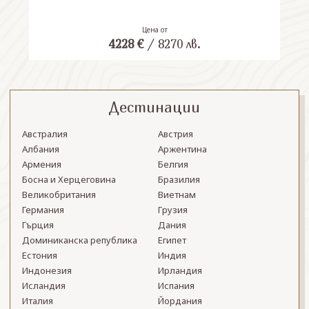
Цена от
4228
€
/
8270
лв.
Дестинации
Австралия
Австрия
Албания
Аржентина
Армения
Белгия
Босна и Херцеговина
Бразилия
Великобритания
Виетнам
Германия
Грузия
Гърция
Дания
Доминиканска република
Египет
Естония
Индия
Индонезия
Ирландия
Исландия
Испания
Италия
Йордания