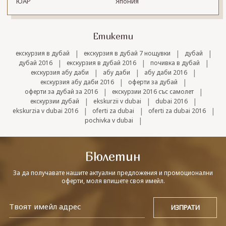
ЮАР
Япония
Етикети
|
|
|
екскурзия в дубай
екскурзия в дубай 7 нощувки
дубай
|
|
|
дубай 2016
екскурзия в дубай 2016
почивка в дубай
|
|
|
екскурзия абу даби
абу даби
абу даби 2016
|
|
екскурзия абу даби 2016
оферти за дубай
|
|
оферти за дубай за 2016
екскурзии 2016 със самолет
|
|
|
екскурзии дубай
ekskurzii v dubai
dubai 2016
|
|
|
ekskurzia v dubai 2016
oferti za dubai
oferti za dubai 2016
|
pochivka v dubai
Бюлетин
За да получавате нашите актуални предложения и промоционални
оферти, моля впишете своя имейл.