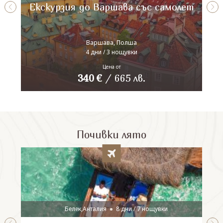
Екскурзия до Варшава със самолет
Варшава, Полша
4 дни / 3 нощувки
Цена от
340
€
/
665
лв.
Почивки лято
Белек,Анталия
8 дни / 7 нощувки